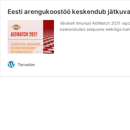
Eesti arengukoostöö keskendub jätkuva
Värskelt ilmunud AidWatch 2021 rapor
keskendudes seejuures eelkõige kah
Terveilm