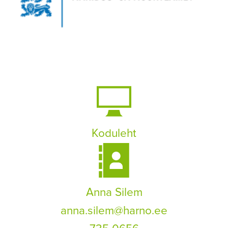
Koduleht
Anna Silem
anna.silem@harno.ee