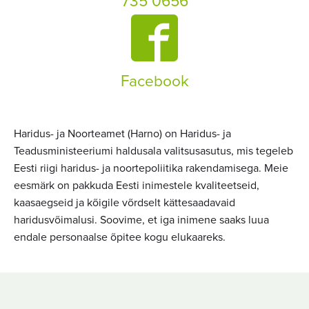
735 0656
Facebook
Haridus- ja Noorteamet (Harno) on Haridus- ja
Teadusministeeriumi haldusala valitsusasutus, mis tegeleb
Eesti riigi haridus- ja noortepoliitika rakendamisega. Meie
eesmärk on pakkuda Eesti inimestele kvaliteetseid,
kaasaegseid ja kõigile võrdselt kättesaadavaid
haridusvõimalusi. Soovime, et iga inimene saaks luua
endale personaalse õpitee kogu elukaareks.