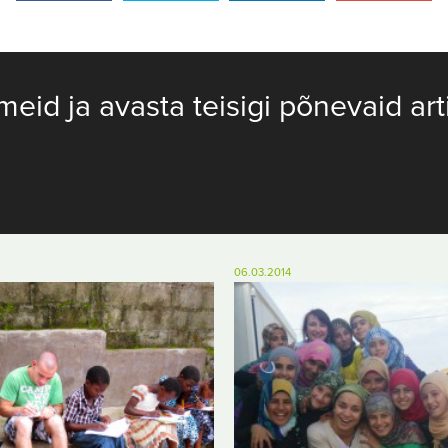
meid ja avasta teisigi põnevaid art
06.03.2014