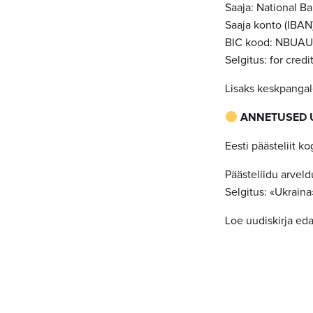
Saaja: National B
Saaja konto (IB
BIC kood: NBUA
Selgitus: for cre
Lisaks keskpanga
ANNETUSED 
Eesti päästeliit k
Päästeliidu arve
Selgitus: «Ukraina
Loe uudiskirja eda