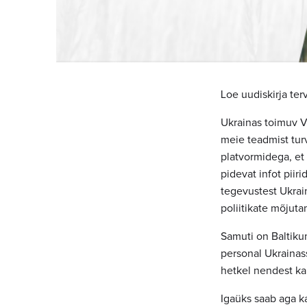
Loe uudiskirja ter
Ukrainas toimuv V
meie teadmist tur
platvormidega, et
pidevat infot piir
tegevustest Ukrain
poliitikate mõjut
Samuti on Baltikum
personal Ukrainas
hetkel nendest ka
Igaüks saab aga k