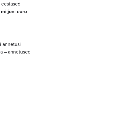
n eestased
miljoni euro
i annetusi
da – annetused