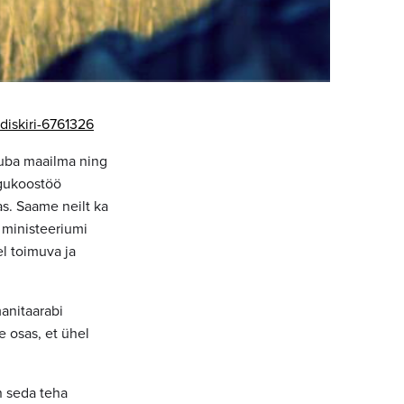
diskiri-6761326
juba maailma ning
ngukoostöö
s. Saame neilt ka
a ministeeriumi
l toimuva ja
manitaarabi
 osas, et ühel
n seda teha