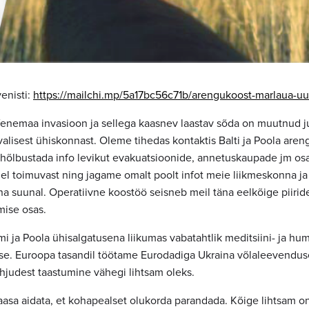
venisti:
https://mailchi.mp/5a17bc56c71b/arengukoost-marlaua-uu
enemaa invasioon ja sellega kaasnev laastav sõda on muutnud 
valisest ühiskonnast. Oleme tihedas kontaktis Balti ja Poola are
 hõlbustada info levikut evakuatsioonide, annetuskaupade jm osa
idel toimuvast ning jagame omalt poolt infot meie liikmeskonna j
a suunal. Operatiivne koostöö seisneb meil täna eelkõige piiride
amise osas.
i ja Poola ühisalgatusena liikumas vabatahtlik meditsiini- ja hu
se. Euroopa tasandil töötame Eurodadiga Ukraina võlaleevenduse
hjudest taastumine vähegi lihtsam oleks.
aasa aidata, et kohapealset olukorda parandada. Kõige lihtsam o