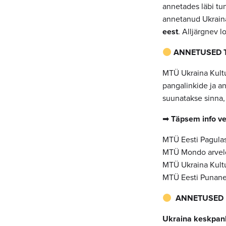
annetades läbi tu
annetanud Ukrai
eest
. Alljärgnev l
ANNETUSED T
MTÜ Ukraina Kultu
pangalinkide ja a
suunatakse sinna,
➡︎
Täpsem info ve
MTÜ Eesti Pagula
MTÜ Mondo arvel
MTÜ Ukraina Kult
MTÜ Eesti Punane
ANNETUSED 
Ukraina keskpank