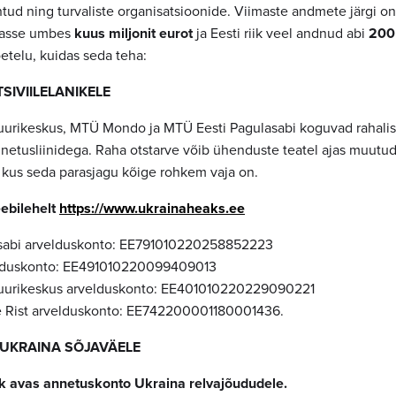
ntud ning turvaliste organisatsioonide. Viimaste andmete järgi o
nasse umbes
kuus miljonit eurot
ja Eesti riik veel andnud abi
200 
oetelu, kuidas seda teha:
SIVIILELANIKELE
urikeskus, MTÜ Mondo ja MTÜ Eesti Pagulasabi koguvad rahalis
nnetusliinidega. Raha otstarve võib ühenduste teatel ajas muutu
 kus seda parasjagu kõige rohkem vaja on.
ebilehelt
https://www.ukrainaheaks.ee
sabi arvelduskonto: EE791010220258852223
duskonto: EE491010220099409013
uurikeskus arvelduskonto: EE401010220229090221
 Rist arvelduskonto: EE742200001180001436.
UKRAINA SÕJAVÄELE
 avas annetuskonto Ukraina relvajõududele.