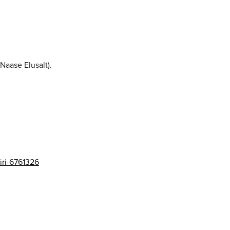
Naase Elusalt).
iri-6761326