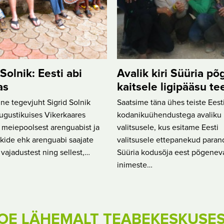
 Solnik: Eesti abi
Avalik kiri Süüria põ
as
kaitsele ligipääsu t
e tegevjuht Sigrid Solnik
Saatsime täna ühes teiste Eest
augustikuises Vikerkaares
kodanikuühendustega avaliku k
: meiepoolsest arenguabist ja
valitsusele, kus esitame Eesti
iikide ehk arenguabi saajate
valitsusele ettepanekud para
t vajadustest ning sellest,…
Süüria kodusõja eest põgenev
inimeste…
OE LÄHEMALT TEABEKESKUSE