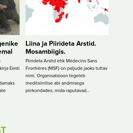
genike
Liina ja Piirideta Arstid.
eemal
Mosambiigis.
i
Piirideta Arstid ehk Médecins Sans
irja Eesti
Frontières (MSF) on paljude jaoks tuttav
nimi. Organisatsioon tegeleb
ndamaks
meditsiinilise abi andmisega
ate
piirkondades, mida raputavad…
ST