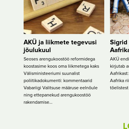
AKÜ ja liikmete tegevusi
Sigrid
jõulukuul
Aafrik
Seoses arengukoostöö reformidega
AKÜ endin
koostasime koos oma liikmetega kaks
kirjutab 
Välisministeeriumi suunalist
Aafrikast
poliitikadokumenti: kommentaarid
Aafrika r
Vabariigi Valitsuse määruse eelnõule
tõelistes
ning ettepanekud arengukoostöö
rakendamise…
L