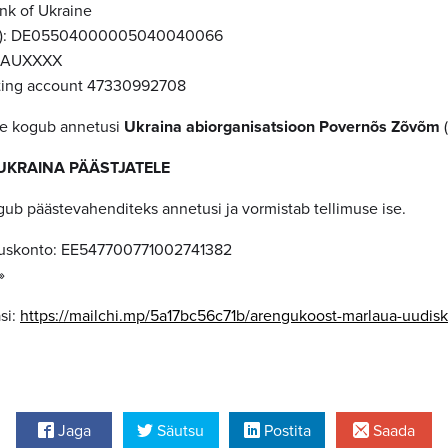
ank of Ukraine
AN): DE05504000005040040066
UAUXXXX
diting account 47330992708
le kogub annetusi
Ukraina abiorganisatsioon Povernõs Zõvõm
(
UKRAINA PÄÄSTJATELE
ogub päästevahenditeks annetusi ja vormistab tellimuse ise.
lduskonto: EE547700771002741382
»
si:
https://mailchi.mp/5a17bc56c71b/arengukoost-marlaua-uudisk
Jaga
Säutsu
Postita
Saada