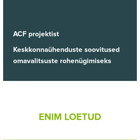
ACF projektist
Keskkonnaühenduste soovitused
omavalitsuste rohenügimiseks
ENIM LOETUD