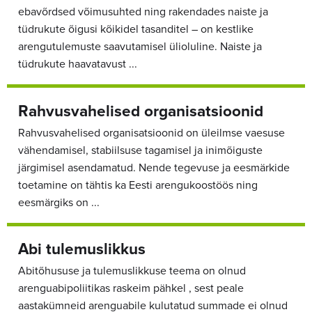
ebavõrdsed võimusuhted ning rakendades naiste ja
tüdrukute õigusi kõikidel tasanditel – on kestlike
arengutulemuste saavutamisel ülioluline. Naiste ja
tüdrukute haavatavust ...
Rahvusvahelised organisatsioonid
Rahvusvahelised organisatsioonid on üleilmse vaesuse
vähendamisel, stabiilsuse tagamisel ja inimõiguste
järgimisel asendamatud. Nende tegevuse ja eesmärkide
toetamine on tähtis ka Eesti arengukoostöös ning
eesmärgiks on ...
Abi tulemuslikkus
Abitõhususe ja tulemuslikkuse teema on olnud
arenguabipoliitikas raskeim pähkel , sest peale
aastakümneid arenguabile kulutatud summade ei olnud