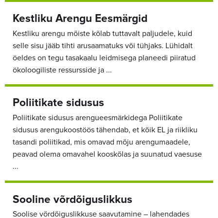
Kestliku Arengu Eesmärgid
Kestliku arengu mõiste kõlab tuttavalt paljudele, kuid
selle sisu jääb tihti arusaamatuks või tühjaks. Lühidalt
öeldes on tegu tasakaalu leidmisega planeedi piiratud
ökoloogiliste ressursside ja ...
Poliitikate sidusus
Poliitikate sidusus arengueesmärkidega Poliitikate
sidusus arengukoostöös tähendab, et kõik EL ja riikliku
tasandi poliitikad, mis omavad mõju arengumaadele,
peavad olema omavahel kooskõlas ja suunatud vaesuse
...
Sooline võrdõiguslikkus
Soolise võrdõiguslikkuse saavutamine – lahendades