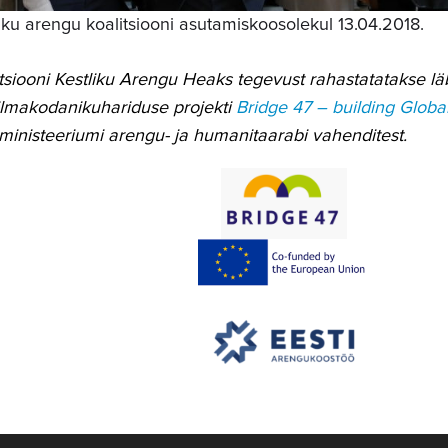
iku arengu koalitsiooni asutamiskoosolekul 13.04.2018.
tsiooni Kestliku Arengu Heaks tegevust rahastatatakse lä
lmakodanikuhariduse projekti
Bridge 47 – building Globa
ministeeriumi arengu- ja humanitaarabi vahenditest.