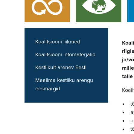
Koalitsiooni liikmed
Koal
riig
Koalitsiooni infomaterjalid
ja/v
Kestlikult arenev Eesti
mill
talle
Maailma kestliku arengu
eesmärgid
Koali
tõ
an
pa
tõ