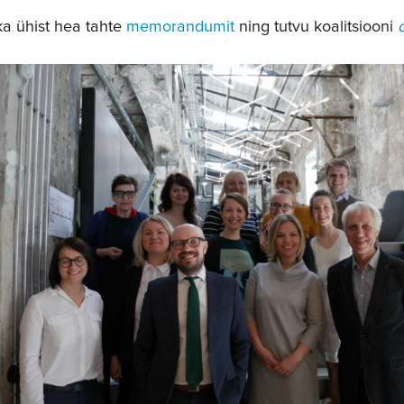
ka ühist hea tahte
memorandumit
ning tutvu koalitsiooni