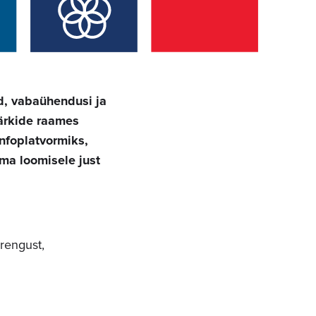
d, vabaühendusi ja
märkide raames
infoplatvormiks,
ma loomisele just
arengust,