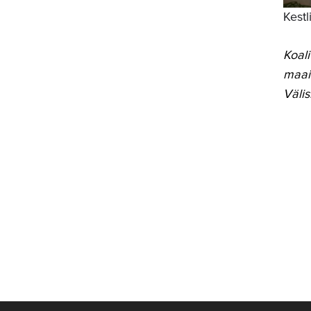
Kestl
Koali
maai
Välis