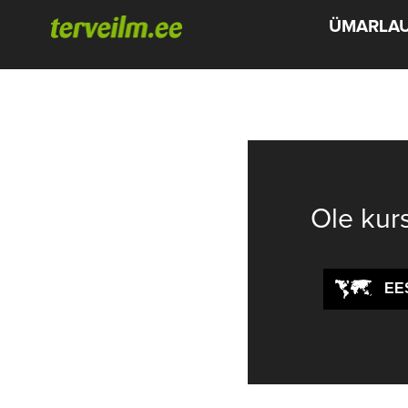
ÜMARLA
Ole kur