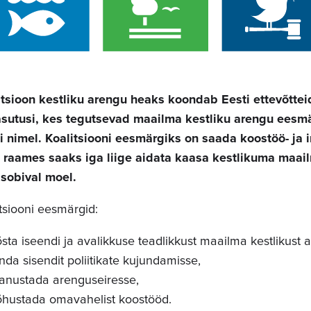
itsioon kestliku arengu heaks koondab Eesti ettevõttei
iasutusi, kes tegutsevad maailma kestliku arengu ees
õi nimel. Koalitsiooni eesmärgiks on saada koostöö- ja 
e raames saaks iga liige aidata kaasa kestlikuma maail
 sobival moel.
tsiooni eesmärgid:
sta iseendi ja avalikkuse teadlikkust maailma kestlikust 
da sisendit poliitikate kujundamisse,
nustada arenguseiresse,
hustada omavahelist koostööd.