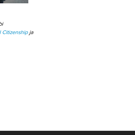
bi
l Citizenship
ja