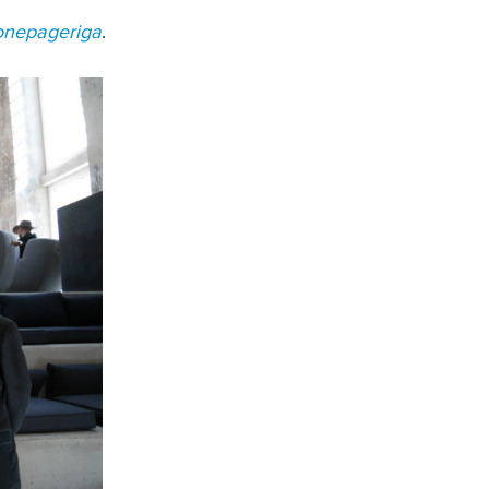
onepageriga
.
x