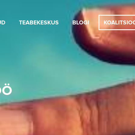
UD
TEABEKESKUS
BLOGI
KOALITSIO
ÖÖ