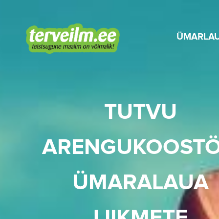
ÜMARLA
TUTVU
ARENGUKOOST
ÜMARALAUA
LIIKMETE