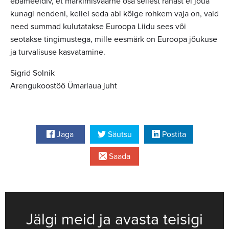
ebameeldiv, et märkimisväärne osa sellest rahast ei jõua
kunagi nendeni, kellel seda abi kõige rohkem vaja on, vaid
need summad kulutatakse Euroopa Liidu sees või
seotakse tingimustega, mille eesmärk on Euroopa jõukuse
ja turvalisuse kasvatamine.
Sigrid Solnik
Arengukoostöö Ümarlaua juht
Jaga
Säutsu
Postita
Saada
Jälgi meid ja avasta teisigi