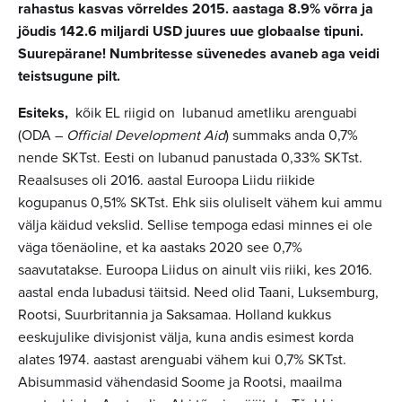
rahastus kasvas võrreldes 2015. aastaga 8.9% võrra ja
jõudis 142.6 miljardi USD juures uue globaalse tipuni.
Suurepärane! Numbritesse süvenedes avaneb aga veidi
teistsugune pilt.
Esiteks,
kõik EL riigid on lubanud ametliku arenguabi
(ODA –
Official Development Aid
) summaks anda 0,7%
nende SKTst. Eesti on lubanud panustada 0,33% SKTst.
Reaalsuses oli 2016. aastal Euroopa Liidu riikide
kogupanus 0,51% SKTst. Ehk siis oluliselt vähem kui ammu
välja käidud vekslid. Sellise tempoga edasi minnes ei ole
väga tõenäoline, et ka aastaks 2020 see 0,7%
saavutatakse. Euroopa Liidus on ainult viis riiki, kes 2016.
aastal enda lubadusi täitsid. Need olid Taani, Luksemburg,
Rootsi, Suurbritannia ja Saksamaa. Holland kukkus
eeskujulike divisjonist välja, kuna andis esimest korda
alates 1974. aastast arenguabi vähem kui 0,7% SKTst.
Abisummasid vähendasid Soome ja Rootsi, maailma