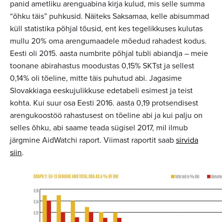
panid ametliku arenguabina kirja kulud, mis selle summa
“õhku täis” puhkusid. Näiteks Saksamaa, kelle abisummad
küll statistika põhjal tõusid, ent kes tegelikkuses kulutas
mullu 20% oma arengumaadele mõedud rahadest kodus.
Eesti oli 2015. aasta numbrite põhjal tubli abiandja – meie
toonane abirahastus moodustas 0,15% SKTst ja sellest
0,14% oli tõeline, mitte täis puhutud abi. Jagasime
Slovakkiaga eeskujulikkuse edetabeli esimest ja teist
kohta. Kui suur osa Eesti 2016. aasta 0,19 protsendisest
arengukoostöö rahastusest on tõeline abi ja kui palju on
selles õhku, abi saame teada sügisel 2017, mil ilmub
järgmine AidWatchi raport. Viimast raportit saab
sirvida
siin
.