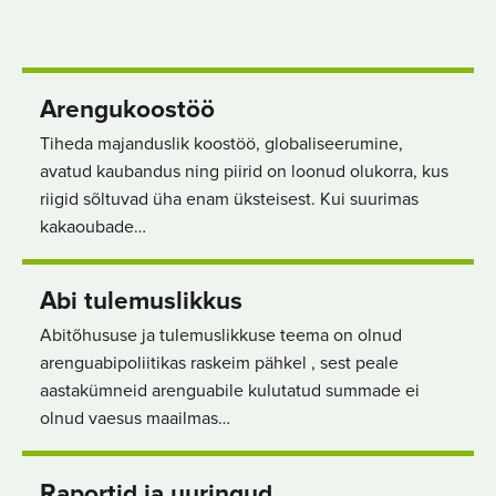
Arengukoostöö
Tiheda majanduslik koostöö, globaliseerumine,
avatud kaubandus ning piirid on loonud olukorra, kus
riigid sõltuvad üha enam üksteisest. Kui suurimas
kakaoubade…
Abi tulemuslikkus
Abitõhususe ja tulemuslikkuse teema on olnud
arenguabipoliitikas raskeim pähkel , sest peale
aastakümneid arenguabile kulutatud summade ei
olnud vaesus maailmas…
Raportid ja uuringud