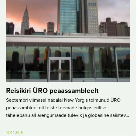
Reisikiri ÜRO peaassambleelt
Septembri viimasel nädalal New Yorgis toimunud ÜRO
peaassambleel oli teiste teemade hulgas erilise
tähelepanu all arengumaade tulevik ja globaalne säästev…
10.04.2015