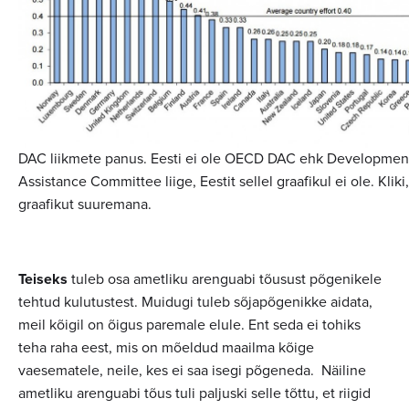
DAC liikmete panus. Eesti ei ole OECD DAC ehk Developmen
Assistance Committee liige, Eestit sellel graafikul ei ole. Kliki
graafikut suuremana.
Teiseks
tuleb osa ametliku arenguabi tõusust põgenikele
tehtud kulutustest. Muidugi tuleb sõjapõgenikke aidata,
meil kõigil on õigus paremale elule. Ent seda ei tohiks
teha raha eest, mis on mõeldud maailma kõige
vaesematele, neile, kes ei saa isegi põgeneda. Näiline
ametliku arenguabi tõus tuli paljuski selle tõttu, et riigid