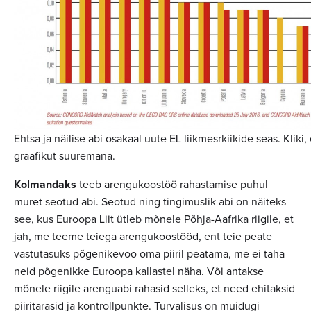
Ehtsa ja näilise abi osakaal uute EL liikmesrkiikide seas. Kliki,
graafikut suuremana.
Kolmandaks
teeb arengukoostöö rahastamise puhul
muret seotud abi. Seotud ning tingimuslik abi on näiteks
see, kus Euroopa Liit ütleb mõnele Põhja-Aafrika riigile, et
jah, me teeme teiega arengukoostööd, ent teie peate
vastutasuks põgenikevoo oma piiril peatama, me ei taha
neid põgenikke Euroopa kallastel näha. Või antakse
mõnele riigile arenguabi rahasid selleks, et need ehitaksid
piiritarasid ja kontrollpunkte. Turvalisus on muidugi