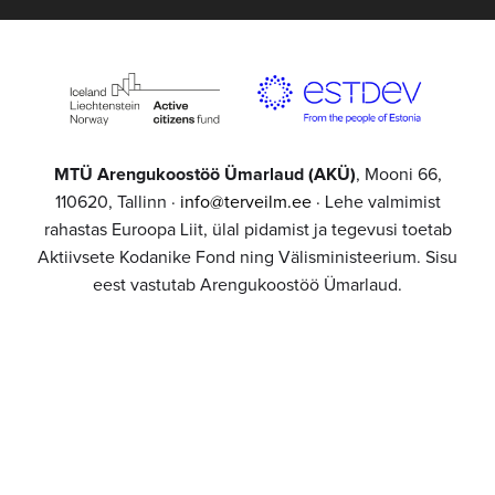
MTÜ Arengukoostöö Ümarlaud (AKÜ)
, Mooni 66,
110620, Tallinn ·
info@terveilm.ee
· Lehe valmimist
rahastas Euroopa Liit, ülal pidamist ja tegevusi toetab
Aktiivsete Kodanike Fond ning Välisministeerium. Sisu
eest vastutab Arengukoostöö Ümarlaud.