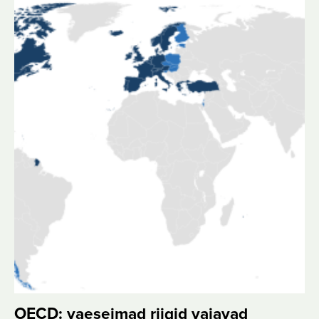
OECD: vaeseimad riigid vajavad