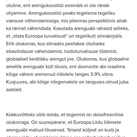
oluline, ent arengukoostöö eesmärk ei ole rände
ohjamine. Arengukoostöö peaks tegelema tegeliku
vaesuse vähendamisega, mis pikemas perspektiivis aitab
ka rännet vähendada. Kasutada arenguabi rahasid selleks,
et „tõsta Euroopa turvalisust“ on tegelikult silmakirjalik.
Eriti olukorras, kus sõnades peetakse oluliseks
ebavõrdsuse vähendamist, toiduturvalisuse tõstmist,
globaalset kestlikku arengut jne. Olukorras, kus globaalne
ametlik arenguabi küll tõusis, ent doonorite abi maailma
kõige vähem arenenud riikidele langes 3.9% võrra.
Kusjuures, abi kõige nõrgematele on languses olnud juba
aastaid.
Kokkuvõtteks võib öelda, et tegemist on skisofreenilise
olukorraga. On suurepärane, et Euroopa Liidu liikmete
arenguabi mahud tõusevad. Teisest küljest on kurb ja