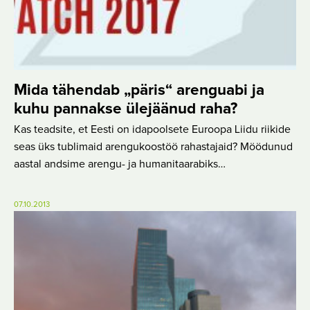
Mida tähendab „päris“ arenguabi ja
kuhu pannakse ülejäänud raha?
Kas teadsite, et Eesti on idapoolsete Euroopa Liidu riikide
seas üks tublimaid arengukoostöö rahastajaid? Möödunud
aastal andsime arengu- ja humanitaarabiks…
07.10.2013