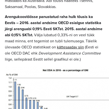
mastaabis ka Austraalia. Abi tõusis nääiteks Tšehhis,
Saksamaal, Poolas, Slovakkias.
Arengukoostöösse panustatud raha hulk tõusis ka
Eestis – 2016. aastal andsime OECD esialgse statistika
järgi arenguabi 0,19% Eesti SKTst. 2015. aastal andsime
abi 0,15% SKTst.
Välja lubatud 0,33%-ni on veel tükk
maad minna, ent tegemist on tubli tulemusega. Täielik
ülevaade OECD statistikast on
kättesaadav siin
(Eesti ei
ole OECD DAC ehk
Development Assistance Committee
liige, sellepärast Eestit sellel graafikul ei ole.)