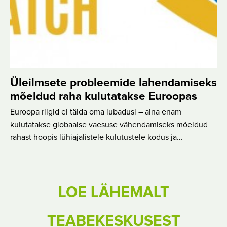
Üleilmsete probleemide lahendamiseks
mõeldud raha kulutatakse Euroopas
Euroopa riigid ei täida oma lubadusi – aina enam
kulutatakse globaalse vaesuse vähendamiseks mõeldud
rahast hoopis lühiajalistele kulutustele kodus ja…
LOE LÄHEMALT
TEABEKESKUSEST