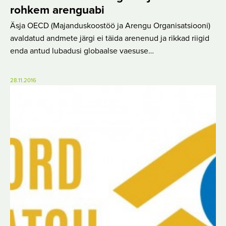
rohkem arenguabi
Äsja OECD (Majanduskoostöö ja Arengu Organisatsiooni)
avaldatud andmete järgi ei täida arenenud ja rikkad riigid
enda antud lubadusi globaalse vaesuse…
28.11.2016