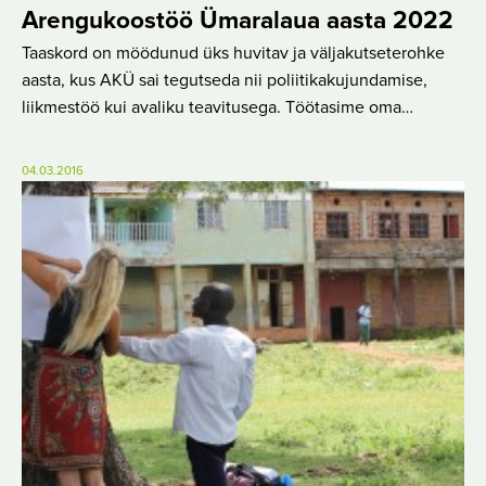
Arengukoostöö Ümaralaua aasta 2022
Taaskord on möödunud üks huvitav ja väljakutseterohke
aasta, kus AKÜ sai tegutseda nii poliitikakujundamise,
liikmestöö kui avaliku teavitusega. Töötasime oma…
04.03.2016