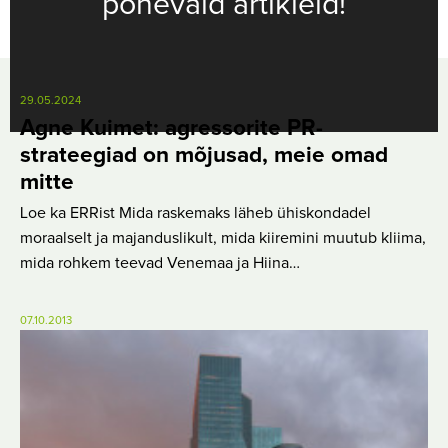
põnevaid artikleid!
29.05.2024
Agne Kuimet: agressorite PR-
strateegiad on mõjusad, meie omad
mitte
Loe ka ERRist Mida raskemaks läheb ühiskondadel
moraalselt ja majanduslikult, mida kiiremini muutub kliima,
mida rohkem teevad Venemaa ja Hiina…
07.10.2013