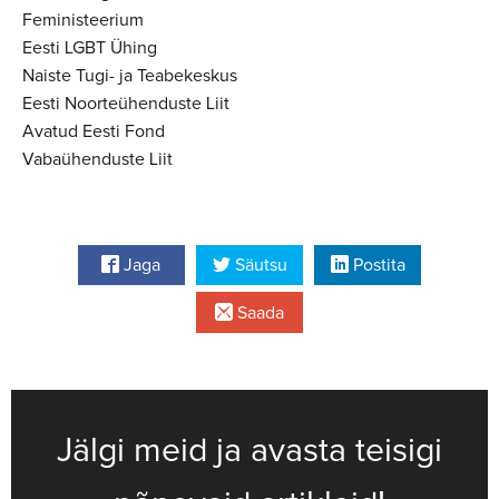
Feministeerium
Eesti LGBT Ühing
Naiste Tugi- ja Teabekeskus
Eesti Noorteühenduste Liit
Avatud Eesti Fond
Vabaühenduste Liit
Jaga
Säutsu
Postita
Saada
Jälgi meid ja avasta teisigi