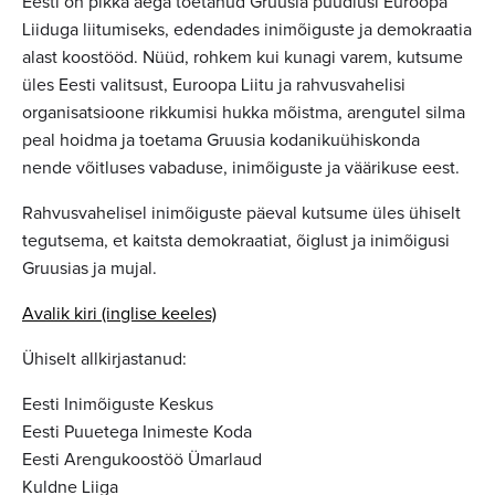
Eesti on pikka aega toetanud Gruusia püüdlusi Euroopa
Liiduga liitumiseks, edendades inimõiguste ja demokraatia
alast koostööd. Nüüd, rohkem kui kunagi varem, kutsume
üles Eesti valitsust, Euroopa Liitu ja rahvusvahelisi
organisatsioone rikkumisi hukka mõistma, arengutel silma
peal hoidma ja toetama Gruusia kodanikuühiskonda
nende võitluses vabaduse, inimõiguste ja väärikuse eest.
Rahvusvahelisel inimõiguste päeval kutsume üles ühiselt
tegutsema, et kaitsta demokraatiat, õiglust ja inimõigusi
Gruusias ja mujal.
Avalik kiri (inglise keeles)
Ühiselt allkirjastanud:
Eesti Inimõiguste Keskus
Eesti Puuetega Inimeste Koda
Eesti Arengukoostöö Ümarlaud
Kuldne Liiga