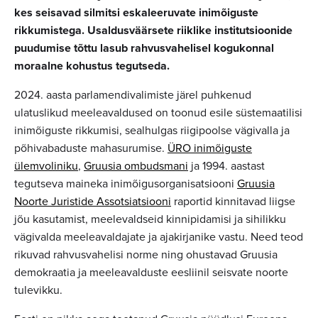
kes seisavad silmitsi eskaleeruvate inimõiguste
rikkumistega. Usaldusväärsete riiklike institutsioonide
puudumise tõttu lasub rahvusvahelisel kogukonnal
moraalne kohustus tegutseda.
2024. aasta parlamendivalimiste järel puhkenud
ulatuslikud meeleavaldused on toonud esile süstemaatilisi
inimõiguste rikkumisi, sealhulgas riigipoolse vägivalla ja
põhivabaduste mahasurumise.
ÜRO inimõiguste
ülemvoliniku
,
Gruusia ombudsmani
ja 1994. aastast
tegutseva maineka inimõigusorganisatsiooni
Gruusia
Noorte Juristide Assotsiatsiooni
raportid kinnitavad liigse
jõu kasutamist, meelevaldseid kinnipidamisi ja sihilikku
vägivalda meeleavaldajate ja ajakirjanike vastu. Need teod
rikuvad rahvusvahelisi norme ning ohustavad Gruusia
demokraatia ja meeleavalduste eesliinil seisvate noorte
tulevikku.