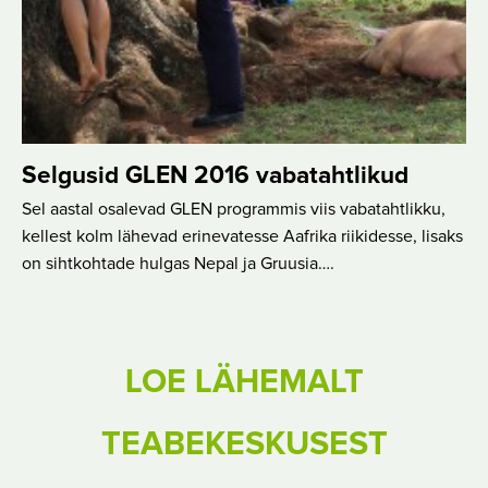
Selgusid GLEN 2016 vabatahtlikud
Sel aastal osalevad GLEN programmis viis vabatahtlikku,
kellest kolm lähevad erinevatesse Aafrika riikidesse, lisaks
on sihtkohtade hulgas Nepal ja Gruusia….
LOE LÄHEMALT
TEABEKESKUSEST