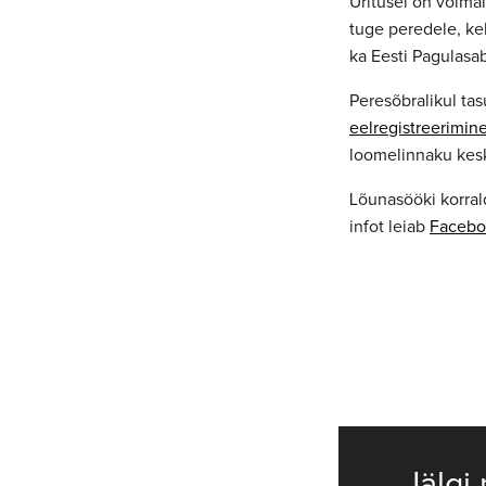
Üritusel on võima
tuge peredele, ke
ka Eesti Pagulasa
Peresõbralikul ta
eelregistreerimin
loomelinnaku keskp
Lõunasööki korral
infot leiab
Facebo
Jälgi 