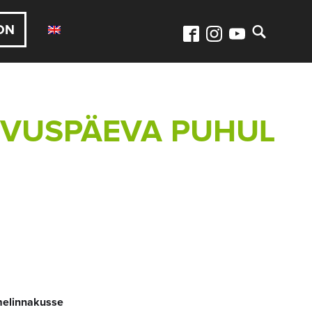
ON
ISVUSPÄEVA PUHUL
omelinnakusse