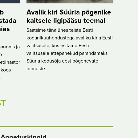
ab
Avalik kiri Süüria põgenike
stada
kaitsele ligipääsu teemal
nias
Saatsime täna ühes teiste Eesti
kodanikuühendustega avaliku kirja Eesti
valitsusele, kus esitame Eesti
banonis ja
valitsusele ettepanekud parandamaks
b
Süüria kodusõja eest põgenevate
ordinaator
inimeste…
 koos
…
ST
Annetuskingid