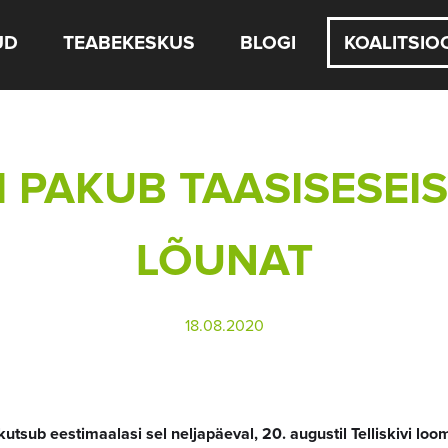
UD
TEABEKESKUS
BLOGI
KOALITSIO
I PAKUB TAASISESE
LÕUNAT
18.08.2020
kutsub eestimaalasi sel neljapäeval, 20. augustil Telliskivi lo