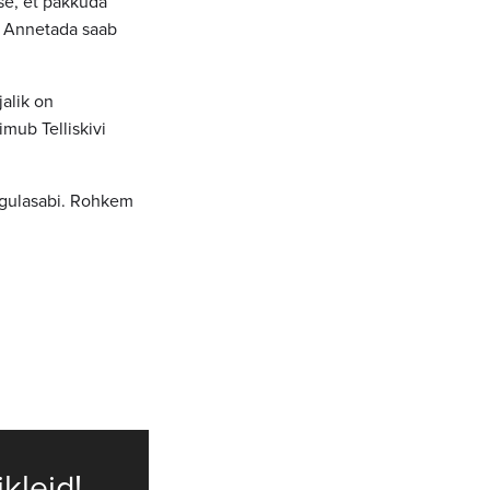
se, et pakkuda
u. Annetada saab
alik on
imub Telliskivi
Pagulasabi. Rohkem
ikleid!