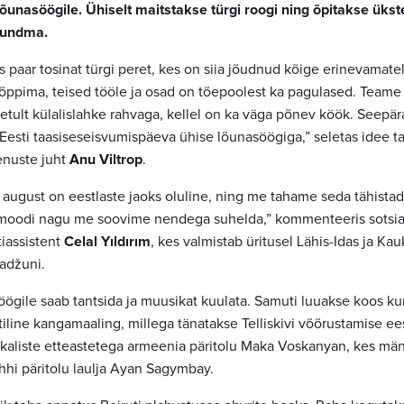
lõunasöögile. Ühiselt maitstakse türgi roogi ning õpitakse ükste
tundma.
 paar tosinat türgi peret, kes on siia jõudnud kõige erinevamatel
õppima, teised tööle ja osad on tõepoolest ka pagulased. Team
etult külalislahke rahvaga, kellel on ka väga põnev köök. Seepär
Eesti taasiseseisvumispäeva ühise lõunasöögiga,” seletas idee ta
enuste juht
Anu Viltrop
.
 august on eestlaste jaoks oluline, ning me tahame seda tähistad
moodi nagu me soovime nendega suhelda,” kommenteeris sotsiaa
tiassistent
Celal Yıldırım
, kes valmistab üritusel Lähis-Idas ja Ka
madžuni.
söögile saab tantsida ja muusikat kuulata. Samuti luuakse koos k
iline kangamaaling, millega tänatakse Telliskivi võõrustamise ees
aliste etteastetega armeenia päritolu Maka Voskanyan, kes mäng
ahhi päritolu laulja Ayan Sagymbay.