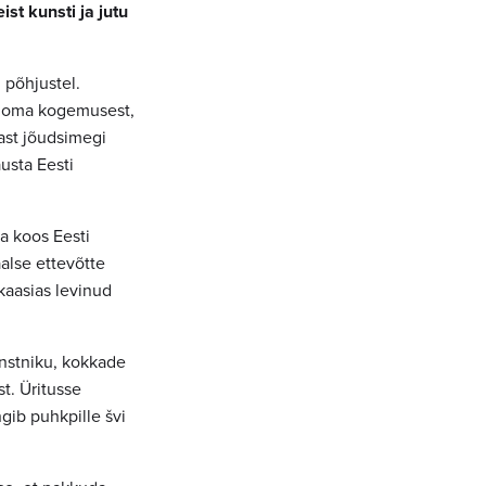
ist kunsti ja jutu
 põhjustel.
e oma kogemusest,
ast jõudsimegi
usta Eesti
a koos Eesti
lse ettevõtte
ukaasias levinud
unstniku, kokkade
t. Üritusse
ib puhkpille švi