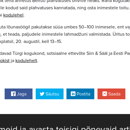
lik teha annetus Beiruti plahvatuses ohvrite heaks. Raha kogutak
lle kodud said plahvatuses kannatada, ning osta inimestele toit
bi
kodulehel
.
suta lõunasöögil pakutakse süüa umbes 50–100 inimesele, ent vaj
e
, et teada, paljudele inimestele lahmadžuni valmistada. Üritus to
latsil, 20. augustil, kell 13–15.
davad Türgi kogukond, sotsiaalne ettevõte Siin & Sääl ja Eesti 
okist
ja
kodulehelt
.
Jaga
Säutsu
Postita
Saada
meid ja avasta teisigi põnevaid art