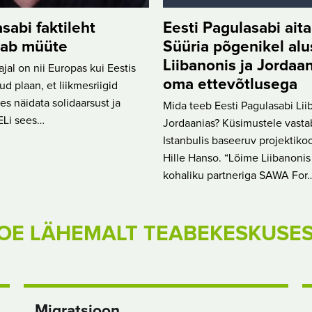
sabi faktileht
Eesti Pagulasabi ait
tab müüte
Süüria põgenikel alu
Liibanonis ja Jordaa
ajal on nii Europas kui Eestis
oma ettevõtlusega
ud plaan, et liikmesriigid
les näidata solidaarsust ja
Mida teeb Eesti Pagulasabi Lii
ELi sees…
Jordaanias? Küsimustele vasta
Istanbulis baseeruv projektiko
Hille Hanso. “Lõime Liibanonis
kohaliku partneriga SAWA For
OE LÄHEMALT TEABEKESKUSE
Migratsioon