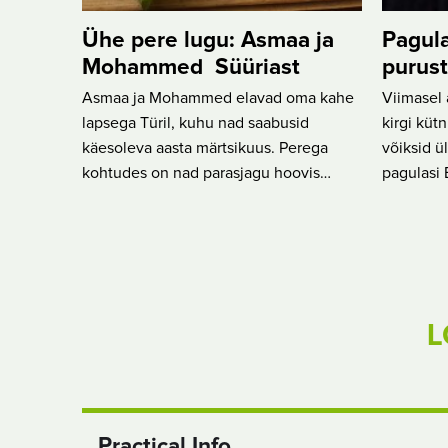
Ühe pere lugu: Asmaa ja
Pagula
Mohammed Süüriast
purus
Asmaa ja Mohammed elavad oma kahe
Viimasel 
lapsega Türil, kuhu nad saabusid
kirgi kütn
käesoleva aasta märtsikuus. Perega
võiksid ü
kohtudes on nad parasjagu hoovis…
pagulasi 
L
Practical Info