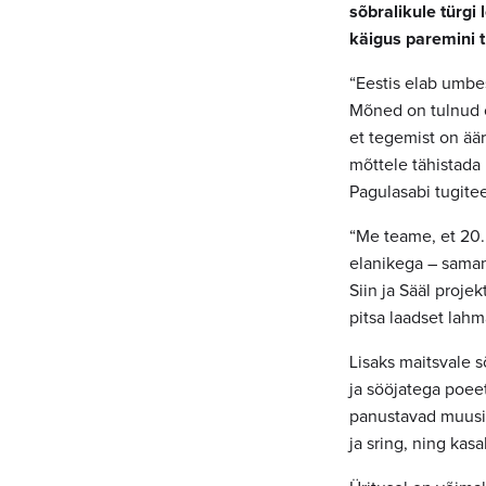
sõbralikule türgi 
käigus paremini 
“Eestis elab umbes
Mõned on tulnud 
et tegemist on äär
mõttele tähistada 
Pagulasabi tugite
“Me teame, et 20.
elanikega – sama
Siin ja Sääl projek
pitsa laadset lah
Lisaks maitsvale 
ja sööjatega poeet
panustavad muusik
ja sring, ning kas