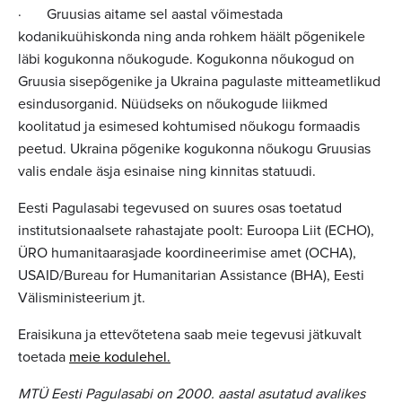
· Gruusias aitame sel aastal võimestada
kodanikuühiskonda ning anda rohkem häält põgenikele
läbi kogukonna nõukogude. Kogukonna nõukogud on
Gruusia sisepõgenike ja Ukraina pagulaste mitteametlikud
esindusorganid. Nüüdseks on nõukogude liikmed
koolitatud ja esimesed kohtumised nõukogu formaadis
peetud. Ukraina põgenike kogukonna nõukogu Gruusias
valis endale äsja esinaise ning kinnitas statuudi.
Eesti Pagulasabi tegevused on suures osas toetatud
institutsionaalsete rahastajate poolt: Euroopa Liit (ECHO),
ÜRO humanitaarasjade koordineerimise amet (OCHA),
USAID/Bureau for Humanitarian Assistance (BHA), Eesti
Välisministeerium jt.
Eraisikuna ja ettevõtetena saab meie tegevusi jätkuvalt
toetada
meie kodulehel.
MTÜ Eesti Pagulasabi on 2000. aastal asutatud avalikes