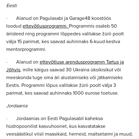
Eesti
· Alanud on Pagulasabi ja Garage48 koostöös
loodud
ettevõtlusprogramm.
Programmis osaleb 50
äriideed ning programmi lõppedes valitakse žürii poolt
välja 15 parimat, kes saavad auhinnaks 6-kuud kestva
mentorprogrammi.
· Alanud on
ettevõtluse arendusprogramm Tartus ja
Jõhvis
, mille käigus saavad 30 Ukraina üksikisikut või
meeskonda tuge oma äri alustamiseks või jätkamiseks
Eestis. Programmi lõpus valitakse žürii poolt välja 3
parimat, kes saavad auhinnaks 1000 eurose toetuse.
Jordaania
· Jordaanias on Eesti Pagulasabil kaheksa
hüdropoonilist kasvuhoonet, kus kasvatatakse
veesäästikul viisil maasikaid, herneid, maitsetaimi ja muud,