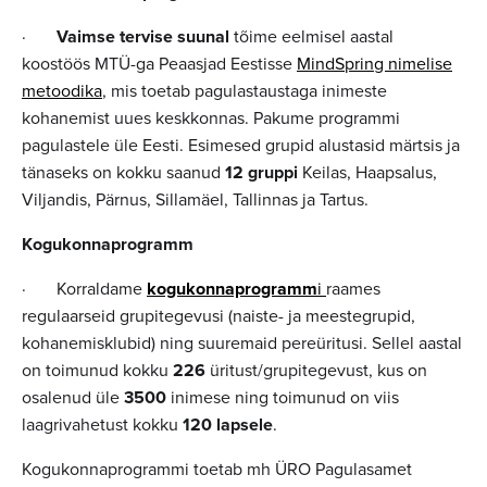
·
Vaimse tervise suunal
tõime eelmisel aastal
koostöös MTÜ-ga Peaasjad Eestisse
MindSpring nimelise
metoodika
, mis toetab pagulastaustaga inimeste
kohanemist uues keskkonnas. Pakume programmi
pagulastele üle Eesti. Esimesed grupid alustasid märtsis ja
tänaseks on kokku saanud
12 gruppi
Keilas, Haapsalus,
Viljandis, Pärnus, Sillamäel, Tallinnas ja Tartus.
Kogukonnaprogramm
· Korraldame
kogukonnaprogramm
i
raames
regulaarseid grupitegevusi (naiste- ja meestegrupid,
kohanemisklubid) ning suuremaid pereüritusi. Sellel aastal
on toimunud kokku
226
üritust/grupitegevust, kus on
osalenud üle
3500
inimese ning toimunud on viis
laagrivahetust kokku
120 lapsele
.
Kogukonnaprogrammi toetab mh ÜRO Pagulasamet