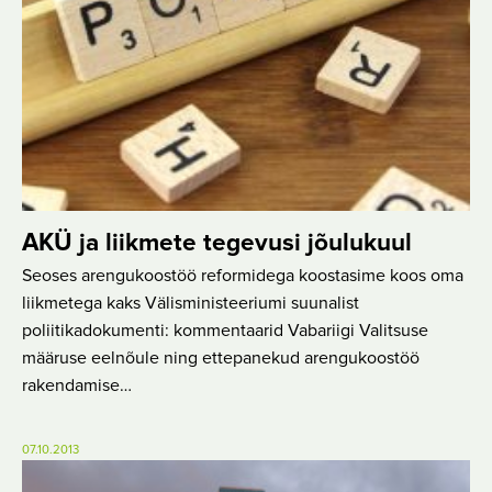
AKÜ ja liikmete tegevusi jõulukuul
Seoses arengukoostöö reformidega koostasime koos oma
liikmetega kaks Välisministeeriumi suunalist
poliitikadokumenti: kommentaarid Vabariigi Valitsuse
määruse eelnõule ning ettepanekud arengukoostöö
rakendamise…
07.10.2013