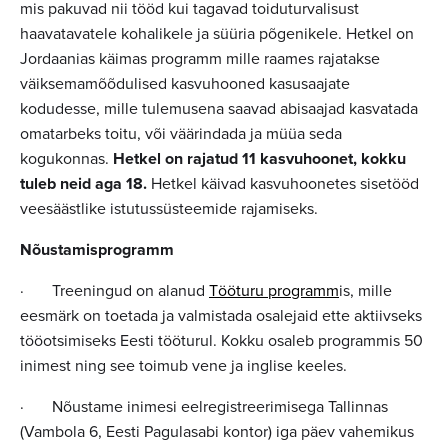
mis pakuvad nii tööd kui tagavad toiduturvalisust
haavatavatele kohalikele ja süüria põgenikele. Hetkel on
Jordaanias käimas programm mille raames rajatakse
väiksemamõõdulised kasvuhooned kasusaajate
kodudesse, mille tulemusena saavad abisaajad kasvatada
omatarbeks toitu, või väärindada ja müüa seda
kogukonnas.
Hetkel on rajatud 11 kasvuhoonet, kokku
tuleb neid aga 18.
Hetkel käivad kasvuhoonetes sisetööd
veesäästlike istutussüsteemide rajamiseks.
Nõustamisprogramm
· Treeningud on alanud
Tööturu programm
is, mille
eesmärk on toetada ja valmistada osalejaid ette aktiivseks
tööotsimiseks Eesti tööturul. Kokku osaleb programmis 50
inimest ning see toimub vene ja inglise keeles.
· Nõustame inimesi eelregistreerimisega Tallinnas
(Vambola 6, Eesti Pagulasabi kontor) iga päev vahemikus