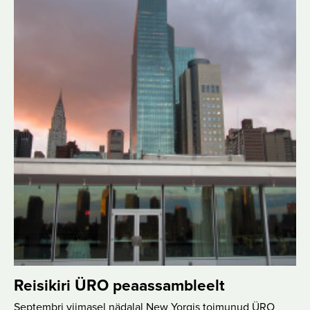
Reisikiri ÜRO peaassambleelt
Septembri viimasel nädalal New Yorgis toimunud ÜRO