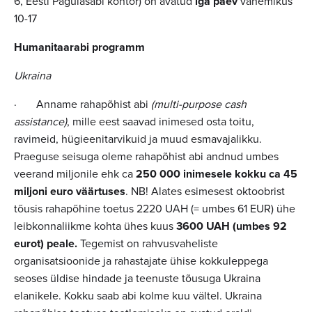
6, Eesti Pagulasabi kontor) on avatud
iga päev
vahemikus
10-17
Humanitaarabi programm
Ukraina
· Anname rahapõhist abi
(multi-purpose cash
assistance)
, mille eest saavad inimesed osta toitu,
ravimeid, hügieenitarvikuid ja muud esmavajalikku.
Praeguse seisuga oleme rahapõhist abi andnud umbes
veerand miljonile ehk ca
250 000 inimesele kokku ca 45
miljoni euro väärtuses
. NB! Alates esimesest oktoobrist
tõusis rahapõhine toetus 2220 UAH (= umbes 61 EUR) ühe
leibkonnaliikme kohta ühes kuus
3600 UAH (umbes 92
eurot) peale.
Tegemist on rahvusvaheliste
organisatsioonide ja rahastajate ühise kokkuleppega
seoses üldise hindade ja teenuste tõusuga Ukraina
elanikele. Kokku saab abi kolme kuu vältel. Ukraina