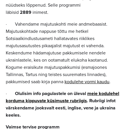
nüüdseks lõppenud. Selle programmi
läbisid
2889
inimest.
· Vahendame majutuskohti meie andmebaasist.
Majutuskohtade nappuse tõttu me hetkel
Sotsiaalkindlustusameti hallatavates riiklikes
majutusasutustes pikaajalist majutust ei vahenda.
Keskendume hädamajutuse pakkumisele nendele
ukrainlastele, kes on ootamatult elukoha kaotanud.
Kogume eraisikute majutuspakkumisi (esmajoones
Tallinnas, Tartus ning teistes suuremates linnades),
pakkumised saab kirja panna
kodulehe vormi kaudu
.
·
Olulisim info pagulastele on üleval
meie kodulehel
korduma kippuvate küsimuste rubriigis
. Rubriigi infot
värskendame jooksvalt eesti, inglise, vene ja ukraina
keeles.
Vaimse tervise programm