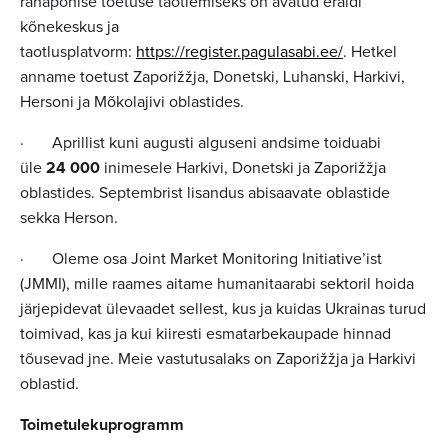
rahapõhise toetuse taotlemiseks on avatud eraldi
kõnekeskus ja
taotlusplatvorm:
https://register.pagulasabi.ee/
. Hetkel
anname toetust Zaporižžja, Donetski, Luhanski, Harkivi,
Hersoni ja Mõkolajivi oblastides.
· Aprillist kuni augusti alguseni andsime toiduabi
üle
24 000
inimesele Harkivi, Donetski ja Zaporižžja
oblastides. Septembrist lisandus abisaavate oblastide
sekka Herson.
· Oleme osa Joint Market Monitoring Initiative’ist
(JMMI), mille raames aitame humanitaarabi sektoril hoida
järjepidevat ülevaadet sellest, kus ja kuidas Ukrainas turud
toimivad, kas ja kui kiiresti esmatarbekaupade hinnad
tõusevad jne. Meie vastutusalaks on Zaporižžja ja Harkivi
oblastid.
Toimetulekuprogramm