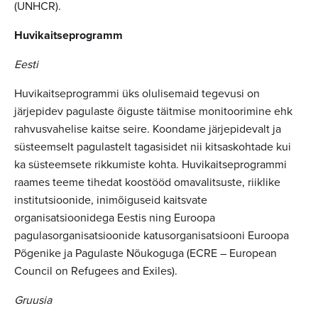
(UNHCR).
Huvikaitseprogramm
Eesti
Huvikaitseprogrammi üks olulisemaid tegevusi on
järjepidev pagulaste õiguste täitmise monitoorimine ehk
rahvusvahelise kaitse seire. Koondame järjepidevalt ja
süsteemselt pagulastelt tagasisidet nii kitsaskohtade kui
ka süsteemsete rikkumiste kohta. Huvikaitseprogrammi
raames teeme tihedat koostööd omavalitsuste, riiklike
institutsioonide, inimõiguseid kaitsvate
organisatsioonidega Eestis ning Euroopa
pagulasorganisatsioonide katusorganisatsiooni Euroopa
Põgenike ja Pagulaste Nõukoguga (ECRE – European
Council on Refugees and Exiles).
Gruusia