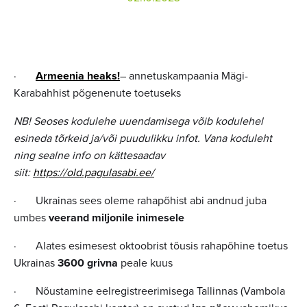
·
Armeenia heaks!
– annetuskampaania Mägi-
Karabahhist põgenenute toetuseks
NB! Seoses kodulehe uuendamisega võib kodulehel
esineda tõrkeid ja/või puudulikku infot. Vana koduleht
ning sealne info on kättesaadav
siit:
https://old.pagulasabi.ee/
· Ukrainas sees oleme rahapõhist abi andnud juba
umbes
veerand miljonile inimesele
· Alates esimesest oktoobrist tõusis rahapõhine toetus
Ukrainas
3600 grivna
peale kuus
· Nõustamine eelregistreerimisega Tallinnas (Vambola