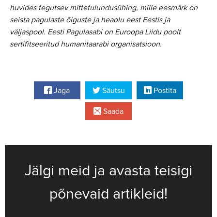
huvides tegutsev mittetulundusühing, mille eesmärk on
seista pagulaste õiguste ja heaolu eest Eestis ja
väljaspool. Eesti Pagulasabi on Euroopa Liidu poolt
sertifitseeritud humanitaarabi organisatsioon.
Jaga
Säutsu
Postita
Saada
Jälgi meid ja avasta teisigi
põnevaid artikleid!