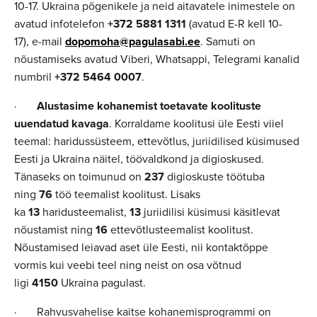
10-17. Ukraina põgenikele ja neid aitavatele inimestele on
avatud infotelefon
+372 5881 1311
(avatud E-R kell 10-
17), e-mail
dopomoha@pagulasabi.ee
. Samuti on
nõustamiseks avatud Viberi, Whatsappi, Telegrami kanalid
numbril
+372 5464 0007
.
·
Alustasime kohanemist toetavate koolituste
uuendatud kavaga
. Korraldame koolitusi üle Eesti viiel
teemal: haridussüsteem, ettevõtlus, juriidilised küsimused
Eesti ja Ukraina näitel, töövaldkond ja digioskused.
Tänaseks on toimunud on
237
digioskuste töötuba
ning
76
töö teemalist koolitust. Lisaks
ka
13
haridusteemalist,
13
juriidilisi küsimusi käsitlevat
nõustamist ning
16
ettevõtlusteemalist koolitust.
Nõustamised leiavad aset üle Eesti, nii kontaktõppe
vormis kui veebi teel ning neist on osa võtnud
ligi
4150
Ukraina pagulast.
· Rahvusvahelise kaitse kohanemisprogrammi on