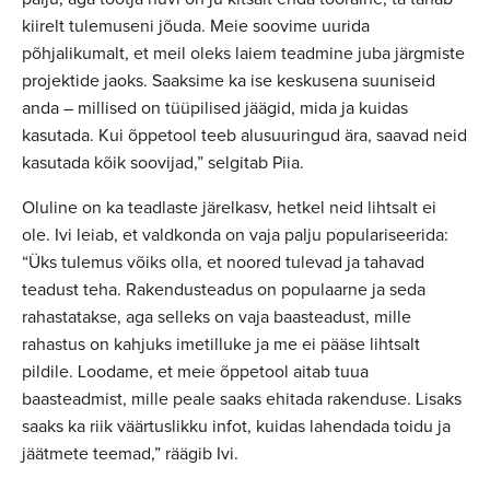
kiirelt tulemuseni jõuda. Meie soovime uurida
põhjalikumalt, et meil oleks laiem teadmine juba järgmiste
projektide jaoks. Saaksime ka ise keskusena suuniseid
anda – millised on tüüpilised jäägid, mida ja kuidas
kasutada. Kui õppetool teeb alusuuringud ära, saavad neid
kasutada kõik soovijad,” selgitab Piia.
Oluline on ka teadlaste järelkasv, hetkel neid lihtsalt ei
ole. Ivi leiab, et valdkonda on vaja palju populariseerida:
“Üks tulemus võiks olla, et noored tulevad ja tahavad
teadust teha. Rakendusteadus on populaarne ja seda
rahastatakse, aga selleks on vaja baasteadust, mille
rahastus on kahjuks imetilluke ja me ei pääse lihtsalt
pildile. Loodame, et meie õppetool aitab tuua
baasteadmist, mille peale saaks ehitada rakenduse. Lisaks
saaks ka riik väärtuslikku infot, kuidas lahendada toidu ja
jäätmete teemad,” räägib Ivi.