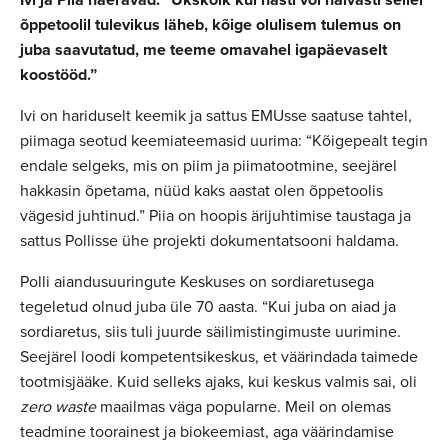
õppetoolil tulevikus läheb, kõige olulisem tulemus on
juba saavutatud, me teeme omavahel igapäevaselt
koostööd.”
Ivi on hariduselt keemik ja sattus EMUsse saatuse tahtel,
piimaga seotud keemiateemasid uurima: “Kõigepealt tegin
endale selgeks, mis on piim ja piimatootmine, seejärel
hakkasin õpetama, nüüd kaks aastat olen õppetoolis
vägesid juhtinud.” Piia on hoopis ärijuhtimise taustaga ja
sattus Pollisse ühe projekti dokumentatsooni haldama.
Polli aiandusuuringute Keskuses on sordiaretusega
tegeletud olnud juba üle 70 aasta. “Kui juba on aiad ja
sordiaretus, siis tuli juurde säilimistingimuste uurimine.
Seejärel loodi kompetentsikeskus, et väärindada taimede
tootmisjääke. Kuid selleks ajaks, kui keskus valmis sai, oli
zero waste
maailmas väga popularne. Meil on olemas
teadmine toorainest ja biokeemiast, aga väärindamise