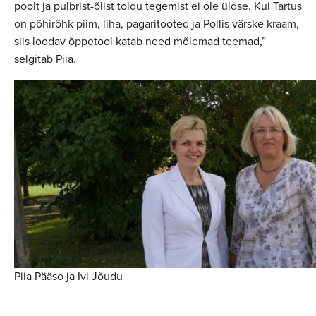
poolt ja pulbrist-õlist toidu tegemist ei ole üldse. Kui Tartus
on põhirõhk piim, liha, pagaritooted ja Pollis värske kraam,
siis loodav õppetool katab need mõlemad teemad,”
selgitab Piia.
Piia Pääso ja Ivi Jõudu