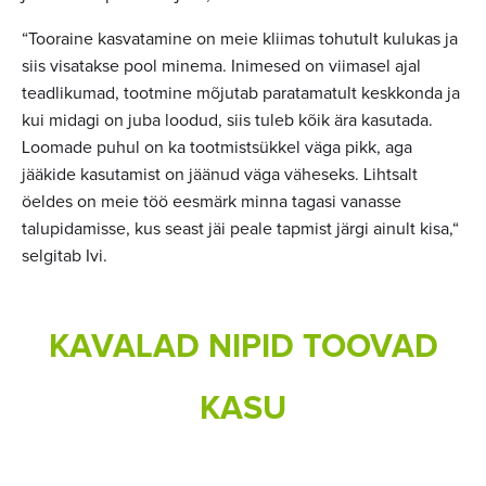
“Tooraine kasvatamine on meie kliimas tohutult kulukas ja
siis visatakse pool minema. Inimesed on viimasel ajal
teadlikumad, tootmine mõjutab paratamatult keskkonda ja
kui midagi on juba loodud, siis tuleb kõik ära kasutada.
Loomade puhul on ka tootmistsükkel väga pikk, aga
jääkide kasutamist on jäänud väga väheseks. Lihtsalt
öeldes on meie töö eesmärk minna tagasi vanasse
talupidamisse, kus seast jäi peale tapmist järgi ainult kisa,“
selgitab Ivi.
KAVALAD NIPID TOOVAD
KASU