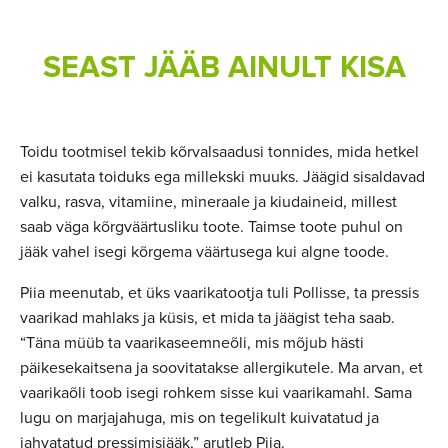
SEAST JÄÄB AINULT KISA
Toidu tootmisel tekib kõrvalsaadusi tonnides, mida hetkel
ei kasutata toiduks ega millekski muuks. Jäägid sisaldavad
valku, rasva, vitamiine, mineraale ja kiudaineid, millest
saab väga kõrgväärtusliku toote. Taimse toote puhul on
jääk vahel isegi kõrgema väärtusega kui algne toode.
Piia meenutab, et üks vaarikatootja tuli Pollisse, ta pressis
vaarikad mahlaks ja küsis, et mida ta jäägist teha saab.
“Täna müüb ta vaarikaseemneõli, mis mõjub hästi
päikesekaitsena ja soovitatakse allergikutele. Ma arvan, et
vaarikaõli toob isegi rohkem sisse kui vaarikamahl. Sama
lugu on marjajahuga, mis on tegelikult kuivatatud ja
jahvatatud pressimisjääk,” arutleb Piia.