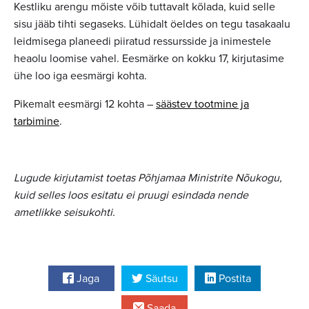
Kestliku arengu mõiste võib tuttavalt kõlada, kuid selle
sisu jääb tihti segaseks. Lühidalt öeldes on tegu tasakaalu
leidmisega planeedi piiratud ressursside ja inimestele
heaolu loomise vahel. Eesmärke on kokku 17, kirjutasime
ühe loo iga eesmärgi kohta.
Pikemalt eesmärgi 12 kohta –
säästev tootmine ja
tarbimine
.
Lugude kirjutamist toetas Põhjamaa Ministrite Nõukogu,
kuid selles loos esitatu ei pruugi esindada nende
ametlikke seisukohti.
Jaga
Säutsu
Postita
Saada