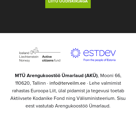
MTÜ Arengukoostöö Ümarlaud (AKÜ)
, Mooni 66,
110620, Tallinn ·
info@terveilm.ee
· Lehe valmimist
rahastas Euroopa Liit, ülal pidamist ja tegevusi toetab
Aktiivsete Kodanike Fond ning Välisministeerium. Sisu
eest vastutab Arengukoostöö Ümarlaud.