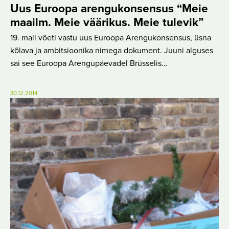
Uus Euroopa arengukonsensus “Meie
maailm. Meie väärikus. Meie tulevik”
19. mail võeti vastu uus Euroopa Arengukonsensus, üsna
kõlava ja ambitsioonika nimega dokument. Juuni alguses
sai see Euroopa Arengupäevadel Brüsselis…
30.12.2014