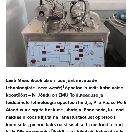
Eesti Maaülikooli plaan luua jäätmevabade
1
tehnoloogiate (
zero waste
)
õppetool sündis kahe naise
koostööst – Ivi Jõudu on EMU Toiduteaduse ja
toiduainete tehnoloogia õppetooli hoidja, Piia Pääso Polli
Aiandusuuringute Keskuse juhataja. Enne seda, kui nad
hakkasid koos kirjutama rahastustaotlust õppetooli
loomiseks, polnud kaks naist sisuliselt koostööd teinud.
Ivi ja Piia naeravad: “Ükskõik kui hästi või halvasti sellel