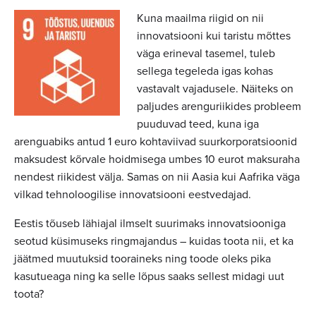
Kuna maailma riigid on nii
innovatsiooni kui taristu mõttes
väga erineval tasemel, tuleb
sellega tegeleda igas kohas
vastavalt vajadusele. Näiteks on
paljudes arenguriikides probleem
puuduvad teed, kuna iga
arenguabiks antud 1 euro kohtaviivad suurkorporatsioonid
maksudest kõrvale hoidmisega umbes 10 eurot maksuraha
nendest riikidest välja. Samas on nii Aasia kui Aafrika väga
vilkad tehnoloogilise innovatsiooni eestvedajad.
Eestis tõuseb lähiajal ilmselt suurimaks innovatsiooniga
seotud küsimuseks ringmajandus – kuidas toota nii, et ka
jäätmed muutuksid tooraineks ning toode oleks pika
kasutueaga ning ka selle lõpus saaks sellest midagi uut
toota?