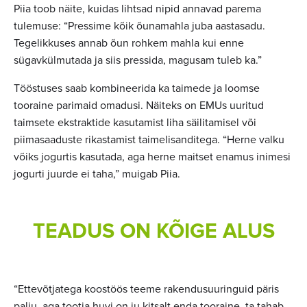
Piia toob näite, kuidas lihtsad nipid annavad parema
tulemuse: “Pressime kõik õunamahla juba aastasadu.
Tegelikkuses annab õun rohkem mahla kui enne
sügavkülmutada ja siis pressida, magusam tuleb ka.”
Tööstuses saab kombineerida ka taimede ja loomse
tooraine parimaid omadusi. Näiteks on EMUs uuritud
taimsete ekstraktide kasutamist liha säilitamisel või
piimasaaduste rikastamist taimelisanditega. “Herne valku
võiks jogurtis kasutada, aga herne maitset enamus inimesi
jogurti juurde ei taha,” muigab Piia.
TEADUS ON KÕIGE ALUS
“Ettevõtjatega koostöös teeme rakendusuuringuid päris
palju, aga tootja huvi on ju kitsalt enda tooraine, ta tahab