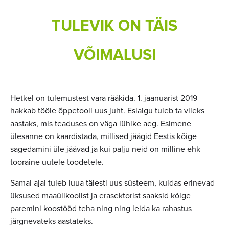
TULEVIK ON TÄIS
VÕIMALUSI
Hetkel on tulemustest vara rääkida. 1. jaanuarist 2019
hakkab tööle õppetooli uus juht. Esialgu tuleb ta viieks
aastaks, mis teaduses on väga lühike aeg. Esimene
ülesanne on kaardistada, millised jäägid Eestis kõige
sagedamini üle jäävad ja kui palju neid on milline ehk
tooraine uutele toodetele.
Samal ajal tuleb luua täiesti uus süsteem, kuidas erinevad
üksused maaülikoolist ja erasektorist saaksid kõige
paremini koostööd teha ning ning leida ka rahastus
järgnevateks aastateks.