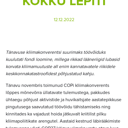
KOKKU LEPITI
12.12.2022
Tänavuse kliimakonverentsi suurimaks töövõiduks
kuulutati fondi loomine, millega rikkad lääneriigid lubasid
korvata kliimamuutuste all enim kannatavatele riikidele
keskkonnakatastroofidest põhjustatud kahju.
Tänavu novembris toimunud COPi kliimakonverents
lõppes mõnevõrra üllatavate tulemustega, pakkudes
ühtaegu põhjust aktivistide ja huvikaitsjate aastatepikkuse
pingutusega saavutatud töövõidu tähistamiseks ning
kinnitades ka vajadust hoida jätkuvalt kriitilist pilku
kliimapoliitikate arengutel. Aastaid kestnud läbirääkimiste