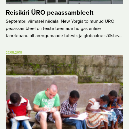
Reisikiri ÜRO peaassambleelt
Septembri viimasel nädalal New Yorgis toimunud ÜRO
peaassambleel oli teiste teemade hulgas erilise
tähelepanu all arengumaade tulevik ja globaalne säästev…
27.08.2019