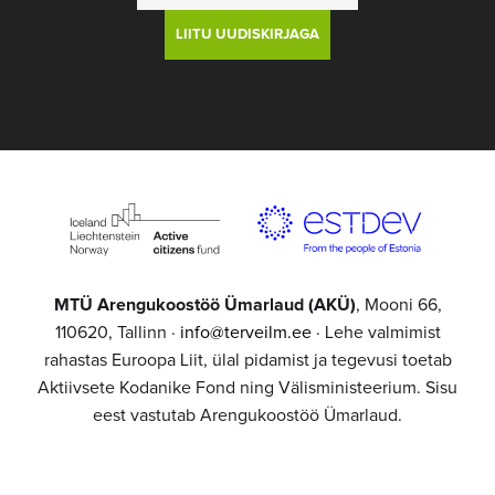
MTÜ Arengukoostöö Ümarlaud (AKÜ)
, Mooni 66,
110620, Tallinn ·
info@terveilm.ee
· Lehe valmimist
rahastas Euroopa Liit, ülal pidamist ja tegevusi toetab
Aktiivsete Kodanike Fond ning Välisministeerium. Sisu
eest vastutab Arengukoostöö Ümarlaud.