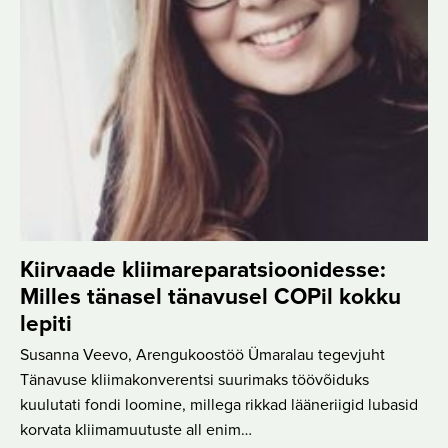
Kiirvaade kliimareparatsioonidesse:
Milles tänasel tänavusel COPil kokku
lepiti
Susanna Veevo, Arengukoostöö Ümaralau tegevjuht
Tänavuse kliimakonverentsi suurimaks töövõiduks
kuulutati fondi loomine, millega rikkad lääneriigid lubasid
korvata kliimamuutuste all enim…