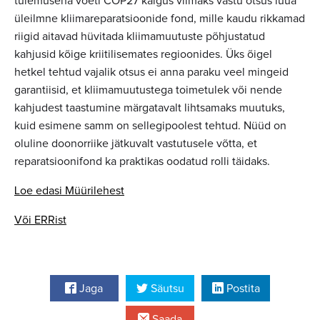
tulemusena võeti COP27 käigus viimaks vastu otsus luua
üleilmne kliimareparatsioonide fond, mille kaudu rikkamad
riigid aitavad hüvitada kliimamuutuste põhjustatud
kahjusid kõige kriitilisemates regioonides. Üks õigel
hetkel tehtud vajalik otsus ei anna paraku veel mingeid
garantiisid, et kliimamuutustega toimetulek või nende
kahjudest taastumine märgatavalt lihtsamaks muutuks,
kuid esimene samm on sellegipoolest tehtud. Nüüd on
oluline doonorriike jätkuvalt vastutusele võtta, et
reparatsioonifond ka praktikas oodatud rolli täidaks.
Loe edasi Müürilehest
Või ERRist
Jaga
Säutsu
Postita
Saada