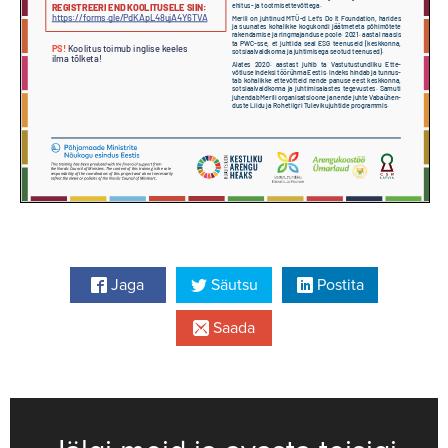
Jaga
Säutsu
Postita
Saada