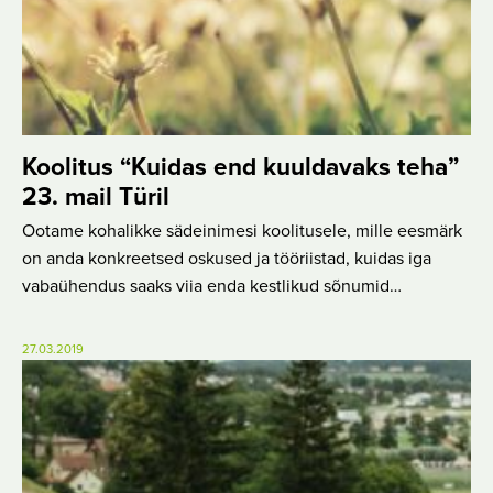
Koolitus “Kuidas end kuuldavaks teha”
23. mail Türil
Ootame kohalikke sädeinimesi koolitusele, mille eesmärk
on anda konkreetsed oskused ja tööriistad, kuidas iga
vabaühendus saaks viia enda kestlikud sõnumid…
27.03.2019