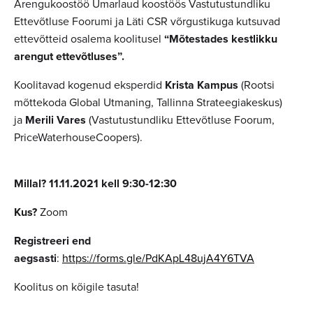
Arengukoostöö Ümarlaud koostöös Vastutustundliku
Ettevõtluse Foorumi ja Läti CSR võrgustikuga kutsuvad
ettevõtteid osalema koolitusel
“Mõtestades kestlikku
arengut ettevõtluses”.
Koolitavad kogenud eksperdid
Krista Kampus
(Rootsi
mõttekoda Global Utmaning, Tallinna Strateegiakeskus)
ja
Merili Vares
(Vastutustundliku Ettevõtluse Foorum,
PriceWaterhouseCoopers).
Millal? 11.11.2021 kell 9:30-12:30
Kus?
Zoom
Registreeri end
aegsasti
:
https://forms.gle/PdKApL48ujA4Y6TVA
Koolitus on kõigile tasuta!