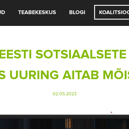
UD
TEABEKESKUS
BLOGI
KOALITSIO
EESTI SOTSIAALSET
S UURING AITAB MÕI
02.05.2023