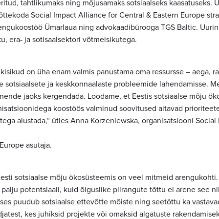
ritud, tahtlikumaks ning mõjusamaks sotsiaalseks kaasatuseks. Uu
ttekoda Social Impact Alliance for Central & Eastern Europe stra
rengukoostöö Ümarlaua ning advokaadibürooga TGS Baltic. Uuri
ku, era- ja sotisaalsektori võtmeisikutega.
sikisikud on üha enam valmis panustama oma ressursse – aega, ra
 sotsiaalsete ja keskkonnaalaste probleemide lahendamisse. Me
 nende jaoks kergendada. Loodame, et Eestis sotsiaalse mõju ö
isatsioonidega koostöös valminud soovitused aitavad prioriteet
tega alustada,“ ütles Anna Korzeniewska, organisatsiooni Social 
 Europe asutaja.
Eesti sotsiaalse mõju ökosüsteemis on veel mitmeid arengukohti. 
 palju potentsiaali, kuid õiguslike piirangute tõttu ei arene see nii 
ses puudub sotsiaalse ettevõtte mõiste ning seetõttu ka vastav
jatest, kes juhiksid projekte või omaksid algatuste rakendamisek