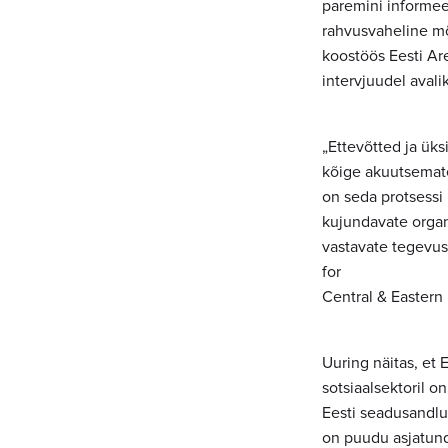
paremini informee
rahvusvaheline mõ
koostöös Eesti A
intervjuudel avali
„Ettevõtted ja ük
kõige akuutsemate
on seda protsessi
kujundavate organ
vastavate tegevus
for
Central & Eastern
Uuring näitas, et 
sotsiaalsektoril on
Eesti seadusandlu
on puudu asjatund