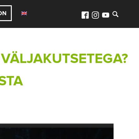
ON
E VÄLJAKUTSETEGA?
STA