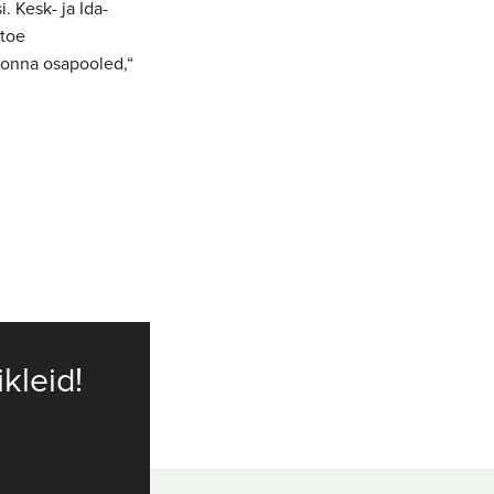
 Kesk- ja Ida-
 toe
skonna osapooled,“
ikleid!