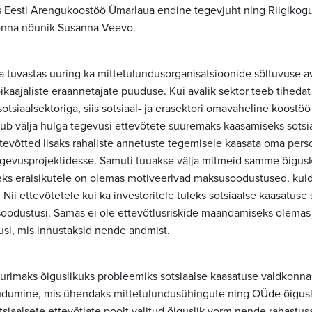
as Eesti Arengukoostöö Ümarlaua endine tegevjuht ning Riigikog
onna nõunik Susanna Veevo.
a tuvastas uuring ka mittetulundusorganisatsioonide sõltuvuse av
ikaajaliste eraannetajate puuduse. Kui avalik sektor teeb tihedat
sotsiaalsektoriga, siis sotsiaal- ja erasektori omavaheline koostö
ub välja hulga tegevusi ettevõtete suuremaks kaasamiseks sots
tevõtted lisaks rahaliste annetuste tegemisele kaasata oma perso
egevusprojektidesse. Samuti tuuakse välja mitmeid samme õigu
ks eraisikutele on olemas motiveerivad maksusoodustused, kuid
Nii ettevõtetele kui ka investoritele tuleks sotsiaalse kaasatus
oodustusi. Samas ei ole ettevõtlusriskide maandamiseks olema
usi, mis innustaksid nende andmist.
uurimaks õiguslikuks probleemiks sotsiaalse kaasatuse valdkonnas
udumine, mis ühendaks mittetulundusühingute ning OÜde õigusl
siaalsete ettevõtjate poolt valitud õiguslik vorm nende rahastusa