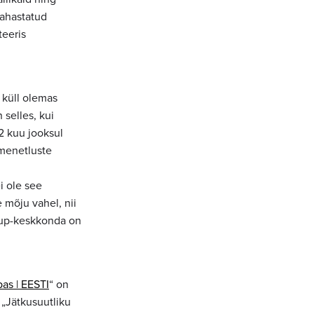
rahastatud
teeris
 küll olemas
 selles, kui
12 kuu jooksul
 menetluste
i ole see
 mõju vahel, nii
rtup-keskkonda on
pas | EESTI
“ on
. „Jätkusuutliku