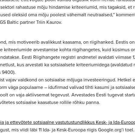
sektori rahastuse mõju hindamise kriteeriumid, mis tagaksid, et 
atused oleksid oma mõju poolest vähemalt neutraalsed,“ kommen
S Baltic partner Triin Kaurov.
nd, mis motiveerib avalikkust kaasama, on riigihanked. Eestis on
e kriteeriumide arvestamise kohta riigihangetes, kuid küsimus on
ndatakse. Eesti Riigihangete registri andmetel avaldati viimase 
etlust, kus arvestati ka sotsiaalsete kriteeriumidega (avaldatud
s 9400).
st vajav valdkond on sotsiaalse mõjuga investeeringud. Hetkel e
rm väga populaarne – idufirmad valivad tihti kasumi ja sotsiaalse
poolt on vaja aktiivsemat tegevust. Arvestades Eesti tugevat sta
võtetes sotsiaalse kaasatuse rollile rõhku panna.
ia ja ettevõtete sotsiaalne vastutustundlikkus Kesk- ja Ida-Euroo
ust, mis viidi läbi 11 Ida- ja Kesk-Euroopa riigis Google.org’i toel