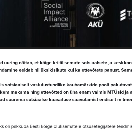
d uuring näitab, et kõige kriitilisemate sotsiaalsete ja keskko
ndamine eeldab nii üksikisikute kui ka ettevõtete panust. Sama
is sotsiaalselt vastutustundlike kaubamärkide poolt pakutavat
hkem maksma ning ettevõtted on üha enam valmis MTÜsid ja a
vad suurema sotsiaalse kaasatuse saavutamist endiselt mitmed
s oli pakkuda Eesti kõige olulisematele otsusetegijatele teadmis