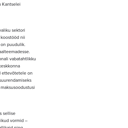
u Kantselei
aliku sektori
 koostööd nii
ö on puudulik.
iaalteemadesse.
nali vabatahtlikku
skeskkonna
 ettevõtetele on
e suurendamiseks
s maksusoodustusi
 sellise
ikud vormid –
llikaid ning