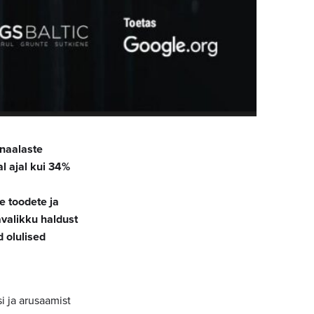
nnaalaste
l ajal kui 34%
e toodete ja
valikku haldust
 olulised
i ja arusaamist