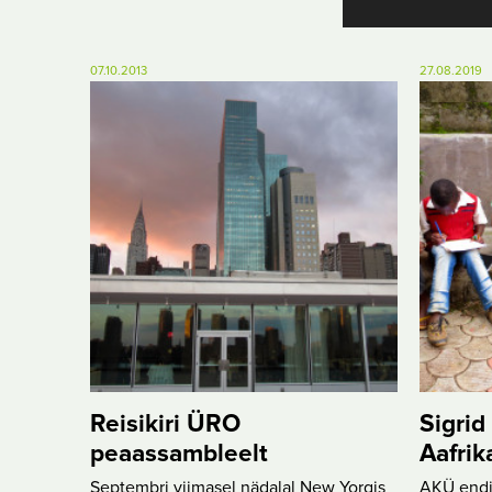
07.10.2013
27.08.2019
Reisikiri ÜRO
Sigrid
peaassambleelt
Aafrik
Septembri viimasel nädalal New Yorgis
AKÜ endin