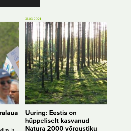
31.03.2021
ralaua
Uuring: Eestis on
hüppeliselt kasvanud
Natura 2000 võrgustiku
itav ja