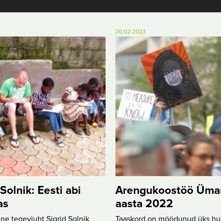
20.02.2023
 Solnik: Eesti abi
Arengukoostöö Üma
as
aasta 2022
e tegevjuht Sigrid Solnik
Taaskord on möödunud üks huv