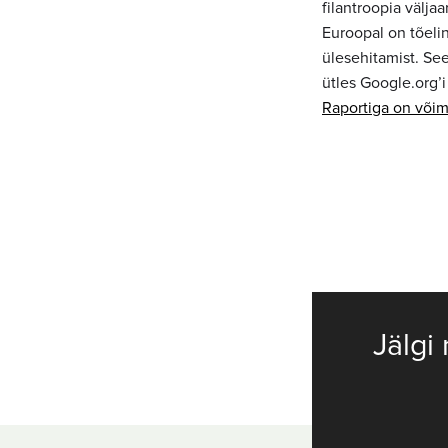
filantroopia välja
Euroopal on tõelin
ülesehitamist. See
ütles Google.org’i
Raportiga on võima
Jälgi 