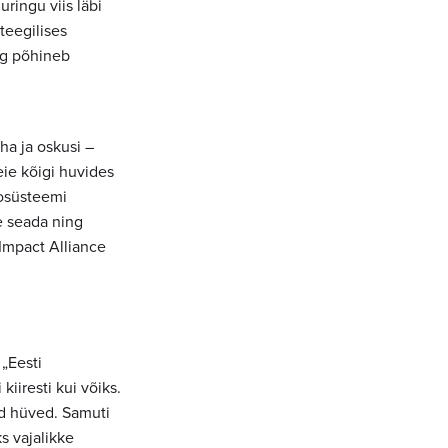
ringu viis läbi
teegilises
ng põhineb
ha ja oskusi –
ie kõigi huvides
kosüsteemi
e seada ning
Impact Alliance
„Eesti
kiiresti kui võiks.
ad hüved. Samuti
s vajalikke