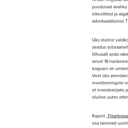
puuduvad avaliku 
ettevõtted ja alg
advokaadibüroo TG
Üks oluline valdko
seadus sotsiaalset
tõhusalt seda rake
ainult 18 hankemen
koguarv oli umbe
Veel üks arendami
investeeringute vo
et investeerijate 
oluline uutes ette
Raport „
Filantroop
osa laiemast uuring