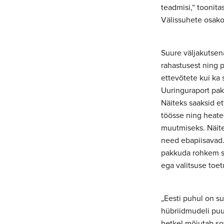
teadmisi,“ toonit
Välissuhete osak
Suure väljakutsen
rahastusest ning p
ettevõtete kui ka 
Uuringuraport pak
Näiteks saaksid et
töösse ning heat
muutmiseks. Näite
need ebapiisavad. 
pakkuda rohkem s
ega valitsuse toet
„Eesti puhul on s
hübriidmudeli pu
hetkel mõjutab sot