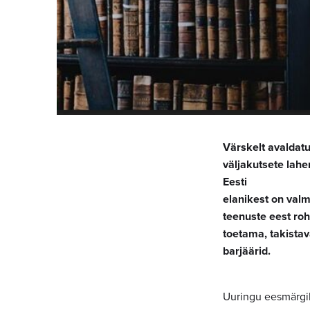
Värskelt avaldatu
väljakutsete lahe
Eesti
elanikest on valm
teenuste eest ro
toetama, takista
barjäärid.
Uuringu eesmärgik