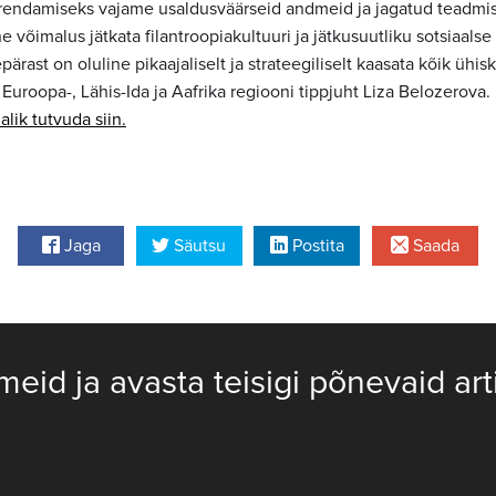
arendamiseks vajame usaldusväärseid andmeid ja jagatud teadmisi.
e võimalus jätkata filantroopiakultuuri ja jätkusuutliku sotsiaalse
pärast on oluline pikaajaliselt ja strateegiliselt kaasata kõik ühi
 Euroopa-, Lähis-Ida ja Aafrika regiooni tippjuht Liza Belozerova.
lik tutvuda siin.
Jaga
Säutsu
Postita
Saada
meid ja avasta teisigi põnevaid art