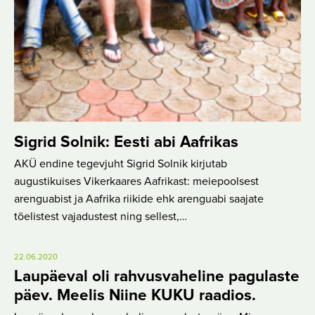
Sigrid Solnik: Eesti abi Aafrikas
AKÜ endine tegevjuht Sigrid Solnik kirjutab
augustikuises Vikerkaares Aafrikast: meiepoolsest
arenguabist ja Aafrika riikide ehk arenguabi saajate
tõelistest vajadustest ning sellest,…
22.06.2020
Laupäeval oli rahvusvaheline pagulaste
päev. Meelis Niine KUKU raadios.