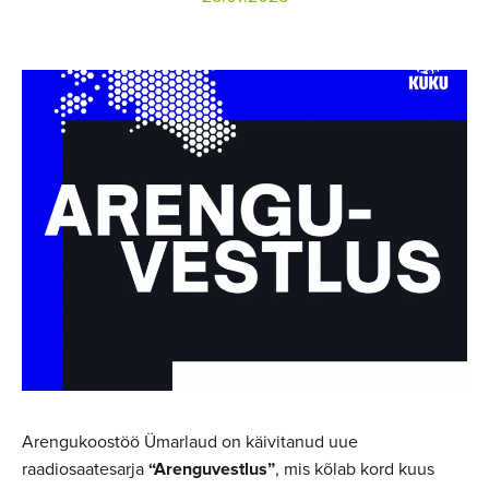
Arengukoostöö Ümarlaud on käivitanud uue
raadiosaatesarja
“Arenguvestlus”
, mis kõlab kord kuus