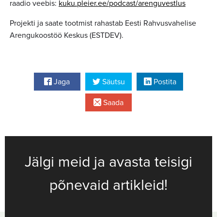
raadio veebis:
kuku.pleier.ee/podcast/arenguvestlus
Projekti ja saate tootmist rahastab Eesti Rahvusvahelise
Arengukoostöö Keskus (ESTDEV).
Jaga
Säutsu
Postita
Saada
Jälgi meid ja avasta teisigi
põnevaid artikleid!