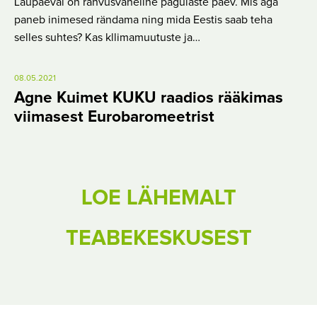
Laupäeval on rahvusvaheline pagulaste päev. Mis aga
paneb inimesed rändama ning mida Eestis saab teha
selles suhtes? Kas kllimamuutuste ja…
08.05.2021
Agne Kuimet KUKU raadios rääkimas
viimasest Eurobaromeetrist
LOE LÄHEMALT
TEABEKESKUSEST