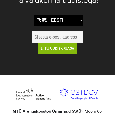
ja valdkonna uudistega!
MTÜ Arengukoostöö Ümarlaud (AKÜ)
, Mooni 66,