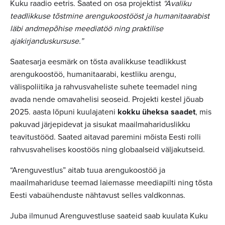
Kuku raadio eetris. Saated on osa projektist
“Avaliku
teadlikkuse tõstmine arengukoostööst ja humanitaarabist
läbi andmepõhise meediatöö ning praktilise
ajakirjanduskursuse.”
Saatesarja eesmärk on tõsta avalikkuse teadlikkust
arengukoostöö, humanitaarabi, kestliku arengu,
välispoliitika ja rahvusvaheliste suhete teemadel ning
avada nende omavahelisi seoseid. Projekti kestel jõuab
2025. aasta lõpuni kuulajateni
kokku üheksa saadet
, mis
pakuvad järjepidevat ja sisukat maailmahariduslikku
teavitustööd. Saated aitavad paremini mõista Eesti rolli
rahvusvahelises koostöös ning globaalseid väljakutseid.
“Arenguvestlus” aitab tuua arengukoostöö ja
maailmahariduse teemad laiemasse meediapilti ning tõsta
Eesti vabaühenduste nähtavust selles valdkonnas.
Juba ilmunud Arenguvestluse saateid saab kuulata Kuku