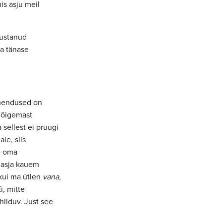
is asju meil
lustanud
ja tänase
ahendused on
 õigemast
 sellest ei pruugi
le, siis
e oma
a asja kauem
kui ma ütlen
vana,
i, mitte
hilduv. Just see