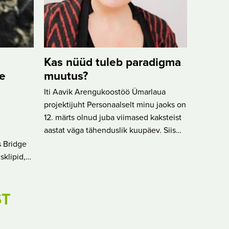
Kas nüüd tuleb paradigma
e
muutus?
Iti Aavik Arengukoostöö Ümarlaua
projektijuht Personaalselt minu jaoks on
12. märts olnud juba viimased kaksteist
aastat väga tähenduslik kuupäev. Siis…
 Bridge
sklipid,…
ST