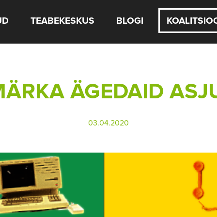
UD
TEABEKESKUS
BLOGI
KOALITSIO
ÄRKA ÄGEDAID ASJ
03.04.2020