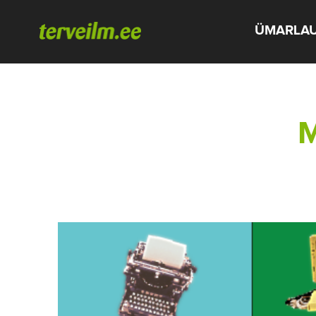
ÜMARLA
M