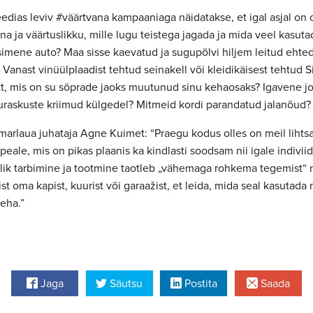
eedias leviv #väärtvana kampaaniaga näidatakse, et igal asjal on
na ja väärtuslikku, mille lugu teistega jagada ja mida veel kasuta
simene auto? Maa sisse kaevatud ja sugupõlvi hiljem leitud ehted
Vanast vinüülplaadist tehtud seinakell või kleidikäisest tehtud Si
ott, mis on su sõprade jaoks muutunud sinu kehaosaks? Igavene j
luraskuste kriimud külgedel? Mitmeid kordi parandatud jalanõud?
arlaua juhataja Agne Kuimet: “Praegu kodus olles on meil liht
peale, mis on pikas plaanis ka kindlasti soodsam nii igale indiviid
lik tarbimine ja tootmine taotleb „vähemaga rohkema tegemist“ 
t oma kapist, kuurist või garaažist, et leida, mida seal kasutada 
eha.”
Jaga
Säutsu
Postita
Saada