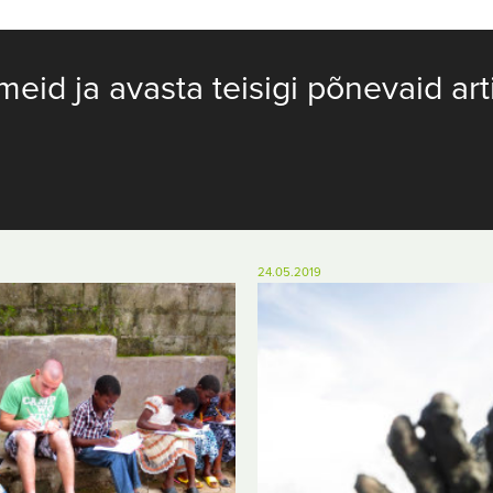
meid ja avasta teisigi põnevaid art
24.05.2019