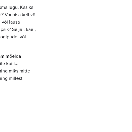
 oma lugu. Kas ka
d? Vanaisa kell või
 või lausa
psik? Selja-, käe-,
oogipudel või
sam mõelda
ile kui ka
ning miks mitte
ning millest