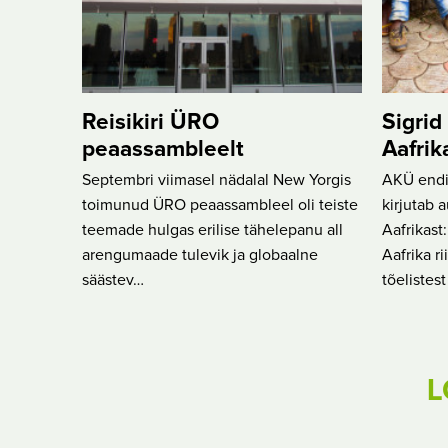
Reisikiri ÜRO
Sigrid
peaassambleelt
Aafrik
Septembri viimasel nädalal New Yorgis
AKÜ endin
toimunud ÜRO peaassambleel oli teiste
kirjutab 
teemade hulgas erilise tähelepanu all
Aafrikast
arengumaade tulevik ja globaalne
Aafrika r
säästev…
tõelistes
L