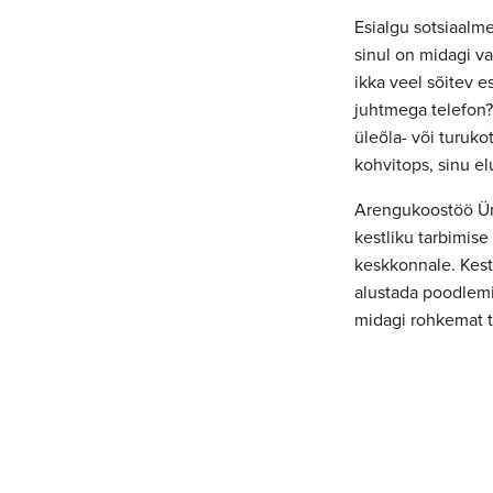
Esialgu sotsiaalm
sinul on midagi va
ikka veel sõitev e
juhtmega telefon? 
üleõla- või turuk
kohvitops, sinu e
Arengukoostöö Üm
kestliku tarbimise 
keskkonnale. Kest
alustada poodlemis
midagi rohkemat t