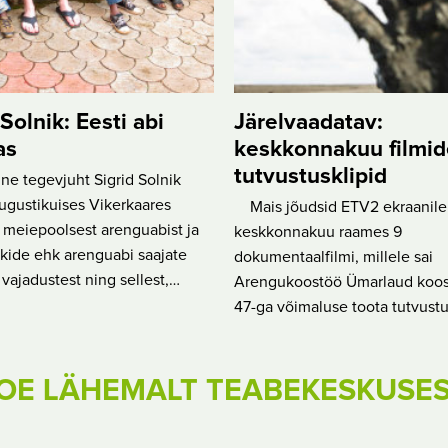
 Solnik: Eesti abi
Järelvaadatav:
as
keskkonnakuu filmid
tutvustusklipid
e tegevjuht Sigrid Solnik
augustikuises Vikerkaares
Mais jõudsid ETV2 ekraanile
: meiepoolsest arenguabist ja
keskkonnakuu raames 9
iikide ehk arenguabi saajate
dokumentaalfilmi, millele sai
t vajadustest ning sellest,…
Arengukoostöö Ümarlaud koos
47-ga võimaluse toota tutvustu
OE LÄHEMALT TEABEKESKUSE