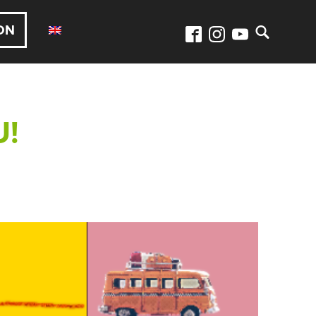
ON
U!