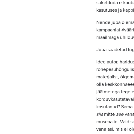
sukelduda e-kauba
kasutuses ja kapp
Nende juba olema
kampaaniat #väärt
maailmaga ühilduv
Juba saadetud lug
Idee autor, harid
rohepesuhõngulise
materjalist, õigem
olla keskkonnaees
jäätmetega tegele
korduvkasutatavai
kasutanud? Sama a
siis
mitte
see
vana
museaalid. Vaid s
vana asi, mis ei o