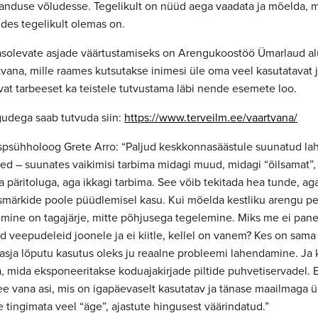
nduse võludesse. Tegelikult on nüüd aega vaadata ja mõelda, m
ides tegelikult olemas on.
solevate asjade väärtustamiseks on Arengukoostöö Ümarlaud a
vana, mille raames kutsutakse inimesi üle oma veel kasutatavat 
at tarbeeset ka teistele tutvustama läbi nende esemete loo.
udega saab tutvuda siin:
https://www.terveilm.ee/vaartvana/
uspsühholoog Grete Arro: “Paljud keskkonnasäästule suunatud l
d – suunates vaikimisi tarbima midagi muud, midagi “õilsamat”,
a päritoluga, aga ikkagi tarbima. See võib tekitada hea tunde, aga
märkide poole püüdlemisel kasu. Kui mõelda kestliku arengu pea
mine on tagajärje, mitte põhjusega tegelemine. Miks me ei pan
d veepudeleid joonele ja ei kiitle, kellel on vanem? Kes on sam
sja lõputu kasutus oleks ju reaalne probleemi lahendamine. Ja 
, mida eksponeeritakse koduajakirjade piltide puhvetiservadel. E
ee vana asi, mis on igapäevaselt kasutatav ja tänase maailmaga ü
le tingimata veel “äge”, ajastute hingusest väärindatud.”