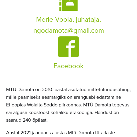
Merle Voola, juhataja,
ngodamota@gmail.com
Facebook
MTÜ Damota on 2010. aastal asutatud mittetulundusühing,
mille peamiseks eesmärgiks on arenguabi edastamine
Etioopias Wolaita Soddo piirkonnas. MTÜ Damota tegevus
sai alguse koostööst kohaliku erakooliga. Haridust on
saanud 240 õpilast.
Aastal 2021 jaanuaris alustas Mtü Damota tütarlaste