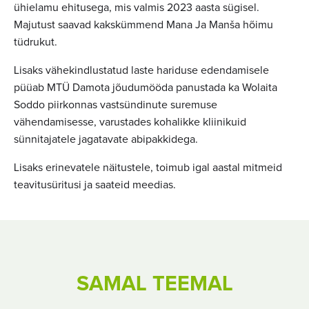
ühielamu ehitusega, mis valmis 2023 aasta sügisel.
Majutust saavad kakskümmend Mana Ja Manša hõimu
tüdrukut.
Lisaks vähekindlustatud laste hariduse edendamisele
püüab MTÜ Damota jõudumööda panustada ka Wolaita
Soddo piirkonnas vastsündinute suremuse
vähendamisesse, varustades kohalikke kliinikuid
sünnitajatele jagatavate abipakkidega.
Lisaks erinevatele näitustele, toimub igal aastal mitmeid
teavitusüritusi ja saateid meedias.
SAMAL TEEMAL