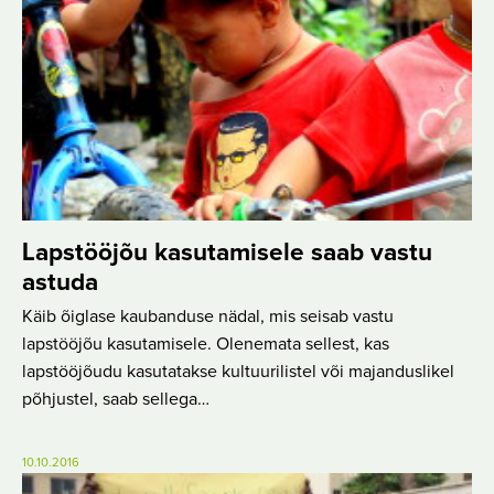
Lapstööjõu kasutamisele saab vastu
astuda
Käib õiglase kaubanduse nädal, mis seisab vastu
lapstööjõu kasutamisele. Olenemata sellest, kas
lapstööjõudu kasutatakse kultuurilistel või majanduslikel
põhjustel, saab sellega…
10.10.2016