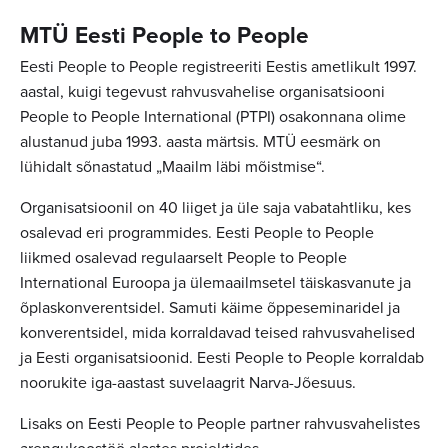
MTÜ Eesti People to People
Eesti People to People registreeriti Eestis ametlikult 1997.
aastal, kuigi tegevust rahvusvahelise organisatsiooni
People to People International (PTPI) osakonnana olime
alustanud juba 1993. aasta märtsis. MTÜ eesmärk on
lühidalt sõnastatud „Maailm läbi mõistmise“.
Organisatsioonil on 40 liiget ja üle saja vabatahtliku, kes
osalevad eri programmides. Eesti People to People
liikmed osalevad regulaarselt People to People
International Euroopa ja ülemaailmsetel täiskasvanute ja
õplaskonverentsidel. Samuti käime õppeseminaridel ja
konverentsidel, mida korraldavad teised rahvusvahelised
ja Eesti organisatsioonid. Eesti People to People korraldab
noorukite iga-aastast suvelaagrit Narva-Jõesuus.
Lisaks on Eesti People to People partner rahvusvahelistes