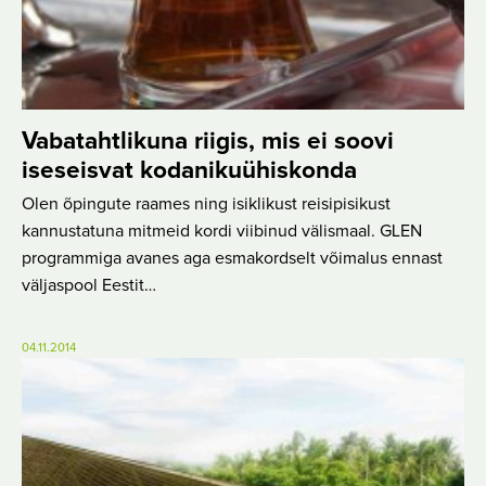
Vabatahtlikuna riigis, mis ei soovi
iseseisvat kodanikuühiskonda
Olen õpingute raames ning isiklikust reisipisikust
kannustatuna mitmeid kordi viibinud välismaal. GLEN
programmiga avanes aga esmakordselt võimalus ennast
väljaspool Eestit…
04.11.2014