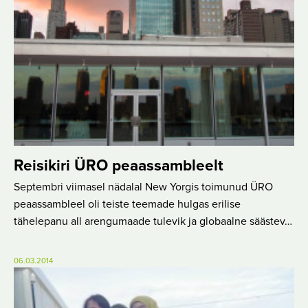
Reisikiri ÜRO peaassambleelt
Septembri viimasel nädalal New Yorgis toimunud ÜRO
peaassambleel oli teiste teemade hulgas erilise
tähelepanu all arengumaade tulevik ja globaalne säästev…
06.03.2014