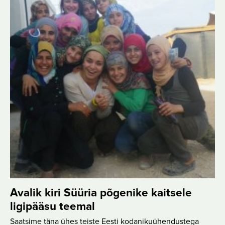
Avalik kiri Süüria põgenike kaitsele
ligipääsu teemal
Saatsime täna ühes teiste Eesti kodanikuühendustega