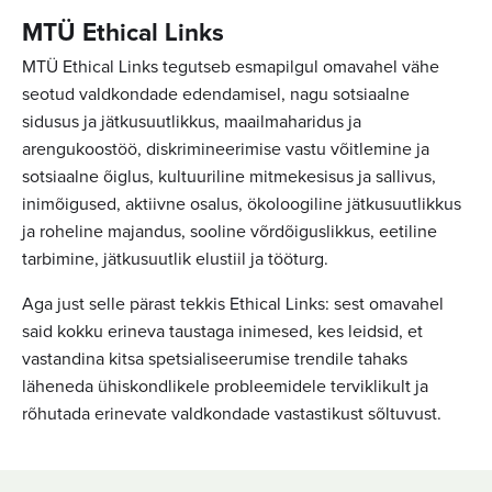
MTÜ Ethical Links
MTÜ Ethical Links tegutseb esmapilgul omavahel vähe
seotud valdkondade edendamisel, nagu sotsiaalne
sidusus ja jätkusuutlikkus, maailmaharidus ja
arengukoostöö, diskrimineerimise vastu võitlemine ja
sotsiaalne õiglus, kultuuriline mitmekesisus ja sallivus,
inimõigused, aktiivne osalus, ökoloogiline jätkusuutlikkus
ja roheline majandus, sooline võrdõiguslikkus, eetiline
tarbimine, jätkusuutlik elustiil ja tööturg.
Aga just selle pärast tekkis Ethical Links: sest omavahel
said kokku erineva taustaga inimesed, kes leidsid, et
vastandina kitsa spetsialiseerumise trendile tahaks
läheneda ühiskondlikele probleemidele terviklikult ja
rõhutada erinevate valdkondade vastastikust sõltuvust.