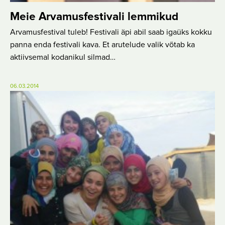
Meie Arvamusfestivali lemmikud
Arvamusfestival tuleb! Festivali äpi abil saab igaüks kokku
panna enda festivali kava. Et arutelude valik võtab ka
aktiivsemal kodanikul silmad…
06.03.2014