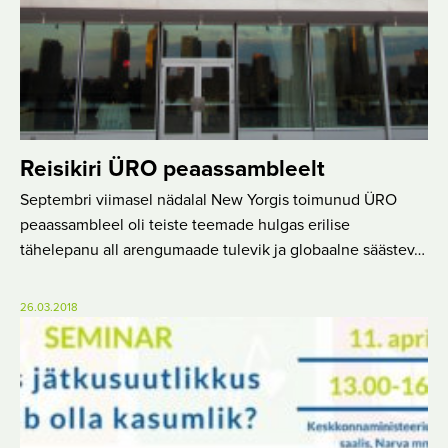
Reisikiri ÜRO peaassambleelt
Septembri viimasel nädalal New Yorgis toimunud ÜRO
peaassambleel oli teiste teemade hulgas erilise
tähelepanu all arengumaade tulevik ja globaalne säästev…
26.03.2018