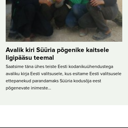
Avalik kiri Süüria põgenike kaitsele
ligipääsu teemal
Saatsime täna ühes teiste Eesti kodanikuühendustega
avaliku kirja Eesti valitsusele, kus esitame Eesti valitsusele
ettepanekud parandamaks Süüria kodusõja eest
põgenevate inimeste…