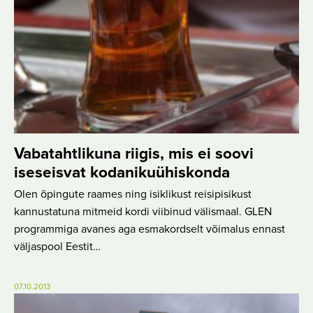
Vabatahtlikuna riigis, mis ei soovi
iseseisvat kodanikuühiskonda
Olen õpingute raames ning isiklikust reisipisikust
kannustatuna mitmeid kordi viibinud välismaal. GLEN
programmiga avanes aga esmakordselt võimalus ennast
väljaspool Eestit…
07.10.2013