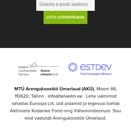
MTÜ Arengukoostöö Ümarlaud (AKÜ)
, Mooni 66,
110620, Tallinn ·
info@terveilm.ee
· Lehe valmimist
rahastas Euroopa Liit, ülal pidamist ja tegevusi toetab
Aktiivsete Kodanike Fond ning Välisministeerium. Sisu
eest vastutab Arengukoostöö Ümarlaud.