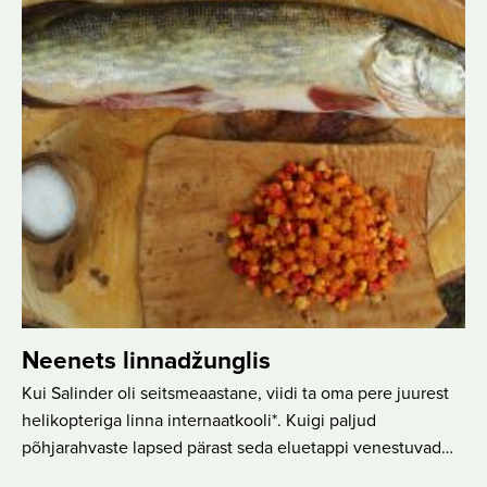
Neenets linnadžunglis
Kui Salinder oli seitsmeaastane, viidi ta oma pere juurest
helikopteriga linna internaatkooli*. Kuigi paljud
põhjarahvaste lapsed pärast seda eluetappi venestuvad…