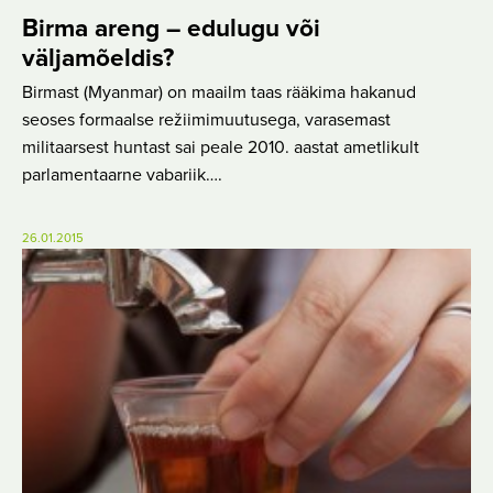
Birma areng – edulugu või
väljamõeldis?
Birmast (Myanmar) on maailm taas rääkima hakanud
seoses formaalse režiimimuutusega, varasemast
militaarsest huntast sai peale 2010. aastat ametlikult
parlamentaarne vabariik….
26.01.2015