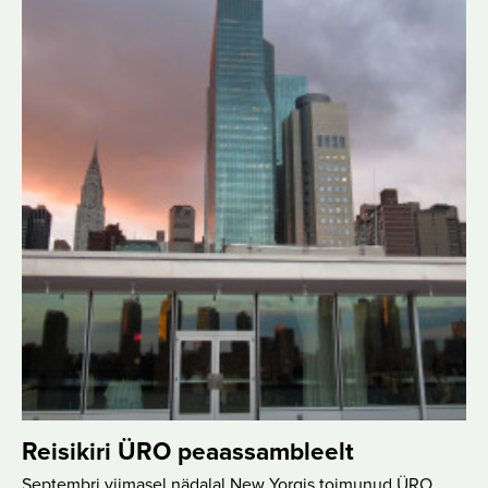
Reisikiri ÜRO peaassambleelt
Septembri viimasel nädalal New Yorgis toimunud ÜRO