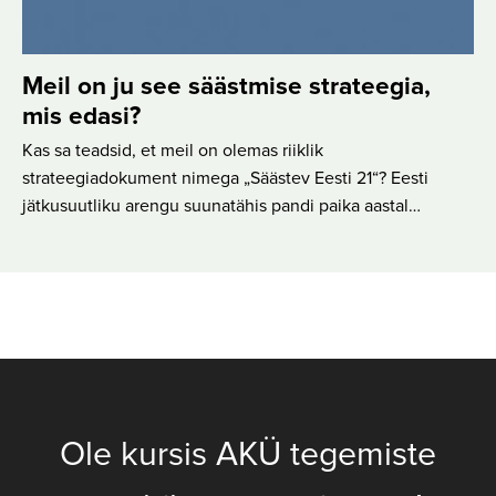
Meil on ju see säästmise strateegia,
mis edasi?
Kas sa teadsid, et meil on olemas riiklik
strateegiadokument nimega „Säästev Eesti 21“? Eesti
jätkusuutliku arengu suunatähis pandi paika aastal…
Ole kursis AKÜ tegemiste