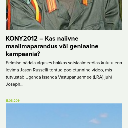
KONY2012 – Kas naiivne
maailmaparandus või geniaalne
kampaania?
Eelmise nädala alguses hakkas sotsiaalmeedias kulutulena
levima Jason Russelli tehtud pooletunnine video, mis
tutvustab Uganda Issanda Vastupanuarmee (LRA) juhi
Joseph…
11.08.2014