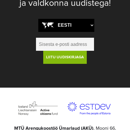
ja valdkonna uudistega!
MTÜ Arengukoostöö Ümarlaud (AKÜ)
, Mooni 66,