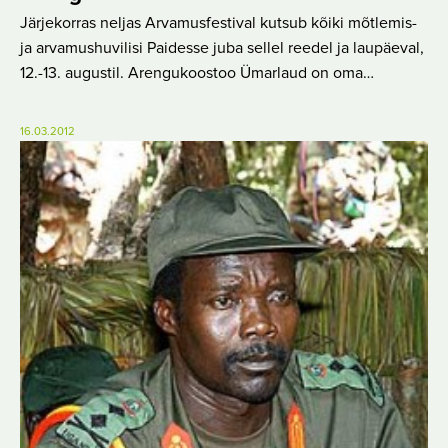
Järjekorras neljas Arvamusfestival kutsub kõiki mõtlemis-
ja arvamushuvilisi Paidesse juba sellel reedel ja laupäeval,
12.-13. augustil. Arengukoostoo Ümarlaud on oma…
16.03.2012