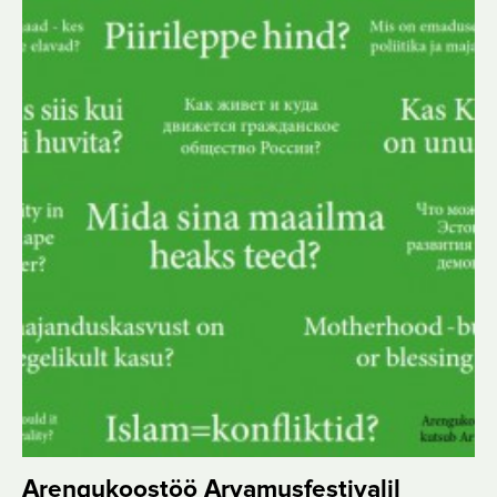
Arengukoostöö Arvamusfestivalil