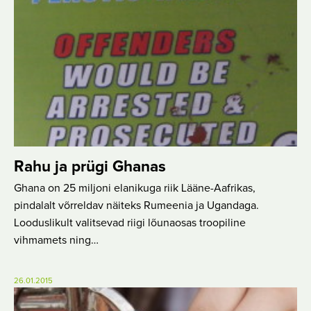
Rahu ja prügi Ghanas
Ghana on 25 miljoni elanikuga riik Lääne-Aafrikas,
pindalalt võrreldav näiteks Rumeenia ja Ugandaga.
Looduslikult valitsevad riigi lõunaosas troopiline
vihmamets ning…
26.01.2015