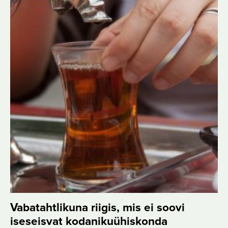
Vabatahtlikuna riigis, mis ei soovi
iseseisvat kodanikuühiskonda