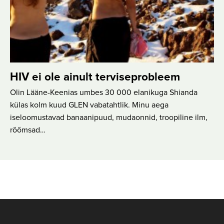
HIV ei ole ainult terviseprobleem
Olin Lääne-Keenias umbes 30 000 elanikuga Shianda
külas kolm kuud GLEN vabatahtlik. Minu aega
iseloomustavad banaanipuud, mudaonnid, troopiline ilm,
rõõmsad…