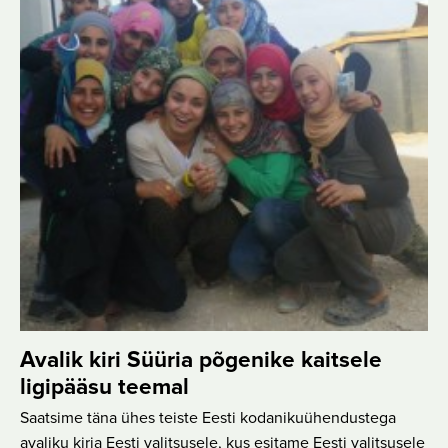
Avalik kiri Süüria põgenike kaitsele
ligipääsu teemal
Saatsime täna ühes teiste Eesti kodanikuühendustega
avaliku kirja Eesti valitsusele, kus esitame Eesti valitsusele