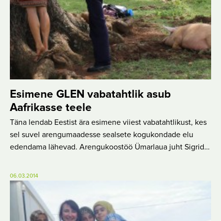
Esimene GLEN vabatahtlik asub
Aafrikasse teele
Täna lendab Eestist ära esimene viiest vabatahtlikust, kes
sel suvel arengumaadesse sealsete kogukondade elu
edendama lähevad. Arengukoostöö Ümarlaua juht Sigrid…
06.03.2014