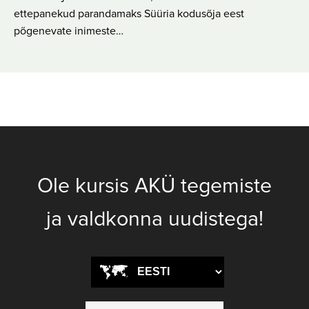
ettepanekud parandamaks Süüria kodusõja eest
põgenevate inimeste…
Ole kursis AKÜ tegemiste
ja valdkonna uudistega!