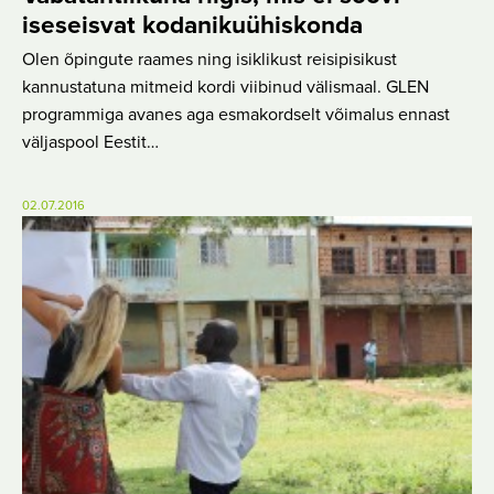
iseseisvat kodanikuühiskonda
Olen õpingute raames ning isiklikust reisipisikust
kannustatuna mitmeid kordi viibinud välismaal. GLEN
programmiga avanes aga esmakordselt võimalus ennast
väljaspool Eestit…
02.07.2016