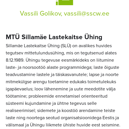
Vassili Golikov,
vassili@sscw.ee
MTÜ Sillamäe Lastekaitse Ühing
Sillamäe Lastekaitse Ühing (SLÜ) on avalikes huvides
tegutsev mittetulundusühing, mis on tegutsenud alates
8.12.1989. Ühingu tegevuse eesmärkideks on liitumine
laste- ja noorsootöö alaste programmidega; laste õiguste
teadvustamine lastele ja täiskasvanutele; lapse ja noorte
mitmekülgse arengu toetamine edukaks toimetulekuks
igapäevaelus; loov lähenemine ja uute meedotite välja
töötamine; probleemide ennetamisel orienteeritud
süsteemi kujundamine ja ühtne tegevus selle
realiseerimisel; sidemete ja koostöö arendamine teiste
laste ning noortega seotud organisatsioonidega Eestis ja
välismaal ja Ühingu liikmete ühiste huvide eest seismine.