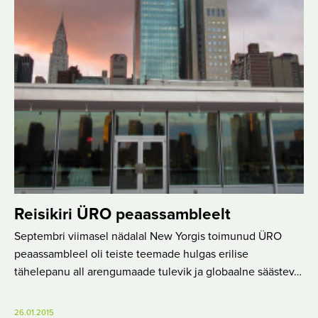
Reisikiri ÜRO peaassambleelt
Septembri viimasel nädalal New Yorgis toimunud ÜRO
peaassambleel oli teiste teemade hulgas erilise
tähelepanu all arengumaade tulevik ja globaalne säästev…
26.01.2015