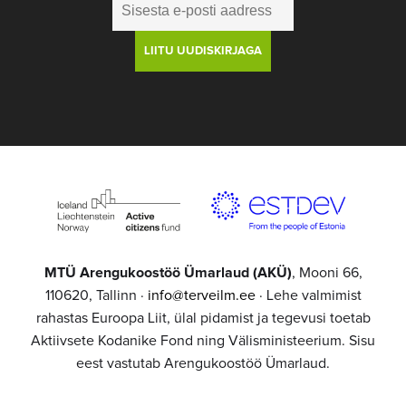
MTÜ Arengukoostöö Ümarlaud (AKÜ)
, Mooni 66,
110620, Tallinn ·
info@terveilm.ee
· Lehe valmimist
rahastas Euroopa Liit, ülal pidamist ja tegevusi toetab
Aktiivsete Kodanike Fond ning Välisministeerium. Sisu
eest vastutab Arengukoostöö Ümarlaud.