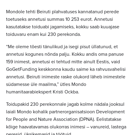
Mondole tehti Beiruti plahvatuses kannatanud perede
toetuseks annetusi summas 10 253 eurot. Annetusi
kasutatakse toiduabi jagamiseks, kokku saab kuuajase
toiduvaru enam kui 230 perekonda.
“Me oleme tõesti tänulikud ja isegi pisut üllatunud, et
annetusi kogunes nõnda palju. Kokku andis oma panuse
159 inimest, annetusi ei tehtud mitte ainult Eestis, vaid
GoGetFunding keskkonna kaudu saime ka rahvusvahelisi
annetusi. Beiruti inimeste raske olukord läheb inimestele
südamesse üle maailma,” ütles Mondo
humanitaarabiekspert Kristi Ockba.
Toidupakid 230 perekonnale jagab kolme nädala jooksul
laiali Mondo kohalik partnerorganisatsioon Development
for People and Nature Association (DPNA). Eelistatakse
kõige haavatavamas olukorras inimesi – vanureid, lastega
peresid, üksikemasid ja töötuid.