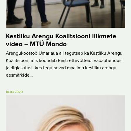
Kestliku Arengu Koalitsiooni liikmete
video – MTÜ Mondo
Arengukoostöö Ümarlaua all tegutseb ka Kestliku Arengu
Koalitsioon, mis koondab Eesti ettevõtteid, vabaühendusi
ja riigiasutusi, kes tegutsevad maailma kestliku arengu
eesmärkide…
18.03.2020