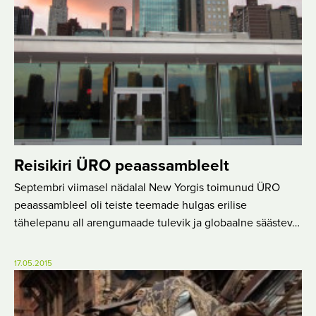
Reisikiri ÜRO peaassambleelt
Septembri viimasel nädalal New Yorgis toimunud ÜRO
peaassambleel oli teiste teemade hulgas erilise
tähelepanu all arengumaade tulevik ja globaalne säästev…
17.05.2015