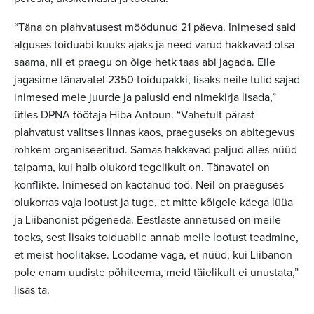
“Täna on plahvatusest möödunud 21 päeva. Inimesed said
alguses toiduabi kuuks ajaks ja need varud hakkavad otsa
saama, nii et praegu on õige hetk taas abi jagada. Eile
jagasime tänavatel 2350 toidupakki, lisaks neile tulid sajad
inimesed meie juurde ja palusid end nimekirja lisada,”
ütles DPNA töötaja Hiba Antoun. “Vahetult pärast
plahvatust valitses linnas kaos, praeguseks on abitegevus
rohkem organiseeritud. Samas hakkavad paljud alles nüüd
taipama, kui halb olukord tegelikult on. Tänavatel on
konflikte. Inimesed on kaotanud töö. Neil on praeguses
olukorras vaja lootust ja tuge, et mitte kõigele käega lüüa
ja Liibanonist põgeneda. Eestlaste annetused on meile
toeks, sest lisaks toiduabile annab meile lootust teadmine,
et meist hoolitakse. Loodame väga, et nüüd, kui Liibanon
pole enam uudiste põhiteema, meid täielikult ei unustata,”
lisas ta.