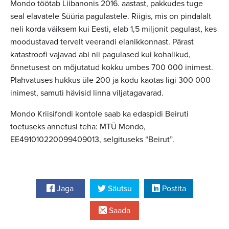
Mondo töötab Liibanonis 2016. aastast, pakkudes tuge
seal elavatele Süüria pagulastele. Riigis, mis on pindalalt
neli korda väiksem kui Eesti, elab 1,5 miljonit pagulast, kes
moodustavad tervelt veerandi elanikkonnast. Pärast
katastroofi vajavad abi nii pagulased kui kohalikud,
õnnetusest on mõjutatud kokku umbes 700 000 inimest.
Plahvatuses hukkus üle 200 ja kodu kaotas ligi 300 000
inimest, samuti hävisid linna viljatagavarad.
Mondo Kriisifondi kontole saab ka edaspidi Beiruti
toetuseks annetusi teha: MTÜ Mondo,
EE491010220099409013, selgituseks “Beirut”.
Jaga
Säutsu
Postita
Saada