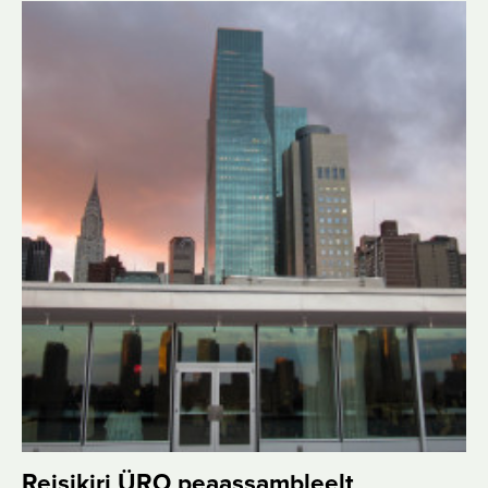
Reisikiri ÜRO peaassambleelt