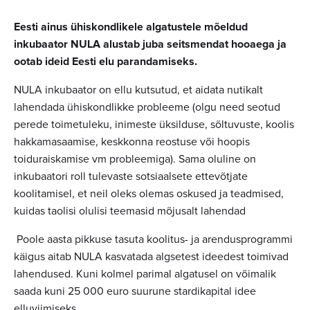
Eesti ainus ühiskondlikele algatustele mõeldud
inkubaator NULA alustab juba seitsmendat hooaega ja
ootab ideid Eesti elu parandamiseks.
NULA inkubaator on ellu kutsutud, et aidata nutikalt
lahendada ühiskondlikke probleeme (olgu need seotud
perede toimetuleku, inimeste üksilduse, sõltuvuste, koolis
hakkamasaamise, keskkonna reostuse või hoopis
toiduraiskamise vm probleemiga). Sama oluline on
inkubaatori roll tulevaste sotsiaalsete ettevõtjate
koolitamisel, et neil oleks olemas oskused ja teadmised,
kuidas taolisi olulisi teemasid mõjusalt lahendad
Poole aasta pikkuse tasuta koolitus- ja arendusprogrammi
käigus aitab NULA kasvatada algsetest ideedest toimivad
lahendused. Kuni kolmel parimal algatusel on võimalik
saada kuni 25 000 euro suurune stardikapital idee
elluviimiseks.