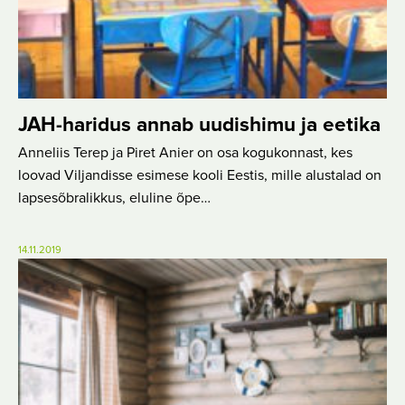
JAH-haridus annab uudishimu ja eetika
Anneliis Terep ja Piret Anier on osa kogukonnast, kes
loovad Viljandisse esimese kooli Eestis, mille alustalad on
lapsesõbralikkus, eluline õpe…
14.11.2019