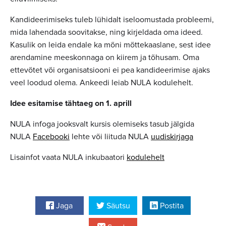
Kandideerimiseks tuleb lühidalt iseloomustada probleemi,
mida lahendada soovitakse, ning kirjeldada oma ideed.
Kasulik on leida endale ka mõni mõttekaaslane, sest idee
arendamine meeskonnaga on kiirem ja tõhusam. Oma
ettevõtet või organisatsiooni ei pea kandideerimise ajaks
veel loodud olema. Ankeedi leiab NULA kodulehelt.
Idee esitamise tähtaeg on 1. aprill
NULA infoga jooksvalt kursis olemiseks tasub jälgida
NULA
Facebooki
lehte või liituda NULA
uudiskirjaga
Lisainfot vaata NULA inkubaatori
kodulehelt
Jaga
Säutsu
Postita