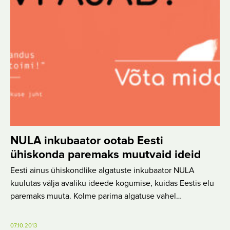
NULA inkubaator ootab Eesti
ühiskonda paremaks muutvaid ideid
Eesti ainus ühiskondlike algatuste inkubaator NULA
kuulutas välja avaliku ideede kogumise, kuidas Eestis elu
paremaks muuta. Kolme parima algatuse vahel…
07.10.2013