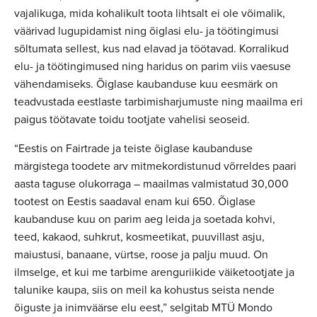
vajalikuga, mida kohalikult toota lihtsalt ei ole võimalik,
väärivad lugupidamist ning õiglasi elu- ja töötingimusi
sõltumata sellest, kus nad elavad ja töötavad. Korralikud
elu- ja töötingimused ning haridus on parim viis vaesuse
vähendamiseks. Õiglase kaubanduse kuu eesmärk on
teadvustada eestlaste tarbimisharjumuste ning maailma eri
paigus töötavate toidu tootjate vahelisi seoseid.
“Eestis on Fairtrade ja teiste õiglase kaubanduse
märgistega toodete arv mitmekordistunud võrreldes paari
aasta taguse olukorraga – maailmas valmistatud 30,000
tootest on Eestis saadaval enam kui 650. Õiglase
kaubanduse kuu on parim aeg leida ja soetada kohvi,
teed, kakaod, suhkrut, kosmeetikat, puuvillast asju,
maiustusi, banaane, vürtse, roose ja palju muud. On
ilmselge, et kui me tarbime arenguriikide väiketootjate ja
talunike kaupa, siis on meil ka kohustus seista nende
õiguste ja inimväärse elu eest,” selgitab MTÜ Mondo