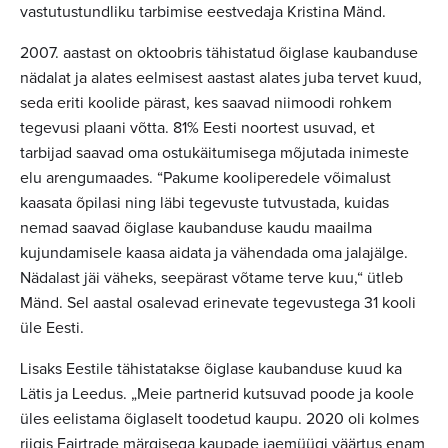
vastutustundliku tarbimise eestvedaja Kristina Mänd.
2007. aastast on oktoobris tähistatud õiglase kaubanduse
nädalat ja alates eelmisest aastast alates juba tervet kuud,
seda eriti koolide pärast, kes saavad niimoodi rohkem
tegevusi plaani võtta. 81% Eesti noortest usuvad, et
tarbijad saavad oma ostukäitumisega mõjutada inimeste
elu arengumaades. “Pakume kooliperedele võimalust
kaasata õpilasi ning läbi tegevuste tutvustada, kuidas
nemad saavad õiglase kaubanduse kaudu maailma
kujundamisele kaasa aidata ja vähendada oma jalajälge.
Nädalast jäi väheks, seepärast võtame terve kuu,“ ütleb
Mänd. Sel aastal osalevad erinevate tegevustega 31 kooli
üle Eesti.
Lisaks Eestile tähistatakse õiglase kaubanduse kuud ka
Lätis ja Leedus. „Meie partnerid kutsuvad poode ja koole
üles eelistama õiglaselt toodetud kaupu. 2020 oli kolmes
riigis Fairtrade märgisega kaupade jaemüügi väärtus enam