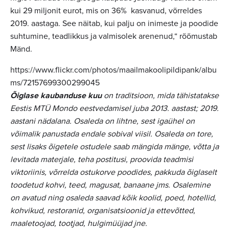
kui 29 miljonit eurot, mis on 36% kasvanud, võrreldes
2019. aastaga. See näitab, kui palju on inimeste ja poodide
suhtumine, teadlikkus ja valmisolek arenenud,“ rõõmustab
Mänd.
https://www.flickr.com/photos/maailmakoolipildipank/albu
ms/72157699300299045
Õiglase kaubanduse kuu
on traditsioon, mida tähistatakse
Eestis MTÜ Mondo eestvedamisel juba 2013. aastast; 2019.
aastani nädalana. Osaleda on lihtne, sest igaühel on
võimalik panustada endale sobival viisil. Osaleda on tore,
sest lisaks õigetele ostudele saab mängida mänge, võtta ja
levitada materjale, teha postitusi, proovida teadmisi
viktoriinis, võrrelda ostukorve poodides, pakkuda õiglaselt
toodetud kohvi, teed, magusat, banaane jms. Osalemine
on avatud ning osaleda saavad kõik koolid, poed, hotellid,
kohvikud, restoranid, organisatsioonid ja ettevõtted,
maaletoojad, tootjad, hulgimüüjad jne.