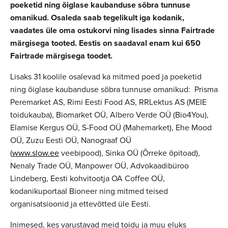
poeketid ning õiglase kaubanduse sõbra tunnuse
omanikud. Osaleda saab tegelikult iga kodanik,
vaadates üle oma ostukorvi ning lisades sinna Fairtrade
märgisega tooted. Eestis on saadaval enam kui 650
Fairtrade märgisega toodet.
Lisaks 31 koolile osalevad ka mitmed poed ja poeketid
ning õiglase kaubanduse sõbra tunnuse omanikud: Prisma
Peremarket AS, Rimi Eesti Food AS, RRLektus AS (MEIE
toidukauba), Biomarket OÜ, Albero Verde OÜ (Bio4You),
Elamise Kergus OÜ, S-Food OÜ (Mahemarket), Ehe Mood
OÜ, Zuzu Eesti OÜ, Nanograaf OÜ
(
www.slow.ee
veebipood), Sinka OÜ (Õrreke õpitoad),
Nenaly Trade OÜ, Manpower OÜ, Advokaadibüroo
Lindeberg, Eesti kohvitootja OA Coffee OÜ,
kodanikuportaal Bioneer ning mitmed teised
organisatsioonid ja ettevõtted üle Eesti.
Inimesed, kes varustavad meid toidu ja muu eluks