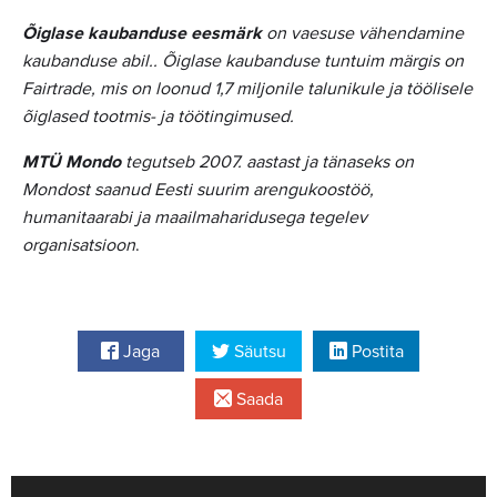
Õiglase kaubanduse eesmärk
on vaesuse vähendamine
kaubanduse abil.. Õiglase kaubanduse tuntuim märgis on
Fairtrade, mis on loonud 1,7 miljonile talunikule ja töölisele
õiglased tootmis- ja töötingimused.
MTÜ Mondo
tegutseb 2007. aastast ja tänaseks on
Mondost saanud Eesti suurim arengukoostöö,
humanitaarabi ja maailmaharidusega tegelev
organisatsioon
.
Jaga
Säutsu
Postita
Saada