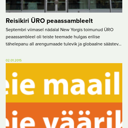
Reisikiri ÜRO peaassambleelt
Septembri viimasel nädalal New Yorgis toimunud ÜRO
peaassambleel oli teiste teemade hulgas erilise
tähelepanu all arengumaade tulevik ja globaalne säästev…
02.01.2015