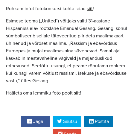
Rohkem infot fotokonkursi kohta leiad
siit
!
Esimese teema („United“) võitjaks valiti 31-aastane
Hispaanias elav rootslane Emanual Gesang. Gesangi sõnul
sümboliseerib seljale tätoveeritud piirideta maailmakaart
ühinenud ja võrdset maailma. „Rassism ja ebavõrdsus
Euroopas ja mujal maailmas aina süvenevad. Samal ajal
kasvab inimestevaheline vägivald ja majanduslikud
erinevused. Seetõttu usungi, et peame rõhutama rohkem
kui kunagi varem võitlust rassismi, isekuse ja ebavõrdsuse
vastu,“ ütles Gesang.
Hääleta oma lemmiku foto poolt
siit
!
Jaga
Säutsu
Postita