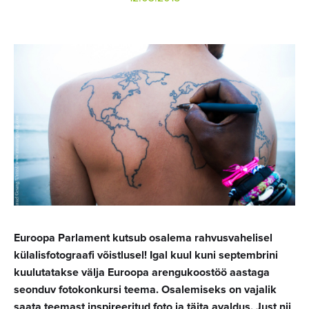
Euroopa Parlament kutsub osalema rahvusvahelisel
külalisfotograafi võistlusel! Igal kuul kuni septembrini
kuulutatakse välja Euroopa arengukoostöö aastaga
seonduv fotokonkursi teema. Osalemiseks on vajalik
saata teemast inspireeritud foto ja täita avaldus. Just nii