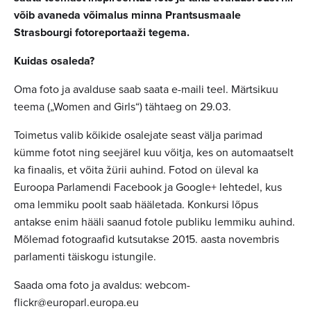
võib avaneda võimalus minna Prantsusmaale
Strasbourgi fotoreportaaži tegema.
Kuidas osaleda?
Oma foto ja avalduse saab saata e-maili teel. Märtsikuu
teema („Women and Girls“) tähtaeg on 29.03.
Toimetus valib kõikide osalejate seast välja parimad
kümme fotot ning seejärel kuu võitja, kes on automaatselt
ka finaalis, et võita žürii auhind. Fotod on üleval ka
Euroopa Parlamendi Facebook ja Google+ lehtedel, kus
oma lemmiku poolt saab hääletada. Konkursi lõpus
antakse enim hääli saanud fotole publiku lemmiku auhind.
Mõlemad fotograafid kutsutakse 2015. aasta novembris
parlamenti täiskogu istungile.
Saada oma foto ja avaldus: webcom-
flickr@europarl.europa.eu