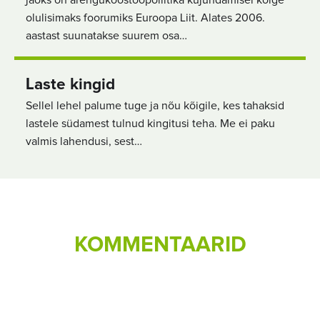
jaoks on arengukoostööpoliitika kujundamisel kõige
olulisimaks foorumiks Euroopa Liit. Alates 2006.
aastast suunatakse suurem osa…
Laste kingid
Sellel lehel palume tuge ja nõu kõigile, kes tahaksid
lastele südamest tulnud kingitusi teha. Me ei paku
valmis lahendusi, sest…
KOMMENTAARID