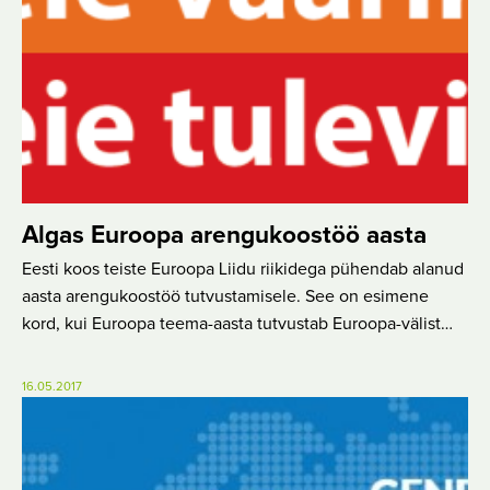
Algas Euroopa arengukoostöö aasta
Eesti koos teiste Euroopa Liidu riikidega pühendab alanud
aasta arengukoostöö tutvustamisele. See on esimene
kord, kui Euroopa teema-aasta tutvustab Euroopa-välist…
16.05.2017