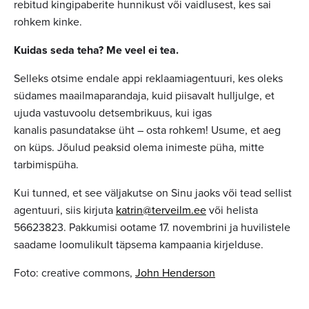
rebitud kingipaberite hunnikust või vaidlusest, kes sai
rohkem kinke.
Kuidas seda teha? Me veel ei tea.
Selleks otsime endale appi reklaamiagentuuri, kes oleks
südames maailmaparandaja, kuid piisavalt hulljulge, et
ujuda vastuvoolu detsembrikuus, kui igas
kanalis pasundatakse üht – osta rohkem! Usume, et aeg
on küps. Jõulud peaksid olema inimeste püha, mitte
tarbimispüha.
Kui tunned, et see väljakutse on Sinu jaoks või tead sellist
agentuuri, siis kirjuta
katrin@terveilm.ee
või helista
56623823. Pakkumisi ootame 17. novembrini ja huvilistele
saadame loomulikult täpsema kampaania kirjelduse.
Foto: creative commons,
John Henderson