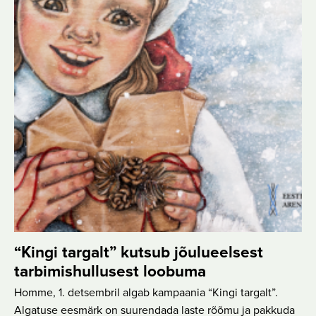
“Kingi targalt” kutsub jõulueelsest
tarbimishullusest loobuma
Homme, 1. detsembril algab kampaania “Kingi targalt”.
Algatuse eesmärk on suurendada laste rõõmu ja pakkuda