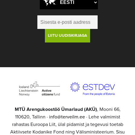
MTÜ Arengukoostöö Ümarlaud (AKÜ)
, Mooni 66,
110620, Tallinn ·
info@terveilm.ee
· Lehe valmimist
rahastas Euroopa Liit, ülal pidamist ja tegevusi toetab
Aktiivsete Kodanike Fond ning Välisministeerium. Sisu