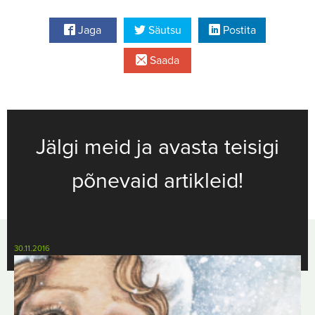
Jaga
Säutsu
Postita
Saada
Jälgi meid ja avasta teisigi
põnevaid artikleid!
30.11.2016