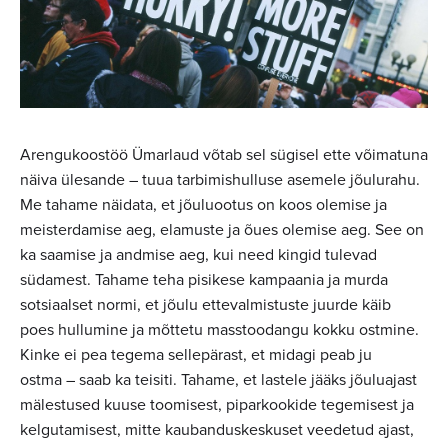
Arengukoostöö Ümarlaud võtab sel sügisel ette võimatuna
näiva ülesande – tuua tarbimishulluse asemele jõulurahu.
Me tahame näidata, et jõuluootus on koos olemise ja
meisterdamise aeg, elamuste ja õues olemise aeg. See on
ka saamise ja andmise aeg, kui need kingid tulevad
südamest. Tahame teha pisikese kampaania ja murda
sotsiaalset normi, et jõulu ettevalmistuste juurde käib
poes hullumine ja mõttetu masstoodangu kokku ostmine.
Kinke ei pea tegema sellepärast, et midagi peab ju
ostma – saab ka teisiti. Tahame, et lastele jääks jõuluajast
mälestused kuuse toomisest, piparkookide tegemisest ja
kelgutamisest, mitte kaubanduskeskuset veedetud ajast,