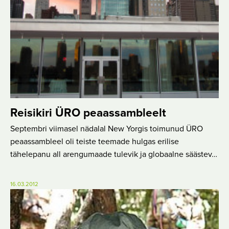
Reisikiri ÜRO peaassambleelt
Septembri viimasel nädalal New Yorgis toimunud ÜRO
peaassambleel oli teiste teemade hulgas erilise
tähelepanu all arengumaade tulevik ja globaalne säästev…
16.03.2012