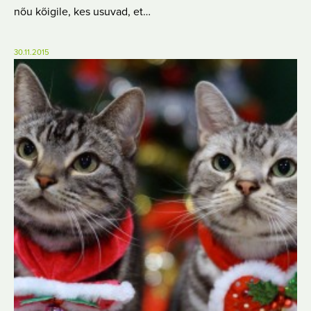
nõu kõigile, kes usuvad, et…
30.11.2015