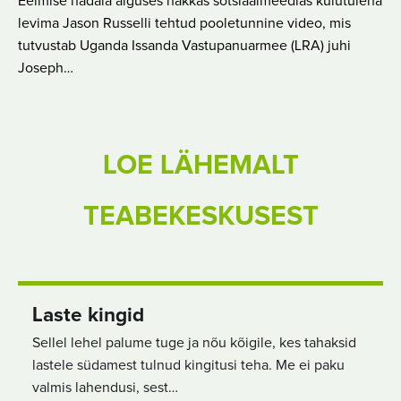
Eelmise nädala alguses hakkas sotsiaalmeedias kulutulena
levima Jason Russelli tehtud pooletunnine video, mis
tutvustab Uganda Issanda Vastupanuarmee (LRA) juhi
Joseph…
LOE LÄHEMALT
TEABEKESKUSEST
Laste kingid
Sellel lehel palume tuge ja nõu kõigile, kes tahaksid
lastele südamest tulnud kingitusi teha. Me ei paku
valmis lahendusi, sest…