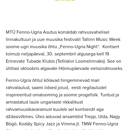
MTÜ Fenno-Ugria Asutus korraldab rahvusvahelisel
linnakultuuri ja uue muusika festivalil Tallinn Music Week
soome-ugri muusika õhtu „Fenno-Ugria Night“. Kontsert
toimub neljapäeval, 30. septembril algusega kell 19
Erinevate Tubade Klubis (Telliskivi Loomelinnaks). See on
ühtlasi oktoobris algavate Hõimupäevade eelsündmuseks.
Fenno-Ugria õhtul
kõlavad hingeminevad mari
rahvalaulud, saami iidsed joiud, eesti regilauludel
inspireeritud omalooming ja soome progefolk. Tuntud ja
armastatud laule ungarlaste rikkalikust
rahvamuusikavaramust kuuleb sel kontserdil aga
džässivõtmes. Üles astuvad ansamblid Trepp, Ulda, Nagy
Bögö, Kodály Spicy Jazz ja Vimma jt. TMW Fenno-Ugria