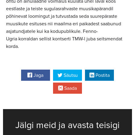
õhtu on ainulaadne võimalus kuulata ühel laval koos
eestlaste ja teiste sugulasrahvaste muusikapärandil
põhinevat loomingut ja tutvustada seda suurepäraste
muusikute esituses nii maailma eri paikadest saabunud
asjatundjatele kui ka kodupublikule. Fenno-
Ugria korraldan sellist kontserti TMW-l juba seitsmendat
korda.
Jaga
Säutsu
Postita
Saada
Jälgi meid ja avasta teisigi