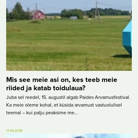
Mis see meie asi on, kes teeb meie
riided ja katab toidulaua?
Juba sel reedel, 15. augustil algab Paides Arvamusfestival.
Ka meie oleme kohal, et küsida arvamust vastuolulisel
teemal – kui palju peaksime me…
17.04.2018