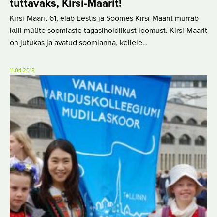
tuttavaks, Kirsi-Maarit!
Kirsi-Maarit 61, elab Eestis ja Soomes Kirsi-Maarit murrab
küll müüte soomlaste tagasihoidlikust loomust. Kirsi-Maarit
on jutukas ja avatud soomlanna, kellele…
11.04.2018