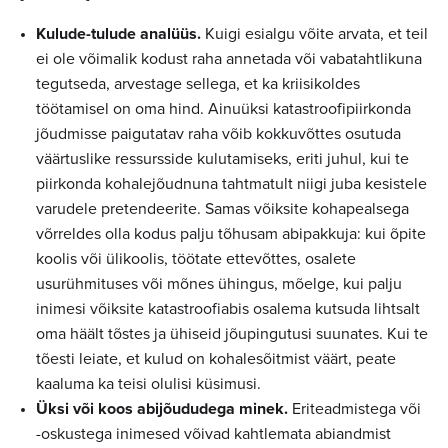
Kulude-tulude analüüs.
Kuigi esialgu võite arvata, et teil
ei ole võimalik kodust raha annetada või vabatahtlikuna
tegutseda, arvestage sellega, et ka kriisikoldes
töötamisel on oma hind. Ainuüksi katastroofipiirkonda
jõudmisse paigutatav raha võib kokkuvõttes osutuda
väärtuslike ressursside kulutamiseks, eriti juhul, kui te
piirkonda kohalejõudnuna tahtmatult niigi juba kesistele
varudele pretendeerite. Samas võiksite kohapealsega
võrreldes olla kodus palju tõhusam abipakkuja: kui õpite
koolis või ülikoolis, töötate ettevõttes, osalete
usurühmituses või mõnes ühingus, mõelge, kui palju
inimesi võiksite katastroofiabis osalema kutsuda lihtsalt
oma häält tõstes ja ühiseid jõupingutusi suunates. Kui te
tõesti leiate, et kulud on kohalesõitmist väärt, peate
kaaluma ka teisi olulisi küsimusi.
Üksi või koos abijõududega minek.
Eriteadmistega või
-oskustega inimesed võivad kahtlemata abiandmist