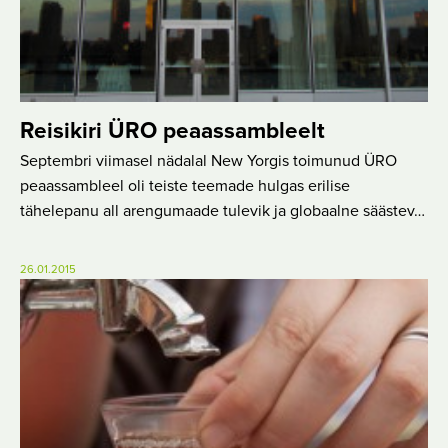
Reisikiri ÜRO peaassambleelt
Septembri viimasel nädalal New Yorgis toimunud ÜRO
peaassambleel oli teiste teemade hulgas erilise
tähelepanu all arengumaade tulevik ja globaalne säästev…
26.01.2015