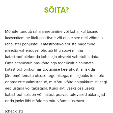
SÕITA?
Mõnele tundub raha annetamine või kohalikul tasandil
kaasaaitamine liialt passiivne või ei ole see neil võimalik
rahalistel põhjustel. Katastroofikoleduste nägemine
meedia vahendusel õhutab tihti soovi minna
katastroofipiirkonda kohale ja ohvreid vahetult aidata.
Oma aitamistuhinas võite aga tegelikult alahinnata
katastroofipiirkonnas töötamise keerukust ja riskida
järelemõtlematu otsuse tegemisega, mille jaoks te ei ole
ennast ette valmistanud, mistõttu võite abipakkumist isegi
aeglustada või takistada. Kuigi aktiivseks osaluseks
katastroofiabis on võimalusi, peavad tulevased abiandjad
enda jaoks läbi mõtlema mitu võtmeküsimust.
[checklist]