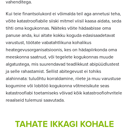
vahenditega.
Kui teie finantsolukord ei võimalda teil aga annetusi teha,
võite katastroofiabile siiski mitmel viisil kaasa aidata, seda
tihti oma kogukonnas. Näiteks võite hädaabisse oma
panuse anda, kui aitate kokku koguda edasisaadetavat
varustust, töötate vabatahtlikuna kohalikus
heategevusorganisatsioonis, kes on hädapiirkonda oma
meeskonna saatnud, või tegelete kogukonnas muude
algatustega, mis suurendavad teadlikkust abipüüdlustest
ja selle rahastamist. Sellist abitegevust ei tohiks
alahinnata: tuluõhtu korraldamine, riiete ja muu varustuse
kogumine või lobitöö kogukonna võtmeisikute seas
katastroofiabi toetamiseks võivad kõik katastroofiohvritele
reaalseid tulemusi saavutada.
TAHATE IKKAGI KOHALE