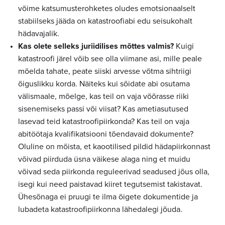
võime katsumusterohketes oludes emotsionaalselt
stabiilseks jääda on katastroofiabi edu seisukohalt
hädavajalik.
Kas olete selleks juriidilises mõttes valmis?
Kuigi
katastroofi järel võib see olla viimane asi, mille peale
mõelda tahate, peate siiski arvesse võtma sihtriigi
õiguslikku korda. Näiteks kui sõidate abi osutama
välismaale, mõelge, kas teil on vaja võõrasse riiki
sisenemiseks passi või viisat? Kas ametiasutused
lasevad teid katastroofipiirkonda? Kas teil on vaja
abitöötaja kvalifikatsiooni tõendavaid dokumente?
Oluline on mõista, et kaootilised pildid hädapiirkonnast
võivad piirduda üsna väikese alaga ning et muidu
võivad seda piirkonda reguleerivad seadused jõus olla,
isegi kui need paistavad kiiret tegutsemist takistavat.
Ühesõnaga ei pruugi te ilma õigete dokumentide ja
lubadeta katastroofipiirkonna lähedalegi jõuda.