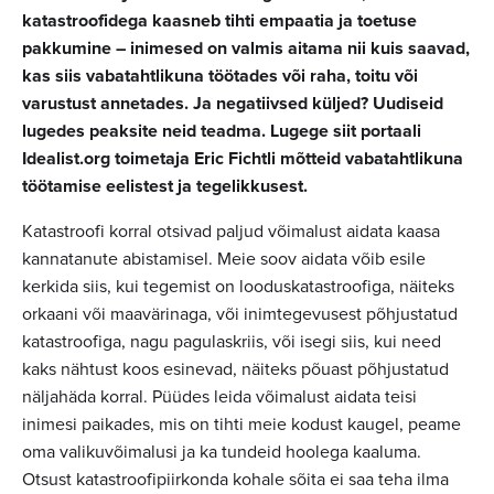
katastroofidega kaasneb tihti empaatia ja toetuse
pakkumine – inimesed on valmis aitama nii kuis saavad,
kas siis vabatahtlikuna töötades või raha, toitu või
varustust annetades. Ja negatiivsed küljed? Uudiseid
lugedes peaksite neid teadma. Lugege siit portaali
Idealist.org toimetaja Eric Fichtli mõtteid vabatahtlikuna
töötamise eelistest ja tegelikkusest.
Katastroofi korral otsivad paljud võimalust aidata kaasa
kannatanute abistamisel. Meie soov aidata võib esile
kerkida siis, kui tegemist on looduskatastroofiga, näiteks
orkaani või maavärinaga, või inimtegevusest põhjustatud
katastroofiga, nagu pagulaskriis, või isegi siis, kui need
kaks nähtust koos esinevad, näiteks põuast põhjustatud
näljahäda korral. Püüdes leida võimalust aidata teisi
inimesi paikades, mis on tihti meie kodust kaugel, peame
oma valikuvõimalusi ja ka tundeid hoolega kaaluma.
Otsust katastroofipiirkonda kohale sõita ei saa teha ilma