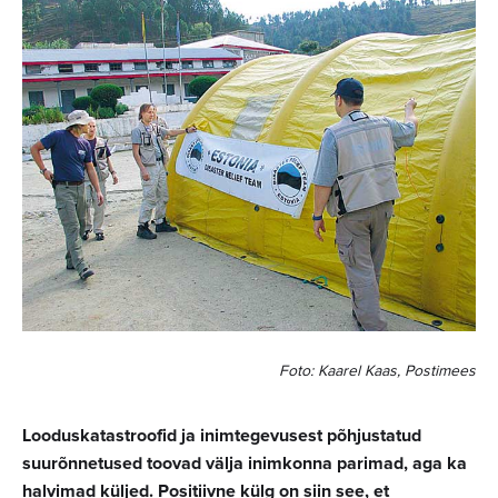
Foto: Kaarel Kaas, Postimees
Looduskatastroofid ja inimtegevusest põhjustatud
suurõnnetused toovad välja inimkonna parimad, aga ka
halvimad küljed. Positiivne külg on siin see, et