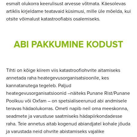
esmalt olukorra keerulisust arvesse võtmata. Käesolevas
artiklis kirjeldame teatavaid küsimusi, mille üle mõelda, kui
otsite võimalust katastroofiabis osalemiseks.
ABI PAKKUMINE KODUST
Tihti on kõige kiirem viis katastroofiohvrite aitamiseks
annetada raha heategevusorganisatsioonile, kes
kannatanutega tegeleb. Paljud
heategevusorganisatsioonid –näiteks Punane Rist/Punane
Poolkuu või Oxfam – on spetsialiseerunud abi andmisele
teravas hädaolukorras. Ometi napib neil oma meeskonna,
seadmete ja varustuse saatmiseks hädapiirkondadesse
raha. Teie annetus aitab kogenud abiandjatel kohale jõuda
ja varustada neid ohvrite abistamiseks vajalike