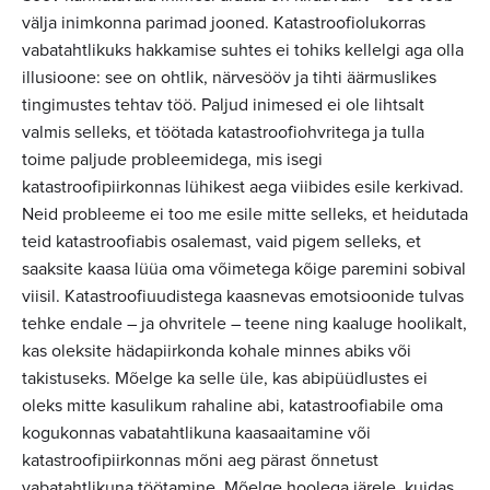
välja inimkonna parimad jooned. Katastroofiolukorras
vabatahtlikuks hakkamise suhtes ei tohiks kellelgi aga olla
illusioone: see on ohtlik, närvesööv ja tihti äärmuslikes
tingimustes tehtav töö. Paljud inimesed ei ole lihtsalt
valmis selleks, et töötada katastroofiohvritega ja tulla
toime paljude probleemidega, mis isegi
katastroofipiirkonnas lühikest aega viibides esile kerkivad.
Neid probleeme ei too me esile mitte selleks, et heidutada
teid katastroofiabis osalemast, vaid pigem selleks, et
saaksite kaasa lüüa oma võimetega kõige paremini sobival
viisil. Katastroofiuudistega kaasnevas emotsioonide tulvas
tehke endale – ja ohvritele – teene ning kaaluge hoolikalt,
kas oleksite hädapiirkonda kohale minnes abiks või
takistuseks. Mõelge ka selle üle, kas abipüüdlustes ei
oleks mitte kasulikum rahaline abi, katastroofiabile oma
kogukonnas vabatahtlikuna kaasaaitamine või
katastroofipiirkonnas mõni aeg pärast õnnetust
vabatahtlikuna töötamine. Mõelge hoolega järele, kuidas