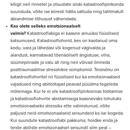
kõigil neil rinnetel ja otsustate siiski katastroofipiirkonda
suunduda, võite ise kiiresti hätta sattuda ning tahtmatult
abiandmise tõhusust vähendada.
Kas olete selleks emotsionaalselt
valmis?
Katastroofiabiga ei kaasne ainuüksi füüsilised
katsumused. Katastroofiohvrid, kes on kaotanud oma
kodu, vara ja lähedasi või kogenud vägivalda ja
alandust, kannatavad tõenäoliselt ängistuse, viha,
süümepiinade ja valu all ning neil võivad ilmneda
posttraumaatilise stresshäire sümptomid. Teisisõnu on
katastroofiohvritel nii füüsilised kui ka emotsionaalsed
vajadused ning abitöötajad peavad püüdma tegeleda
mõlemaga. Kui te ei ole katastroofipiirkonnas töötamise
ja katastroofiohvrite abistamisega kaasnevaks tohutuks
emotsionaalseks stressiks ette valmistunud, võite
paljusid neid emotsionaalseid seisundeid ka ise kogeda.
Kui suundute katastroofiabi pakkuma, hoidke enda ja
teiste abiliste emotsionaalsel seisundil silm peal –