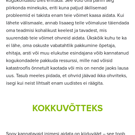
kogukondasid üles ehitada. See võib olla parim aeg
piirkonda minekuks, eriti kuna paljud äkilisemad
probleemid ei takista enam teie võimet kaasa aidata. Kui
lähete välismaale, annab lisaaeg teile võimaluse täiendada
oma teadmisi kohalikust keelest ja tavadest, mis
suurendab teie võimet ohvreid aidata. Ükskõik kuhu te ka
ei lähe, oma oskuste vabatahtlik pakkumine õpetaja,
ehitaja, arsti või muu elukutse esindajana võib kannatanud
kogukondadele pakkuda ressurssi, mille nad võisid
katastroofis õnnetult kaotada või mis on nende jaoks lausa
uus. Tasub meeles pidada, et ohvrid jäävad ikka ohvriteks,
isegi kui neist lihtsalt enam uudistes ei räägita.
KOKKUVÕTTEKS
Soov kannatavaid inimesi aidata on kiiduväärt – see toob