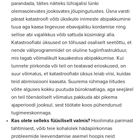
parandada, täites näiteks lühiajalisi lünki
olemasolevates jooksvates jõupingutustes. Üsna varsti
pärast katastroofi võib üksikute inimeste abipakkumine
tuua aga kaasa tegevuse ebavajaliku kordamise ning
sellise abi vajalikkus võib sattuda küsimärgi alla.
Katastroofiabi üksused on tõhusad osaliselt seetõttu, et
nende väliprogrammidel on oluline tugiinfrastruktuur,
mis tagab võimalikult kauakestva abipakkumise. Kui
tunnete piirkonda või teil on teatavad erioskused, on
suur võimalus, et katastroofiabi üksus leiab viisi, kuidas
teid abimissiooni kaasata. Suurema rühmaga liitudes
võite alguses kokku puutuda bürokraatiaga, aga seejärel
on teil tõenäoliselt võimalus pakkuda abi pikema
ajaperioodi jooksul, sest töötate koos pühendunud
tugimeeskonnaga.
Kas olete selleks füüsiliselt valmis?
Hoolimata parimast
tahtmisest, võib teie kohalolek hädapiirkonnas
probleemide leevendamise asemel hoopis neid