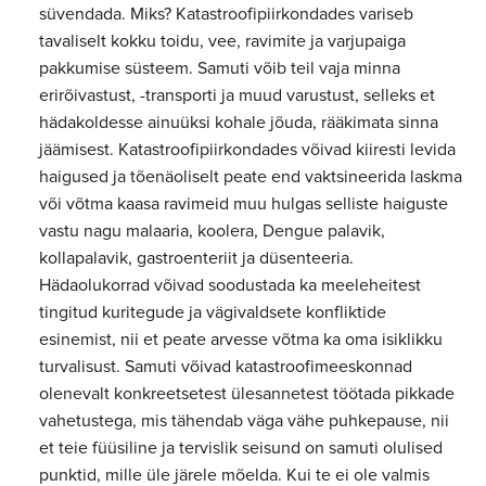
süvendada. Miks? Katastroofipiirkondades variseb
tavaliselt kokku toidu, vee, ravimite ja varjupaiga
pakkumise süsteem. Samuti võib teil vaja minna
erirõivastust, -transporti ja muud varustust, selleks et
hädakoldesse ainuüksi kohale jõuda, rääkimata sinna
jäämisest. Katastroofipiirkondades võivad kiiresti levida
haigused ja tõenäoliselt peate end vaktsineerida laskma
või võtma kaasa ravimeid muu hulgas selliste haiguste
vastu nagu malaaria, koolera, Dengue palavik,
kollapalavik, gastroenteriit ja düsenteeria.
Hädaolukorrad võivad soodustada ka meeleheitest
tingitud kuritegude ja vägivaldsete konfliktide
esinemist, nii et peate arvesse võtma ka oma isiklikku
turvalisust. Samuti võivad katastroofimeeskonnad
olenevalt konkreetsetest ülesannetest töötada pikkade
vahetustega, mis tähendab väga vähe puhkepause, nii
et teie füüsiline ja tervislik seisund on samuti olulised
punktid, mille üle järele mõelda. Kui te ei ole valmis