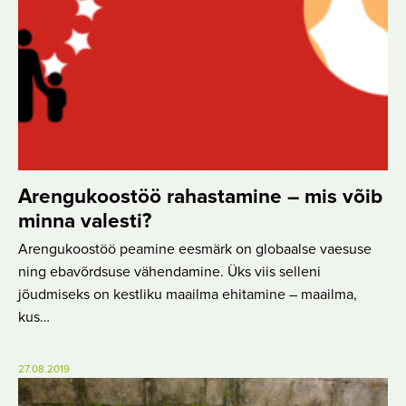
Arengukoostöö rahastamine – mis võib
minna valesti?
Arengukoostöö peamine eesmärk on globaalse vaesuse
ning ebavõrdsuse vähendamine. Üks viis selleni
jõudmiseks on kestliku maailma ehitamine – maailma,
kus…
27.08.2019