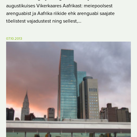
augustikuises Vikerkaares Aafrikast: meiepoolsest
arenguabist ja Aafrika riikide ehk arenguabi saajate
tõelistest vajadustest ning sellest,…
07.10.2013