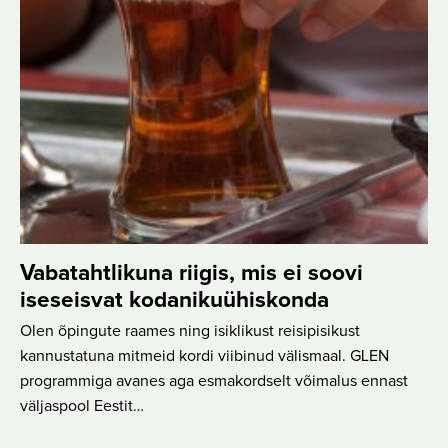
Vabatahtlikuna riigis, mis ei soovi
iseseisvat kodanikuühiskonda
Olen õpingute raames ning isiklikust reisipisikust
kannustatuna mitmeid kordi viibinud välismaal. GLEN
programmiga avanes aga esmakordselt võimalus ennast
väljaspool Eestit…