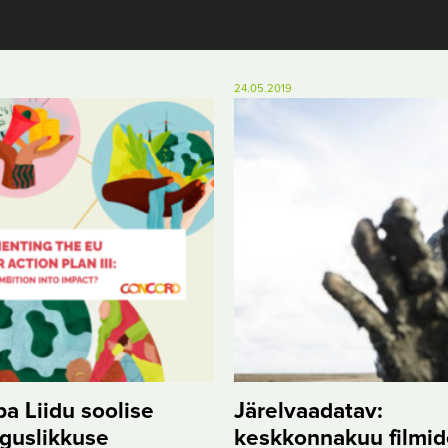
24.05.2019
a Liidu soolise
Järelvaadatav:
guslikkuse
keskkonnakuu filmid