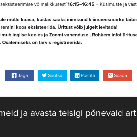
seksisteerimise võimalikkusest”
16:15–16:45
– Küsimuste ja vast
 tule mõtle kaasa, kuidas saaks inimkond kliimaeesmärke täit
emini koos eksisteerida. Üritust võib julgelt levitada!
imub inglise keeles ja Zoomi vahendusel. Rohkem infot ürituse
. Osalemiseks on tarvis registreerida.
Jaga
Säutsu
Postita
Saada
meid ja avasta teisigi põnevaid art