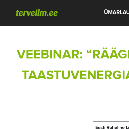
ÜMARLA
VEEBINAR: “RÄÄG
TAASTUVENERGIA
Eesti Roheline 