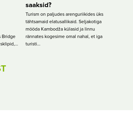
saaksid?
Turism on paljudes arenguriikides üks
tähtsamaid elatusallikaid. Seljakotiga
mööda Kambodža külasid ja linnu
 Bridge
rännates kogesime omal nahal, et iga
sklipid,…
turisti…
ST