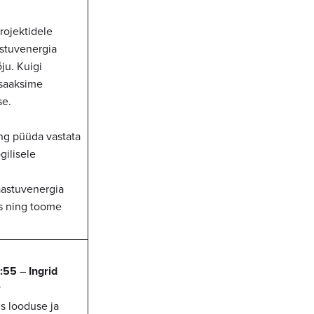
rojektidele
astuvenergia
ju. Kuigi
 saaksime
se.
ng püüda vastata
gilisele
aastuvenergia
s ning toome
:55
–
Ingrid
v
us looduse ja