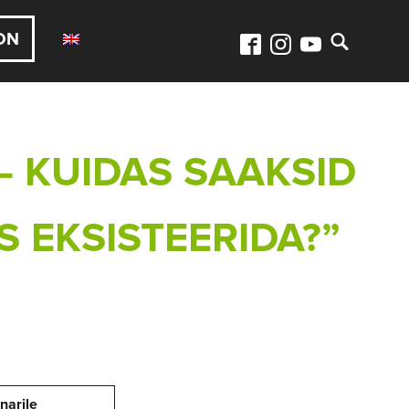
ON
– KUIDAS SAAKSID
 EKSISTEERIDA?”
narile