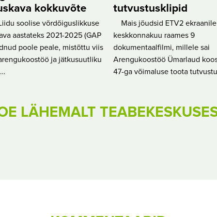
uskava kokkuvõte
tutvustusklipid
iidu soolise võrdõiguslikkuse
Mais jõudsid ETV2 ekraanile
ava aastateks 2021-2025 (GAP
keskkonnakuu raames 9
õudnud poole peale, mistõttu viis
dokumentaalfilmi, millele sai
rengukoostöö ja jätkusuutliku
Arengukoostöö Ümarlaud koos
a…
47-ga võimaluse toota tutvustu
OE LÄHEMALT TEABEKESKUSE