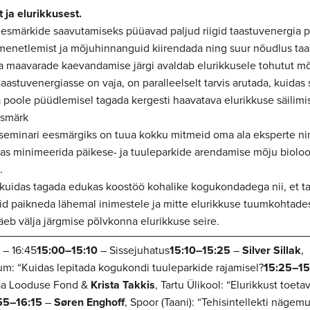
 ja elurikkusest.
esmärkide saavutamiseks püüavad paljud riigid taastuvenergia p
menetlemist ja mõjuhinnanguid kiirendada ning suur nõudlus ta
a maavarade kaevandamise järgi avaldab elurikkusele tohutut mõ
aastuvenergiasse on vaja, on paralleelselt tarvis arutada, kuidas
poole püüdlemisel tagada kergesti haavatava elurikkuse säilimi
esmärk
seminari eesmärgiks on tuua kokku mitmeid oma ala eksperte ni
as minimeerida päikese- ja tuuleparkide arendamise mõju bioloo
.
 kuidas tagada edukas koostöö kohalike kogukondadega nii, et t
id paikneda lähemal inimestele ja mitte elurikkuse tuumkohtade
näeb välja järgmise põlvkonna elurikkuse seire.
 – 16:45
15:00–15:10
– Sissejuhatus
15:10–15:25
–
Silver Sillak
,
um: “Kuidas lepitada kogukondi tuuleparkide rajamisel?
15:25–15
aa Looduse Fond &
Krista Takkis
, Tartu Ülikool: “Elurikkust toeta
55–16:15
–
Søren Enghoff
, Spoor (Taani): “Tehisintellekti nägem