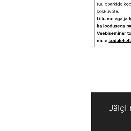
tuuleparkide koo
kokkuvõte.
Liitu meiega ja
ka loodusega par
Veebiseminar to
meie
kodulehelt
Jälgi 