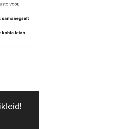
uste voor,
es samaaegselt
 kohta leiab
ikleid!