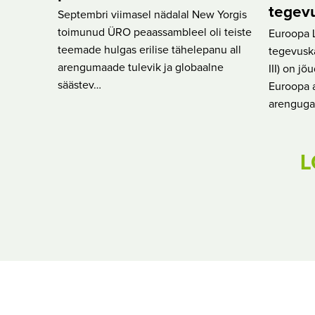
tegev
Septembri viimasel nädalal New Yorgis
toimunud ÜRO peaassambleel oli teiste
Euroopa L
teemade hulgas erilise tähelepanu all
tegevusk
arengumaade tulevik ja globaalne
III) on j
säästev…
Euroopa a
arengug
L