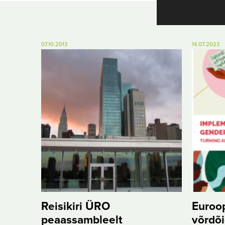
07.10.2013
14.07.2023
Euroop
Reisikiri ÜRO
võrdõi
peaassambleelt