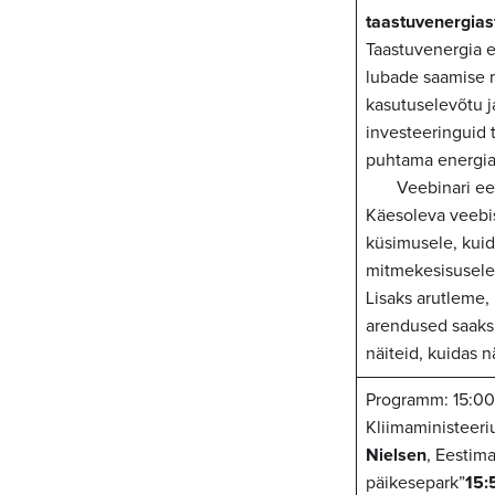
taastuvenergiast
Taastuvenergia e
lubade saamise 
kasutuselevõtu j
investeeringuid t
puhtama energia 
Veebinari e
Käesoleva veebi
küsimusele, kuid
mitmekesisusele
Lisaks arutleme,
arendused saaks
näiteid, kuidas 
Programm: 15:00
Kliimaministeeri
Nielsen
, Eestim
päikesepark”
15: