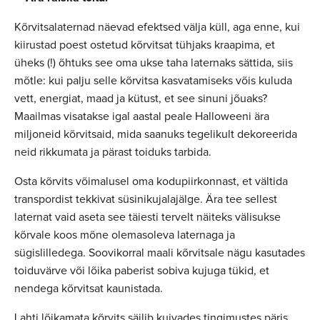
Kõrvitsalaternad näevad efektsed välja küll, aga enne, kui
kiirustad poest ostetud kõrvitsat tühjaks kraapima, et
üheks (!) õhtuks see oma ukse taha laternaks sättida, siis
mõtle: kui palju selle kõrvitsa kasvatamiseks võis kuluda
vett, energiat, maad ja kütust, et see sinuni jõuaks?
Maailmas visatakse igal aastal peale Halloweeni ära
miljoneid kõrvitsaid, mida saanuks tegelikult dekoreerida
neid rikkumata ja pärast toiduks tarbida.
Osta kõrvits võimalusel oma kodupiirkonnast, et vältida
transpordist tekkivat süsinikujalajälge. Ära tee sellest
laternat vaid aseta see täiesti tervelt näiteks välisukse
kõrvale koos mõne olemasoleva laternaga ja
sügislilledega. Soovikorral maali kõrvitsale nägu kasutades
toiduvärve või lõika paberist sobiva kujuga tükid, et
nendega kõrvitsat kaunistada.
Lahti lõikamata kõrvits säilib kuivades tingimustes päris