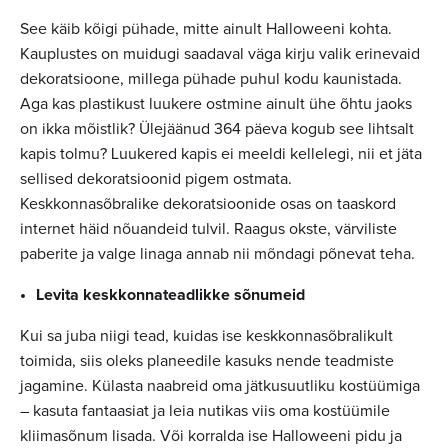
See käib kõigi pühade, mitte ainult Halloweeni kohta.
Kauplustes on muidugi saadaval väga kirju valik erinevaid
dekoratsioone, millega pühade puhul kodu kaunistada.
Aga kas plastikust luukere ostmine ainult ühe õhtu jaoks
on ikka mõistlik? Ülejäänud 364 päeva kogub see lihtsalt
kapis tolmu? Luukered kapis ei meeldi kellelegi, nii et jäta
sellised dekoratsioonid pigem ostmata.
Keskkonnasõbralike dekoratsioonide osas on taaskord
internet häid nõuandeid tulvil. Raagus okste, värviliste
paberite ja valge linaga annab nii mõndagi põnevat teha.
Levita keskkonnateadlikke sõnumeid
Kui sa juba niigi tead, kuidas ise keskkonnasõbralikult
toimida, siis oleks planeedile kasuks nende teadmiste
jagamine. Külasta naabreid oma jätkusuutliku kostüümiga
– kasuta fantaasiat ja leia nutikas viis oma kostüümile
kliimasõnum lisada. Või korralda ise Halloweeni pidu ja