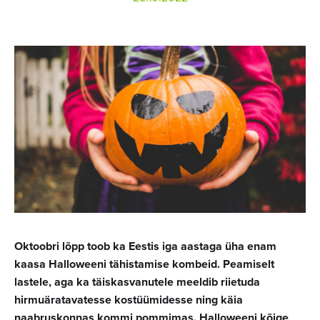
Oktoobri lõpp toob ka Eestis iga aastaga üha enam
kaasa Halloweeni tähistamise kombeid. Peamiselt
lastele, aga ka täiskasvanutele meeldib riietuda
hirmuäratavatesse kostüümidesse ning käia
naabruskonnas kommi pommimas. Halloweeni kõige