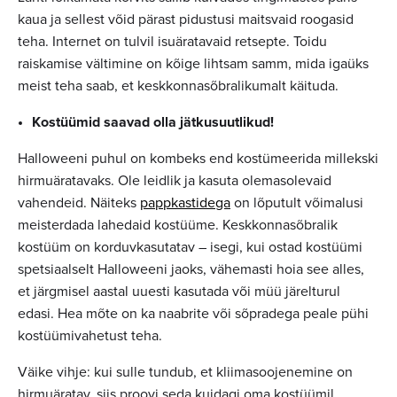
kaua ja sellest võid pärast pidustusi maitsvaid roogasid
teha. Internet on tulvil isuäratavaid retsepte. Toidu
raiskamise vältimine on kõige lihtsam samm, mida igaüks
meist teha saab, et keskkonnasõbralikumalt käituda.
Kostüümid saavad olla jätkusuutlikud!
Halloweeni puhul on kombeks end kostümeerida millekski
hirmuäratavaks. Ole leidlik ja kasuta olemasolevaid
vahendeid. Näiteks
pappkastidega
on lõputult võimalusi
meisterdada lahedaid kostüüme. Keskkonnasõbralik
kostüüm on korduvkasutatav – isegi, kui ostad kostüümi
spetsiaalselt Halloweeni jaoks, vähemasti hoia see alles,
et järgmisel aastal uuesti kasutada või müü järelturul
edasi. Hea mõte on ka naabrite või sõpradega peale pühi
kostüümivahetust teha.
Väike vihje: kui sulle tundub, et kliimasoojenemine on
hirmuäratav, siis proovi seda kuidagi oma kostüümil