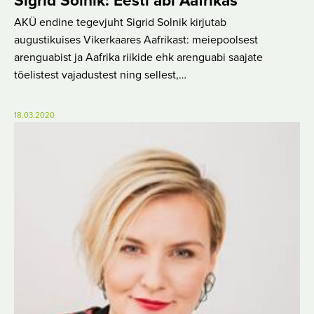
Sigrid Solnik: Eesti abi Aafrikas
AKÜ endine tegevjuht Sigrid Solnik kirjutab
augustikuises Vikerkaares Aafrikast: meiepoolsest
arenguabist ja Aafrika riikide ehk arenguabi saajate
tõelistest vajadustest ning sellest,…
18.03.2020