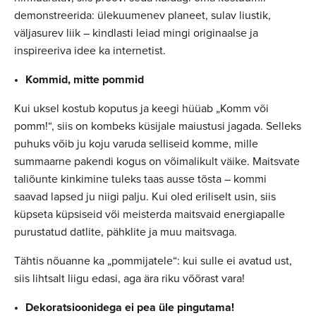
demonstreerida: ülekuumenev planeet, sulav liustik,
väljasurev liik – kindlasti leiad mingi originaalse ja
inspireeriva idee ka internetist.
Kommid, mitte pommid
Kui uksel kostub koputus ja keegi hüüab „Komm või
pomm!“, siis on kombeks küsijale maiustusi jagada. Selleks
puhuks võib ju koju varuda selliseid komme, mille
summaarne pakendi kogus on võimalikult väike. Maitsvate
taliõunte kinkimine tuleks taas ausse tõsta – kommi
saavad lapsed ju niigi palju. Kui oled eriliselt usin, siis
küpseta küpsiseid või meisterda maitsvaid energiapalle
purustatud datlite, pähklite ja muu maitsvaga.
Tähtis nõuanne ka „pommijatele“: kui sulle ei avatud ust,
siis lihtsalt liigu edasi, aga ära riku võõrast vara!
Dekoratsioonidega ei pea üle pingutama!