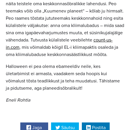
näita teistele oma keskkonnasõbralikke lahendusi. Peo
teemaks võib olla „Kuumenev planeet“ – kõlab ju hirmsalt.
Peo raames tõstata jututeemaks keskkonnahoid ning esita
külalistele väljakutse: anna oma kliimalubadus – mida saad
sina oma igapäevaharjumustes muuta, et süsinikujalajälge
vähendada. Tutvusta külalistele veebilehte
count-us-
in.com
, mis võimaldab kõigil EL-i kliimapaktis osaleda ja
oma kliimalubaduse keskkonnasäästlikkust mõõta.
Halloween ei pea olema ebameeldiv neile, kes
ületarbimist ei armasta, vaadakem seda hoopis kui
võimalust tõsta teadlikkust ja teha muudatusi. Tähistame
ja pidutseme, aga planeedisõbralikult!
Eneli Rohtla
Jaga
Säutsu
Postita