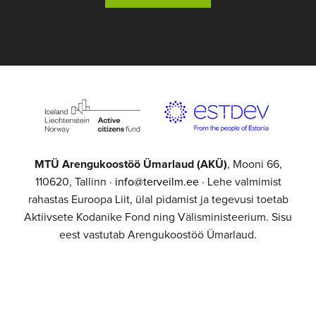
MTÜ Arengukoostöö Ümarlaud (AKÜ)
, Mooni 66,
110620, Tallinn ·
info@terveilm.ee
· Lehe valmimist
rahastas Euroopa Liit, ülal pidamist ja tegevusi toetab
Aktiivsete Kodanike Fond ning Välisministeerium. Sisu
eest vastutab Arengukoostöö Ümarlaud.