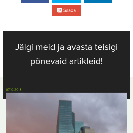
Saada
Jälgi meid ja avasta teisigi
põnevaid artikleid!
07.10.2013