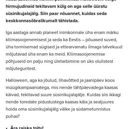
hirmujudinaid tekitavam külg on aga selle üüratu
süsinikujalajälg. Siin paar nõuannet, kuidas seda
keskkonnasõbralikumalt tähistada.
Iga aastaga annab planeet inimkonnale üha enam märku
kliimasoojenemisest ja seda ka Eestis – põuased suved,
üha tormisemad sügised ja ettearvamatu ilmaga talvekuud
mõjutavad üha enam ka meid. Kliimasoojenemise
põhjuseid on palju ning ületarbimine on üks olulistest
mõjuteguritest.
Halloween, aga ka jõulud, lihavõtted ja jaanipäev koos
müügikampaaniatega, mis nende tähtpäevadega kaasas
käivad, tekitavad suure süsinikujalajälje. Kuidas siis ikkagi
nende toredate pidustustega kaasas käia ja sealjuures
hoida oma süsinikujalajälg väike ja südametunnistus
puhas?
Ära raiska toitu!