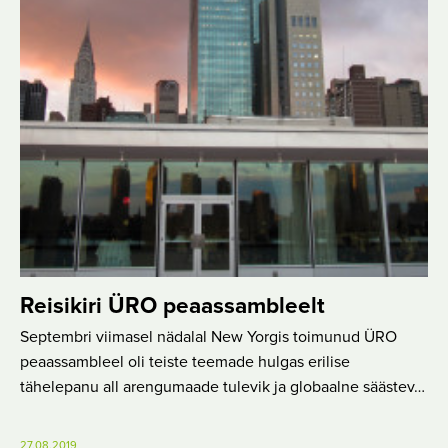
Reisikiri ÜRO peaassambleelt
Septembri viimasel nädalal New Yorgis toimunud ÜRO
peaassambleel oli teiste teemade hulgas erilise
tähelepanu all arengumaade tulevik ja globaalne säästev…
27.08.2019