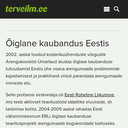
Õiglane kaubandus Eestis
2002. aastal loodud kodanikuühenduste võrgustik
Arengukoostöö Ümarlaud alustas õiglase kaubanduse
tutvustamist Eestis ühe osana arengumaade probleemide
kajastamisest ja praktilisest viisist parandada arengumaade
inimeste elu.
Selle protsessi eestvedaja oli
Eesti Roheline Liikumine
,
mis teeb aktiivset teavitustööd säästlike eluviiside, sh
tarbimise kohta. 2004-2005 aastal rahastas Eesti
välisministeerium ERLi õiglase kaubanduse
teavitusprojekti arengumaade kogukondade toetuseks.