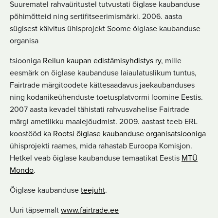
Suurematel rahvaüritustel tutvustati õiglase kaubanduse
põhimõtteid ning sertifitseerimismärki. 2006. aasta
sügisest käivitus ühisprojekt Soome õiglase kaubanduse
organisa
tsiooniga
Reilun kaupan edistämisyhdistys ry
, mille
eesmärk on õiglase kaubanduse laiaulatuslikum tuntus,
Fairtrade märgitoodete kättesaadavus jaekaubanduses
ning kodanikeühenduste toetusplatvormi loomine Eestis.
2007 aasta kevadel tähistati rahvusvahelise Fairtrade
märgi ametlikku maalejõudmist. 2009. aastast teeb ERL
koostööd ka
Rootsi õiglase kaubanduse organisatsiooniga
ühisprojekti raames, mida rahastab Euroopa Komisjon.
Hetkel veab õiglase kaubanduse temaatikat Eestis
MTÜ
Mondo
.
Õiglase kaubanduse
teejuht
.
Uuri täpsemalt
www.fairtrade.ee