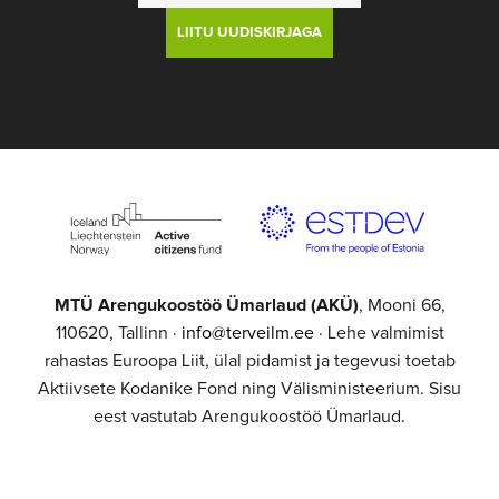
MTÜ Arengukoostöö Ümarlaud (AKÜ)
, Mooni 66,
110620, Tallinn ·
info@terveilm.ee
· Lehe valmimist
rahastas Euroopa Liit, ülal pidamist ja tegevusi toetab
Aktiivsete Kodanike Fond ning Välisministeerium. Sisu
eest vastutab Arengukoostöö Ümarlaud.