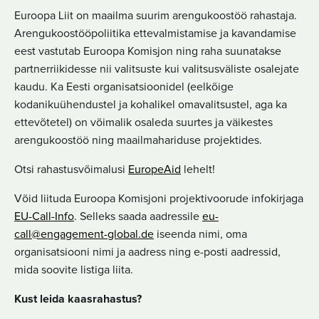
Euroopa Liit on maailma suurim arengukoostöö rahastaja.
Arengukoostööpoliitika ettevalmistamise ja kavandamise
eest vastutab Euroopa Komisjon ning raha suunatakse
partnerriikidesse nii valitsuste kui valitsusväliste osalejate
kaudu. Ka Eesti organisatsioonidel (eelkõige
kodanikuühendustel ja kohalikel omavalitsustel, aga ka
ettevõtetel) on võimalik osaleda suurtes ja väikestes
arengukoostöö ning maailmahariduse projektides.
Otsi rahastusvõimalusi
EuropeAid
lehelt!
Võid liituda Euroopa Komisjoni projektivoorude infokirjaga
EU-Call-Info
. Selleks saada aadressile
eu-
call@engagement-global.de
iseenda nimi, oma
organisatsiooni nimi ja aadress ning e-posti aadressid,
mida soovite listiga liita.
Kust leida kaasrahastus?