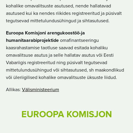
kohalike omavalitsuste asutused, nende hallatavad
asutused kui ka nendes riikides registreeritud ja püsivalt
tegutsevad mittetulundusühingud ja sihtasutused.
Euroopa Komisjoni arengukoostöö-ja
humanitaarabiprojektide
omafinantseeringu
kaasrahastamise taotluse saavad esitada kohaliku
omavalitsuse asutus ja selle hallatav asutus või Eesti
Vabariigis registreeritud ning püsivalt tegutsevad
mittetulundusühingud või sihtasutused, sh maakondlikud
või üleriigilised kohalike omavalitsuste üksuste liidud.
Allikas:
Välisministeerium
EUROOPA KOMISJON