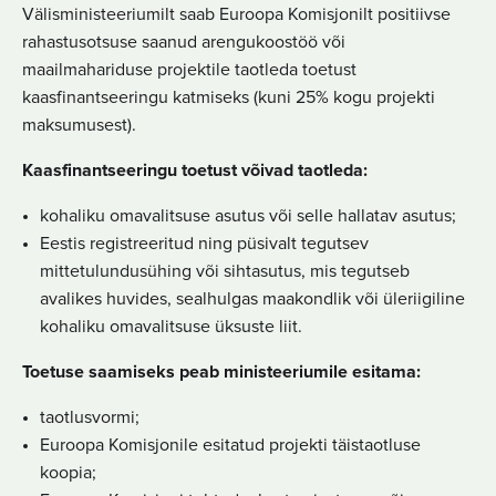
Välisministeeriumilt saab Euroopa Komisjonilt positiivse
rahastusotsuse saanud arengukoostöö või
maailmahariduse projektile taotleda toetust
kaasfinantseeringu katmiseks (kuni 25% kogu projekti
maksumusest).
Kaasfinantseeringu toetust võivad taotleda:
kohaliku omavalitsuse asutus või selle hallatav asutus;
Eestis registreeritud ning püsivalt tegutsev
mittetulundusühing või sihtasutus, mis tegutseb
avalikes huvides, sealhulgas maakondlik või üleriigiline
kohaliku omavalitsuse üksuste liit.
Toetuse saamiseks peab ministeeriumile esitama:
taotlusvormi;
Euroopa Komisjonile esitatud projekti täistaotluse
koopia;