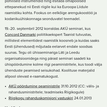
põhilised instrumendid ning esitada omapoolsed
ettepanekud nii Eesti riigile kui ka Euroopa Liidule
raamistiku kohta. Fookus on eelkõige arengukoostöö ja
kodanikuühiskonnaga seonduvatel teemadel.
19.-20. septembril 2012 korraldas AKÜ seminari, kus
Concord Danmarki
poliitikaekspert Taanist tutvustas,
millistest elementidest raamistik koosneb ja kuidas saaks
Eesti (ühendused) mõjutada eelarvet endale soodsas
suunas. Tegu oli ühisseminariga Läti ja Leedu
organisatsioonidega ning pärast seminari saadeti ka
ühispöördumine kolme riigi peaministritele, kus toodi välja
ühenduste peamised seisukohad. Koolituse materjalid
allpool olevast e-raamatukogust.
AKÜ pöördumine peaministrile
31.10.2012 (CC: välis- ja
rahandusministritele; teadmiseks Riigikogule)
Riigikogu rahanduskomisjoni vastuskiri
24.01.2013