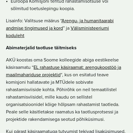
Euroopa Komisjoni tehtud rahastamisotsuse või
sõlmitud toetuslepingu koopia.
Lisainfo: Valitsuse määrus “
Arengu- ja humanitaarabi
andmise tingimused ja kord
” ja
Välisministeeriumi
koduleht
Abimaterjalid taotluse täitmiseks
AKÜ koostas oma Soome kolleegide abiga eestikeelse
käsiraamatu “
EL rahastuse käsiraamat: arengukoostöö ja
maailmahariduse projektid
“, kus on esitatud teave
komisjoni hallatavate ja MTÜdele sobivate
rahastamisviiside kohta. Põhirõhk on neil temaatilistel
rahastamisviisidel, mille kaudu on sellistel
organisatsioonidel kõige hõlpsam rahastamist taotleda.
Peale selle käsitletakse raamatus ka taotlusprotsessi ja
projektide rakendamisega seotud põhiküsimusi.
Kui pärast käsiraamatuga tutvumist tekivad lisaküsimused,