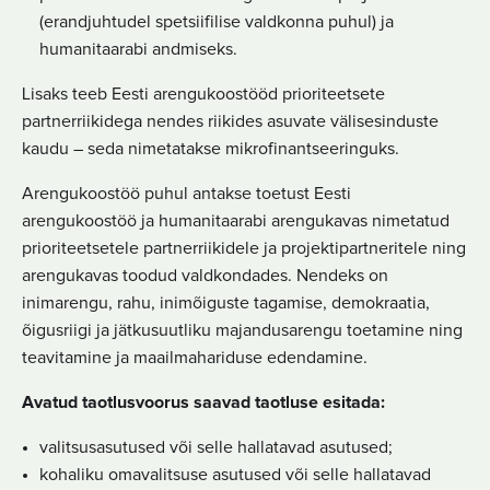
(erandjuhtudel spetsiifilise valdkonna puhul) ja
humanitaarabi andmiseks.
Lisaks teeb Eesti arengukoostööd prioriteetsete
partnerriikidega nendes riikides asuvate välisesinduste
kaudu – seda nimetatakse mikrofinantseeringuks.
Arengukoostöö puhul antakse toetust Eesti
arengukoostöö ja humanitaarabi arengukavas nimetatud
prioriteetsetele partnerriikidele ja projektipartneritele ning
arengukavas toodud valdkondades. Nendeks on
inimarengu, rahu, inimõiguste tagamise, demokraatia,
õigusriigi ja jätkusuutliku majandusarengu toetamine ning
teavitamine ja maailmahariduse edendamine.
Avatud taotlusvoorus saavad taotluse esitada:
valitsusasutused või selle hallatavad asutused;
kohaliku omavalitsuse asutused või selle hallatavad