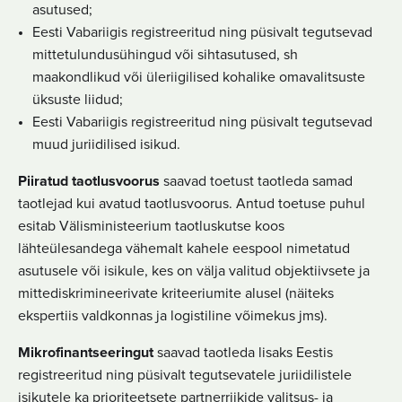
asutused;
Eesti Vabariigis registreeritud ning püsivalt tegutsevad
mittetulundusühingud või sihtasutused, sh
maakondlikud või üleriigilised kohalike omavalitsuste
üksuste liidud;
Eesti Vabariigis registreeritud ning püsivalt tegutsevad
muud juriidilised isikud.
Piiratud taotlusvoorus
saavad toetust taotleda samad
taotlejad kui avatud taotlusvoorus. Antud toetuse puhul
esitab Välisministeerium taotluskutse koos
lähteülesandega vähemalt kahele eespool nimetatud
asutusele või isikule, kes on välja valitud objektiivsete ja
mittediskrimineerivate kriteeriumite alusel (näiteks
ekspertiis valdkonnas ja logistiline võimekus jms).
Mikrofinantseeringut
saavad taotleda lisaks Eestis
registreeritud ning püsivalt tegutsevatele juriidilistele
isikutele ka prioriteetsete partnerriikide valitsus- ja