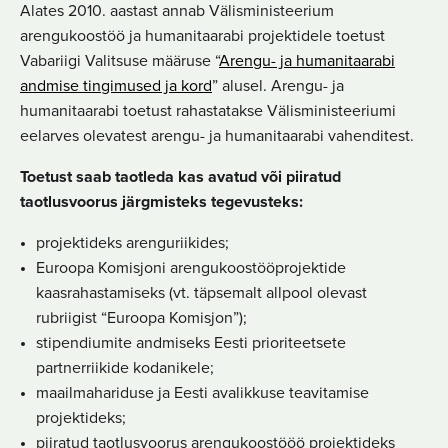
Alates 2010. aastast annab Välisministeerium
arengukoostöö ja humanitaarabi projektidele toetust
Vabariigi Valitsuse määruse “
Arengu- ja humanitaarabi
andmise tingimused ja kord
” alusel. Arengu- ja
humanitaarabi toetust rahastatakse Välisministeeriumi
eelarves olevatest arengu- ja humanitaarabi vahenditest.
Toetust saab taotleda kas avatud või piiratud
taotlusvoorus järgmisteks tegevusteks:
projektideks arenguriikides;
Euroopa Komisjoni arengukoostööprojektide
kaasrahastamiseks (vt. täpsemalt allpool olevast
rubriigist “Euroopa Komisjon”);
stipendiumite andmiseks Eesti prioriteetsete
partnerriikide kodanikele;
maailmahariduse ja Eesti avalikkuse teavitamise
projektideks;
piiratud taotlusvoorus arengukoostööö projektideks