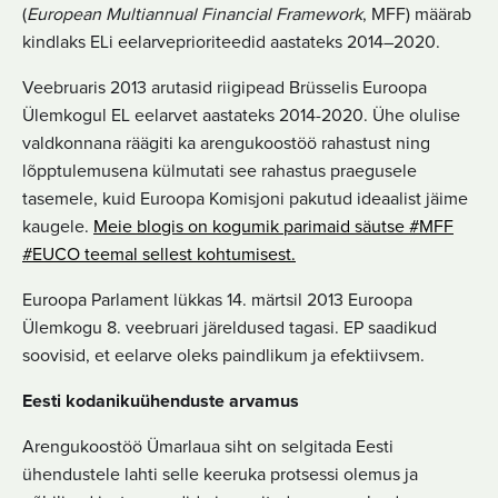
(
European Multiannual Financial Framework
, MFF) määrab
kindlaks ELi eelarveprioriteedid aastateks 2014–2020.
Veebruaris 2013 arutasid riigipead Brüsselis Euroopa
Ülemkogul EL eelarvet aastateks 2014-2020. Ühe olulise
valdkonnana räägiti ka arengukoostöö rahastust ning
lõpptulemusena külmutati see rahastus praegusele
tasemele, kuid Euroopa Komisjoni pakutud ideaalist jäime
kaugele.
Meie blogis on kogumik parimaid säutse #MFF
#EUCO teemal sellest kohtumisest.
Euroopa Parlament lükkas 14. märtsil 2013 Euroopa
Ülemkogu 8. veebruari järeldused tagasi. EP saadikud
soovisid, et eelarve oleks paindlikum ja efektiivsem.
Eesti kodanikuühenduste arvamus
Arengukoostöö Ümarlaua siht on selgitada Eesti
ühendustele lahti selle keeruka protsessi olemus ja