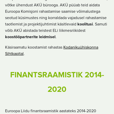
võtke ühendust AKÜ bürooga. AKÜ püüab teid aidata
Euroopa Komisjoni rahastamise saamise võimalustega
seotud küsimustes ning korraldada vajadusel rahastamise
taotlemist ja projektijuhtimist käsitlevaid
koolitusi
. Samuti
võib AKÜ abistada teistest ELi liikmesriikidest
koostööpartnerite leidmisel
.
Käsiraamatu koostamist rahastas
Kodanikuühiskonna
Sihtkapital
.
FINANTSRAAMISTIK 2014-
2020
Euroopa Liidu finantsraamistik aastateks 2014-2020