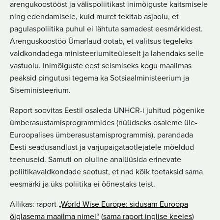
arengukoostööst ja välispoliitikast inimõiguste kaitsmisele
ning edendamisele, kuid muret tekitab asjaolu, et
pagulaspoliitika puhul ei lähtuta samadest eesmärkidest.
Arenguskoostöö Ümarlaud ootab, et valitsus tegeleks
valdkondadega ministeeriumiteüleselt ja lahendaks selle
vastuolu. Inimõiguste eest seismiseks kogu maailmas
peaksid pingutusi tegema ka Sotsiaalministeerium ja
Siseministeerium.
Raport soovitas Eestil osaleda UNHCR-i juhitud põgenike
ümberasustamisprogrammides (nüüdseks osaleme üle-
Euroopalises ümberasustamisprogrammis), parandada
Eesti seadusandlust ja varjupaigataotlejatele mõeldud
teenuseid. Samuti on oluline analüüsida erinevate
poliitikavaldkondade seotust, et nad kõik toetaksid sama
eesmärki ja üks poliitika ei õõnestaks teist.
Allikas: raport
„World-Wise Europe: sidusam Euroopa
õiglasema maailma nimel“
(
sama raport inglise keeles
)