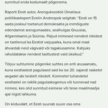
sunnitud enda kodumaalt põgenema.
Raporti Eesti autor, Arengukoostöö Ümarlaua
poliitikaekspert Evelin Andrespok selgitab: “Eesti on 15
aasta jooksul toetanud demokraatia ja inimõiguste
edendamist arengumaades, sealhulgas Gruusias,
Afganistaanis ja Süürias. Paljud inimesed nendest riikidest
on taotlenud ka Eestist varjupaika, kuna omal maal
ähvardab neid vägivald või tagakiusamine. Kahjuks
rahuldatakse nendest taotlustest vaid üksikud.”
Tõrjuv suhtumine põgenike suhtes on eriti arusaamatu,
kuna eestlastest pagulased said ka ise 20. sajandi rasketel
aegadel abi teistelt riikidelt. Kümnetel tuhandetel
eestlastel on isiklik pagulaskogemus või tunnevad nad
inimesi, kes olid sunnitud esimese või teise maailmasõja
ajal riigist lahkuma.
On kiiduväärt, et Eesti suunab suure osa oma