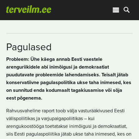
Pagulased
Probleem: Ühe käega annab Eesti vaestele
arenguriikidele abi inimõigusi ja demokraatiat
puudutavate probleemide lahendamiseks. Teisalt jätab
konservatiivne pagulaspoliitika ukse taha inimesed, kes
on sunnitud enda kodumaalt tagakiusamise või sõja
eest põgenema.
Rahvusvaheline raport toob välja vasturääkivused Eesti
välispoliitikas ja varjupaigapoliitikas – kui
arengukoostööga toetatakse inimõigusi ja demokraatiat,
siis Eesti pagulaspoliitika jätab ukse taha inimesed, kes on