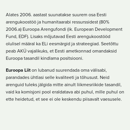
Alates 2006. aastast suunatakse suurem osa Eesti
arengukoostöö ja humanitaarabi ressurssidest (80%
2006.a) Euroopa Arengufondi (ik. European Development
Fund, EDF). Lisaks mõjutavad Eesti arengukoostööd
olulisel määral ka ELi eesmärgid ja strateegiad. Seetõttu
peab AKÜ vajalikuks, et Eesti ametkonnad omandaksid
Euroopa tasandil kindlama positsiooni.
Euroopa Liit
on lubanud suurendada oma välisabi,
parandades ühtlasi selle kvaliteeti ja tõhusust. Neid
arenguid tuleks jälgida mitte ainult liikmesriikide tasandil,
vaid ka komisjoni pool eraldatava abi puhul, mille puhul on
ette heidetud, et see ei ole keskendu piisavalt vaesusele.