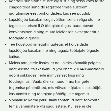
Kontrolli sünnitunnistuste õigsust ning seisa koos teiste
osapooltega sündide registreerimise süsteemi
juurutamise eest piirkondades, kus see puudub.
Lapstööjõu kasutamisega võitlemisel on väga oluline
tagada ka teised ILO töötajate õigusi puudutavad
konventsioonid ning muud laialdaselt aktsepteeritud
töötajate õigused.
Tee koostööd ametiühingutega, et kõrvaldada
lapstööjõu kasutamine ning tagada töötajate õiguste
kaitse.
Maksa tarnijatele lisaks, et neil oleks võimalik palgata
laste asemel täiskasvanuid (või enam kui 14-15aastaseid
noori) pakkudes neile inimväärset tasu ning
töötingimusi. Vaata üle ka muud firma hangete
tegemise põhimõtted, mis võivad mõjutada lapstööjõu
kasutamist ning töötajate põhiõiguste tagamist.
Võimaluse korral paku siiani töötanud laste töökohta
tema vanematele või sugulastele. Kui see ei ole