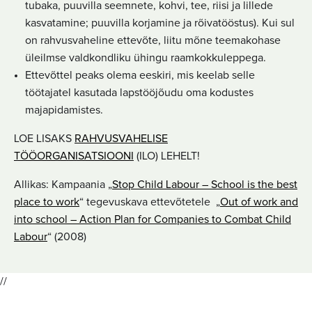
tubaka, puuvilla seemnete, kohvi, tee, riisi ja lillede
kasvatamine; puuvilla korjamine ja rõivatööstus). Kui sul
on rahvusvaheline ettevõte, liitu mõne teemakohase
üleilmse valdkondliku ühingu raamkokkuleppega.
Ettevõttel peaks olema eeskiri, mis keelab selle
töötajatel kasutada lapstööjõudu oma kodustes
majapidamistes.
LOE LISAKS
RAHVUSVAHELISE
TÖÖORGANISATSIOONI
(ILO) LEHELT!
Allikas: Kampaania „
Stop Child Labour – School is the best
place to work
“ tegevuskava ettevõtetele „
Out of work and
into school – Action Plan for Companies to Combat Child
Labour
“ (2008)
//