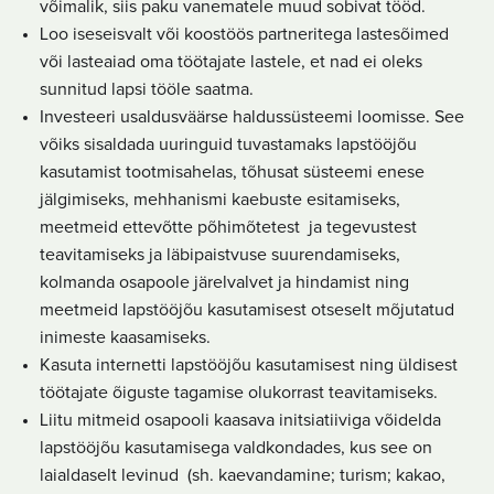
võimalik, siis paku vanematele muud sobivat tööd.
Loo iseseisvalt või koostöös partneritega lastesõimed
või lasteaiad oma töötajate lastele, et nad ei oleks
sunnitud lapsi tööle saatma.
Investeeri usaldusväärse haldussüsteemi loomisse. See
võiks sisaldada uuringuid tuvastamaks lapstööjõu
kasutamist tootmisahelas, tõhusat süsteemi enese
jälgimiseks, mehhanismi kaebuste esitamiseks,
meetmeid ettevõtte põhimõtetest ja tegevustest
teavitamiseks ja läbipaistvuse suurendamiseks,
kolmanda osapoole järelvalvet ja hindamist ning
meetmeid lapstööjõu kasutamisest otseselt mõjutatud
inimeste kaasamiseks.
Kasuta internetti lapstööjõu kasutamisest ning üldisest
töötajate õiguste tagamise olukorrast teavitamiseks.
Liitu mitmeid osapooli kaasava initsiatiiviga võidelda
lapstööjõu kasutamisega valdkondades, kus see on
laialdaselt levinud (sh. kaevandamine; turism; kakao,