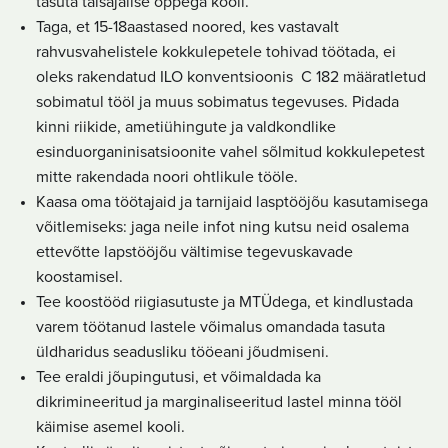
tasuta täisajalise õppega kooli.
Taga, et 15-18aastased noored, kes vastavalt
rahvusvahelistele kokkulepetele tohivad töötada, ei
oleks rakendatud ILO konventsioonis C 182 määratletud
sobimatul tööl ja muus sobimatus tegevuses. Pidada
kinni riikide, ametiühingute ja valdkondlike
esinduorganinisatsioonite vahel sõlmitud kokkulepetest
mitte rakendada noori ohtlikule tööle.
Kaasa oma töötajaid ja tarnijaid lasptööjõu kasutamisega
võitlemiseks: jaga neile infot ning kutsu neid osalema
ettevõtte lapstööjõu vältimise tegevuskavade
koostamisel.
Tee koostööd riigiasutuste ja MTÜdega, et kindlustada
varem töötanud lastele võimalus omandada tasuta
üldharidus seadusliku tööeani jõudmiseni.
Tee eraldi jõupingutusi, et võimaldada ka
dikrimineeritud ja marginaliseeritud lastel minna tööl
käimise asemel kooli.