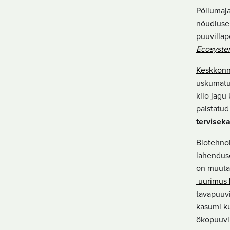
Põllumaja
nõudlusel
puuvillap
Ecosyste
Keskkonn
uskumatun
kilo jagu
paistatud
tervisek
Biotehnol
lahenduse
on muuta
uurimus 
tavapuuvi
kasumi k
ökopuuvi