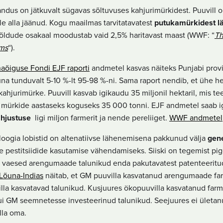
ndus on jätkuvalt sügavas sõltuvuses kahjurimürkidest. Puuvill 
e alla jäänud. Kogu maailmas tarvitatavatest
putukamürkidest lä
õldude osakaal moodustab vaid 2,5% haritavast maast (WWF: “
Th
ms
“).
aõiguse Fondi EJF raporti
andmetel kasvas näiteks Punjabi provi
a tunduvalt 5-10 %-lt 95-98 %-ni. Sama raport nendib, et ühe h
 kahjurimürke. Puuvill kasvab igikaudu 35 miljonil hektaril, mis
 mürkide aastaseks koguseks 35 000 tonni. EJF andmetel saab ig
ahjustuse
ligi miljon farmerit ja nende pereliiget.
WWF andmetel
oogia lobistid on altenatiivse lähenemisena pakkunud välja
gene
 pestitsiidide kasutamise vähendamiseks. Siiski on tegemist pig
 vaesed arengumaade talunikud enda pakutavatest patenteeritu
Lõuna-Indias
näitab, et GM puuvilla kasvatanud arengumaade fa
lla kasvatavad talunikud. Kusjuures ökopuuvilla kasvatanud far
ui GM seemnetesse investeerinud talunikud. Seejuures ei ületa
lla oma.