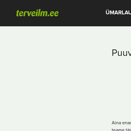
ÜMARLA
Puuvi
Aina enam
teame täp