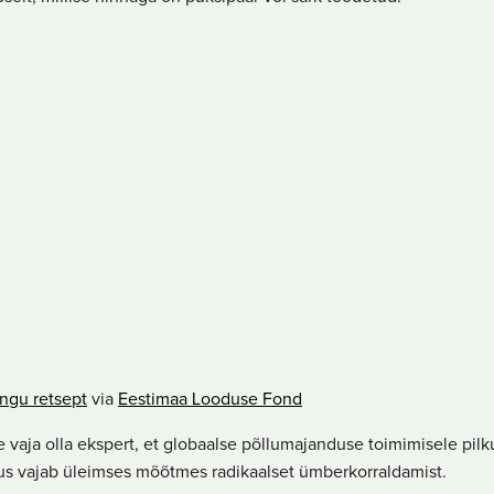
ngu retsept
via
Eestimaa Looduse Fond
le vaja olla ekspert, et globaalse põllumajanduse toimimisele pilk
us vajab üleimses mõõtmes radikaalset ümberkorraldamist.