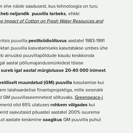
on ehe näide saadusest, kus tehnoloogia on turu
heb neljandik puuvilla tarbeks
, ehkki
e Impact of Cotton on Fresh Water Resources and
ntsis puuvilla
pestitsiidisõltuvus
aastatel 1983-1991
ektari puuvilla kasvatamiseks kasutatakse umbes ühe
 teeb ainuüksi puuvillapõldude kaudu keskkonda
al aastal põllumajandusmürkidest tõsise
sureb igal aastal mürgistusse 20-40 000 inimest
.
etiliselt muundatud (GM) puuvilla
kasutamise kui
em laiahaardelise finantsprojektiga, mille eesmärk
d GM puuvillaseemnetest sõltuvaks.
Greenpeace-i
rmerid olid 65% ulatuses
rohkem võlgades
kui
merid saavutasid põuastel aastatel 200% suurema
nud aastate keskmine
saagikus
GM puuvilla puhul