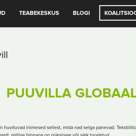
UD
TEABEKESKUS
BLOGI
KOALITSIO
ll
PUUVILLA GLOBAA
 huvituvad inimesed sellest, mida nad selga panevad. Tekstiilitoo
selt, millise hinnaga on püksipaar või särk toodetud.