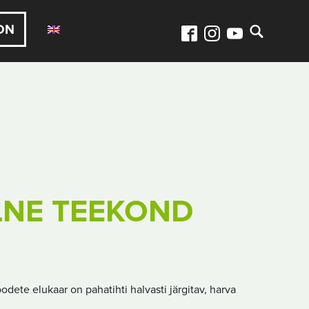
ON
LNE TEEKOND
dete elukaar on pahatihti halvasti järgitav, harva