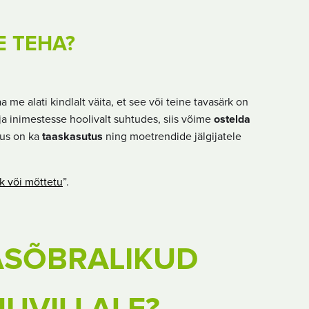
E TEHA?
a me alati kindlalt väita, et see või teine tavasärk on
 ja inimestesse hoolivalt suhtudes, siis võime
ostelda
dus on ka
taaskasutus
ning moetrendide jälgijatele
ik või mõttetu
”.
ASÕBRALIKUD