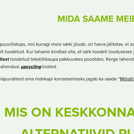
MIDA SAAME MEI
puuvillatups, mis kunagi meie särki jõuab, on harva jälitatav, ei sa
ult toodetud. Kui tahame kindlad olla, et särk toodeti loodusesse
llast
toodetud tekstiilikaupa pakkuvates poodides. Kerge lahen
lahendusi
upcycling
tooted.
i näpunäiteid oma riidekapi korrastamiseks jagab ka saade “
Mõistl
MIS ON KESKKONN