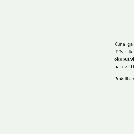
Kuna iga 
röövellik
ökopuuvi
pakuvad 
Praktilis