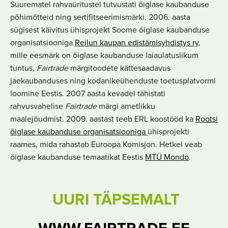
Suurematel rahvaüritustel tutvustati õiglase kaubanduse
põhimõtteid ning sertifitseerimismärki. 2006. aasta
sügisest käivitus ühisprojekt Soome õiglase kaubanduse
organisatsiooniga
Reilun kaupan edistämisyhdistys ry
,
mille eesmärk on õiglase kaubanduse laiaulatuslikum
tuntus,
Fairtrade
märgitoodete kättesaadavus
jaekaubanduses ning kodanikeühenduste toetusplatvormi
loomine Eestis. 2007 aasta kevadel tähistati
rahvusvahelise
Fairtrade
märgi ametlikku
maalejõudmist. 2009. aastast teeb ERL koostööd ka
Rootsi
õiglase kaubanduse organisatsiooniga
ühisprojekti
raames, mida rahastab Euroopa Komisjon. Hetkel veab
õiglase kaubanduse temaatikat Eestis
MTÜ Mondo
.
UURI TÄPSEMALT