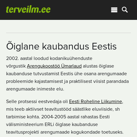
Õiglane kaubandus Eestis
2002. aastal loodud kodanikuühenduste
võrgustik
Arengukoostöö Ümarlaud
alustas õiglase
kaubanduse tutvustamist Eestis ühe osana arengumaade
probleemide kajastamisest ja praktilisest viisist parandada
arengumaade inimeste elu.
Selle protsessi eestvedaja oli
Eesti Roheline Liikumine
,
mis teeb aktiivset teavitustööd säästlike eluviiside, sh
tarbimise kohta. 2004-2005 aastal rahastas Eesti
välisministeerium ERLi õiglase kaubanduse
teavitusprojekti arengumaade kogukondade toetuseks.