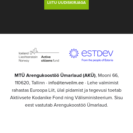
MTÜ Arengukoostöö Ümarlaud (AKÜ)
, Mooni 66,
110620, Tallinn ·
info@terveilm.ee
· Lehe valmimist
rahastas Euroopa Liit, ülal pidamist ja tegevusi toetab
Aktiivsete Kodanike Fond ning Välisministeerium. Sisu
eest vastutab Arengukoostöö Ümarlaud.