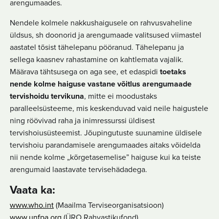
arengumaades.
Nendele kolmele nakkushaigusele on rahvusvaheline
üldsus, sh doonorid ja arengumaade valitsused viimastel
aastatel tõsist tähelepanu pööranud. Tähelepanu ja
sellega kaasnev rahastamine on kahtlemata vajalik.
Määrava tähtsusega on aga see, et edaspidi
toetaks
nende kolme haiguse vastane võitlus arengumaade
tervishoidu tervikuna
, mitte ei moodustaks
paralleelsüsteeme, mis keskenduvad vaid neile haigustele
ning röövivad raha ja inimressurssi üldisest
tervishoiusüsteemist. Jõupingutuste suunamine üldisele
tervishoiu parandamisele arengumaades aitaks võidelda
nii nende kolme „kõrgetasemelise” haiguse kui ka teiste
arengumaid laastavate tervisehädadega.
Vaata ka:
www.who.int
(Maailma Terviseorganisatsioon)
www.unfpa.org
(ÜRO Rahvastikufond)