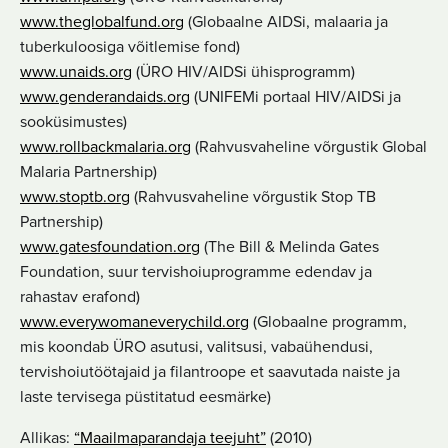
www.theglobalfund.org
(Globaalne AIDSi, malaaria ja
tuberkuloosiga võitlemise fond)
www.unaids.org
(ÜRO HIV/AIDSi ühisprogramm)
www.genderandaids.org
(UNIFEMi portaal HIV/AIDSi ja
sooküsimustes)
www.rollbackmalaria.org
(Rahvusvaheline võrgustik Global
Malaria Partnership)
www.stoptb.org
(Rahvusvaheline võrgustik Stop TB
Partnership)
www.gatesfoundation.org
(The Bill & Melinda Gates
Foundation, suur tervishoiuprogramme edendav ja
rahastav erafond)
www.everywomaneverychild.org
(Globaalne programm,
mis koondab ÜRO asutusi, valitsusi, vabaühendusi,
tervishoiutöötajaid ja filantroope et saavutada naiste ja
laste tervisega püstitatud eesmärke)
Allikas:
“Maailmaparandaja teejuht”
(2010)