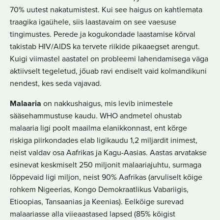
70% uutest nakatumistest. Kui see haigus on kahtlemata
traagika igaühele, siis laastavaim on see vaesuse
tingimustes. Perede ja kogukondade laastamise kõrval
takistab HIV/AIDS ka tervete riikide pikaaegset arengut.
Kuigi viimastel aastatel on probleemi lahendamisega väga
aktiivselt tegeletud, jõuab ravi endiselt vaid kolmandikuni
nendest, kes seda vajavad.
Malaaria
on nakkushaigus, mis levib inimestele
sääsehammustuse kaudu. WHO andmetel ohustab
malaaria ligi poolt maailma elanikkonnast, ent kõrge
riskiga piirkondades elab ligikaudu 1,2 miljardit inimest,
neist valdav osa Aafrikas ja Kagu-Aasias. Aastas arvatakse
esinevat keskmiselt 250 miljonit malaariajuhtu, surmaga
lõppevaid ligi miljon, neist 90% Aafrikas (arvuliselt kõige
rohkem Nigeerias, Kongo Demokraatlikus Vabariigis,
Etioopias, Tansaanias ja Keenias). Eelkõige surevad
malaariasse alla viieaastased lapsed (85% kõigist