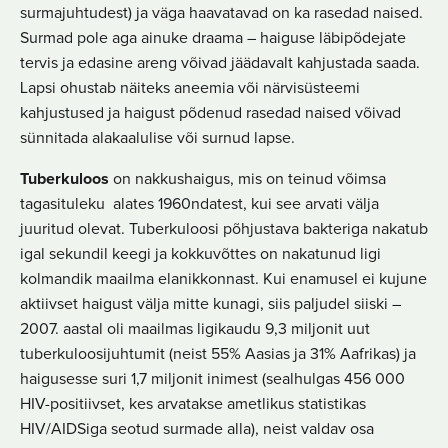
surmajuhtudest) ja väga haavatavad on ka rasedad naised.
Surmad pole aga ainuke draama – haiguse läbipõdejate
tervis ja edasine areng võivad jäädavalt kahjustada saada.
Lapsi ohustab näiteks aneemia või närvisüsteemi
kahjustused ja haigust põdenud rasedad naised võivad
sünnitada alakaalulise või surnud lapse.
Tuberkuloos
on nakkushaigus, mis on teinud võimsa
tagasituleku alates 1960ndatest, kui see arvati välja
juuritud olevat. Tuberkuloosi põhjustava bakteriga nakatub
igal sekundil keegi ja kokkuvõttes on nakatunud ligi
kolmandik maailma elanikkonnast. Kui enamusel ei kujune
aktiivset haigust välja mitte kunagi, siis paljudel siiski –
2007. aastal oli maailmas ligikaudu 9,3 miljonit uut
tuberkuloosijuhtumit (neist 55% Aasias ja 31% Aafrikas) ja
haigusesse suri 1,7 miljonit inimest (sealhulgas 456 000
HIV-positiivset, kes arvatakse ametlikus statistikas
HIV/AIDSiga seotud surmade alla), neist valdav osa