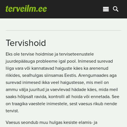
Tervishoid
Eks ole tervise hoidmise ja terviseteenustele
juurdepääsuga probleeme igal pool. Inimesed surevad
liiga vara või kannatavad haiguste käes ka arenenud
riikides, sealhulgas siinsamas Eestis. Arengumaades aga
surevad inimesed ikka veel haigustesse, mis meil on
ammu välja juuritud ja vaevlevad hädade käes, mida meil
saaks hõlpsalt ravida, kontrolli all hoida või ennetada. See
on traagika vaestele inimestele, sest vaesus rikub nende
tervist.
Vaesus seondub muu hulgas kesiste elamis- ja