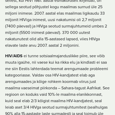
sellest, kui HIVi 1981. aastal esmakordselt kirjeldati, on
sellega seotud põhjustel kogu maailmas surnud üle 25
miljoni inimese. 2007. aastal elas maailmas ligikaudu 33
miljonit HIViga inimest, uusi nakatumisi oli 2,7 miljonit
(7400 päevas!) ja HIVga seotud surmajuhtumeid umbes 2
miljonit (5500 inimest päevas!). 370 000 uutest
nakatunutest olid alla 15-aastased lapsed, viies HIVga
elavate laste arvu 2007. aastal 2 miljonini.
HIV/AIDS
ei tunne sotsiaalmajanduslikke piire, see võib
muuta igaühe, nii vaese kui ka rikka elu ja kindlasti ei saa
me siin Eestis lahterdada teemat arengumaade probleemi
kategooriasse. Valdav osa HIV-kandjatest elab aga
arengumaades ja kõige rohkem koormab viirus just
maailma vaeseimat piirkonda – Sahara-tagust Aafrikat. See
regioon on koduks vaid 10%-le maailma elanikkonnast,
kuid seal elab 2/3 kõigist maailma HIV-kandjatest, seal
leiab aset 3/4 HIVga seotud surmajuhtumitest (sealhulgas
90% alla 15-aastaste laste surmadest) ja seal toimub üle