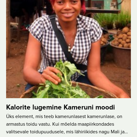
Kalorite lugemine Kameruni moodi
Üks element, mis teeb kamerunlasest kamerunlase, on
armastus toidu vastu. Kui mõelda maapiirkondades
valitsevale toidupuudusele, mis lähiriikides nagu Mali ja…