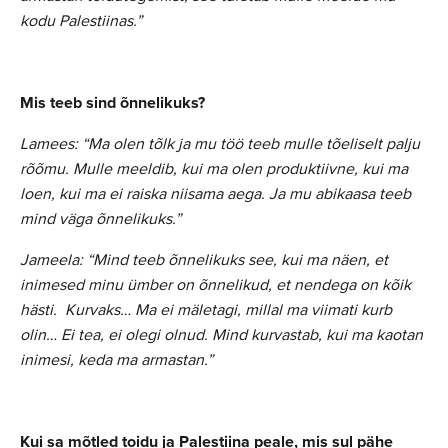
kodu Palestiinas.”
Mis teeb sind õnnelikuks?
Lamees: “Ma olen tõlk ja mu töö teeb mulle tõeliselt palju
rõõmu. Mulle meeldib, kui ma olen produktiivne, kui ma
loen, kui ma ei raiska niisama aega. Ja mu abikaasa teeb
mind väga õnnelikuks.”
Jameela: “Mind teeb õnnelikuks see, kui ma näen, et
inimesed minu ümber on õnnelikud, et nendega on kõik
hästi. Kurvaks… Ma ei mäletagi, millal ma viimati kurb
olin… Ei tea, ei olegi olnud. Mind kurvastab, kui ma kaotan
inimesi, keda ma armastan.”
Kui sa mõtled toidu ja Palestiina peale, mis sul pähe