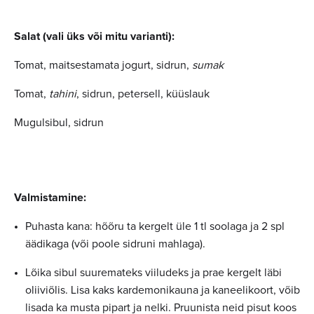
Salat (vali üks või mitu varianti):
Tomat, maitsestamata jogurt, sidrun,
sumak
Tomat,
tahini
, sidrun, petersell, küüslauk
Mugulsibul, sidrun
Valmistamine:
Puhasta kana: hõõru ta kergelt üle 1 tl soolaga ja 2 spl
äädikaga (või poole sidruni mahlaga).
Lõika sibul suuremateks viiludeks ja prae kergelt läbi
oliiviõlis. Lisa kaks kardemonikauna ja kaneelikoort, võib
lisada ka musta pipart ja nelki. Pruunista neid pisut koos