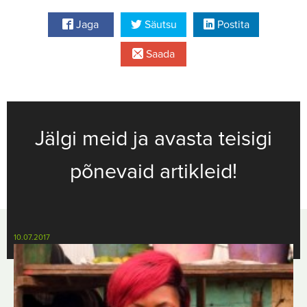
Jaga
Säutsu
Postita
Saada
Jälgi meid ja avasta teisigi
põnevaid artikleid!
10.07.2017