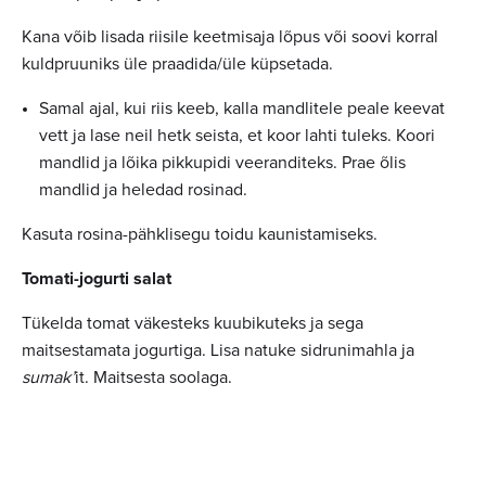
Kana võib lisada riisile keetmisaja lõpus või soovi korral
kuldpruuniks üle praadida/üle küpsetada.
Samal ajal, kui riis keeb, kalla mandlitele peale keevat
vett ja lase neil hetk seista, et koor lahti tuleks. Koori
mandlid ja lõika pikkupidi veeranditeks. Prae õlis
mandlid ja heledad rosinad.
Kasuta rosina-pähklisegu toidu kaunistamiseks.
Tomati-jogurti salat
Tükelda tomat väkesteks kuubikuteks ja sega
maitsestamata jogurtiga. Lisa natuke sidrunimahla ja
sumak’
it. Maitsesta soolaga.