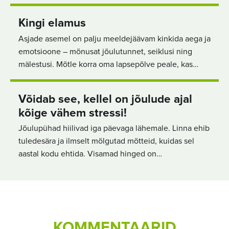
Kingi elamus
Asjade asemel on palju meeldejäävam kinkida aega ja
emotsioone – mõnusat jõulutunnet, seiklusi ning
mälestusi. Mõtle korra oma lapsepõlve peale, kas…
Võidab see, kellel on jõulude ajal
kõige vähem stressi!
Jõulupühad hiilivad iga päevaga lähemale. Linna ehib
tuledesära ja ilmselt mõlgutad mõtteid, kuidas sel
aastal kodu ehtida. Visamad hinged on…
KOMMENTAARID