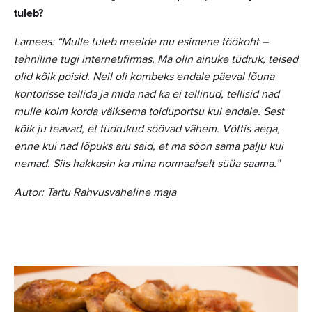
tuleb?
Lamees: “Mulle tuleb meelde mu esimene töökoht
–
tehniline tugi internetifirmas. Ma olin ainuke tüdruk, teised
olid kõik poisid. Neil oli kombeks endale päeval lõuna
kontorisse tellida ja mida nad ka ei tellinud, tellisid nad
mulle kolm korda väiksema toiduportsu kui endale. Sest
kõik ju teavad, et tüdrukud söövad vähem. Võttis aega,
enne kui nad lõpuks aru said, et ma söön sama palju kui
nemad. Siis hakkasin ka mina normaalselt süüa saama.”
Autor: Tartu Rahvusvaheline maja