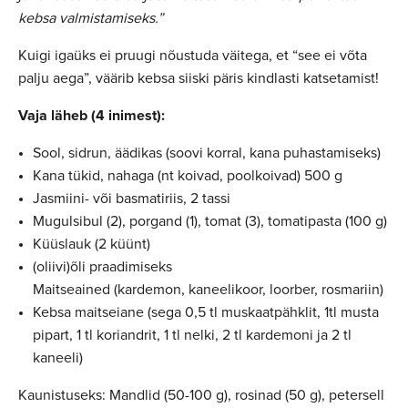
kebsa valmistamiseks.”
Kuigi igaüks ei pruugi nõustuda väitega, et “see ei võta
palju aega”, väärib kebsa siiski päris kindlasti katsetamist!
Vaja läheb (4 inimest):
Sool, sidrun, äädikas (soovi korral, kana puhastamiseks)
Kana tükid, nahaga (nt koivad, poolkoivad) 500 g
Jasmiini- või basmatiriis, 2 tassi
Mugulsibul (2), porgand (1), tomat (3), tomatipasta (100 g)
Küüslauk (2 küünt)
(oliivi)õli praadimiseks
Maitseained (kardemon, kaneelikoor, loorber, rosmariin)
Kebsa maitseiane (
sega 0,5 tl muskaatpähklit, 1tl musta
pipart, 1 tl koriandrit, 1 tl nelki, 2 tl kardemoni ja 2 tl
kaneeli)
Kaunistuseks: Mandlid (50-100 g), rosinad (50 g), petersell