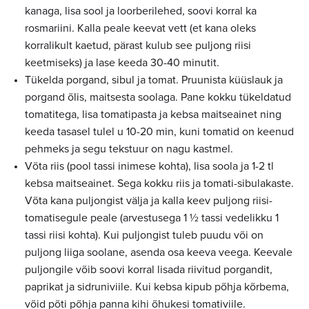
kanaga, lisa sool ja loorberilehed, soovi korral ka
rosmariini. Kalla peale keevat vett (et kana oleks
korralikult kaetud, pärast kulub see puljong riisi
keetmiseks) ja lase keeda 30-40 minutit.
Tükelda porgand, sibul ja tomat. Pruunista küüslauk ja
porgand õlis, maitsesta soolaga. Pane kokku tükeldatud
tomatitega, lisa tomatipasta ja kebsa maitseainet ning
keeda tasasel tulel u 10-20 min, kuni tomatid on keenud
pehmeks ja segu tekstuur on nagu kastmel.
Võta riis (pool tassi inimese kohta), lisa soola ja 1-2 tl
kebsa maitseainet. Sega kokku riis ja tomati-sibulakaste.
Võta kana puljongist välja ja kalla keev puljong riisi-
tomatisegule peale (arvestusega 1 ½ tassi vedelikku 1
tassi riisi kohta). Kui puljongist tuleb puudu või on
puljong liiga soolane, asenda osa keeva veega. Keevale
puljongile võib soovi korral lisada riivitud porgandit,
paprikat ja sidruniviile. Kui kebsa kipub põhja kõrbema,
võid põti põhja panna kihi õhukesi tomativiile.