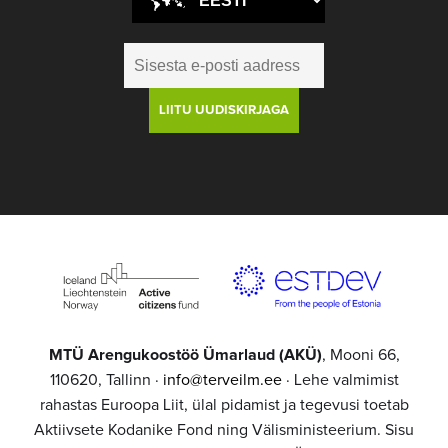
MTÜ Arengukoostöö Ümarlaud (AKÜ)
, Mooni 66,
110620, Tallinn ·
info@terveilm.ee
· Lehe valmimist
rahastas Euroopa Liit, ülal pidamist ja tegevusi toetab
Aktiivsete Kodanike Fond ning Välisministeerium. Sisu