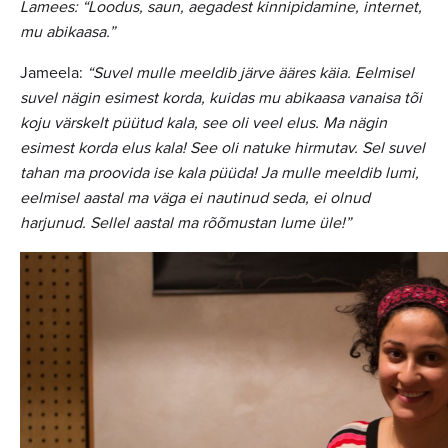
Lamees: “Loodus, saun, aegadest kinnipidamine, internet,
mu abikaasa.”
Jameela:
“Suvel mulle meeldib järve ääres käia. Eelmisel
suvel nägin esimest korda, kuidas mu abikaasa vanaisa tõi
koju värskelt püütud kala, see oli veel elus. Ma nägin
esimest korda elus kala! See oli natuke hirmutav. Sel suvel
tahan ma proovida ise kala püüda! Ja mulle meeldib lumi,
eelmisel aastal ma väga ei nautinud seda, ei olnud
harjunud. Sellel aastal ma rõõmustan lume üle!”