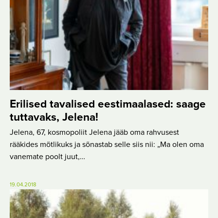
Erilised tavalised eestimaalased: saage
tuttavaks, Jelena!
Jelena, 67, kosmopoliit Jelena jääb oma rahvusest
rääkides mõtlikuks ja sõnastab selle siis nii: „Ma olen oma
vanemate poolt juut,…
19.04.2018