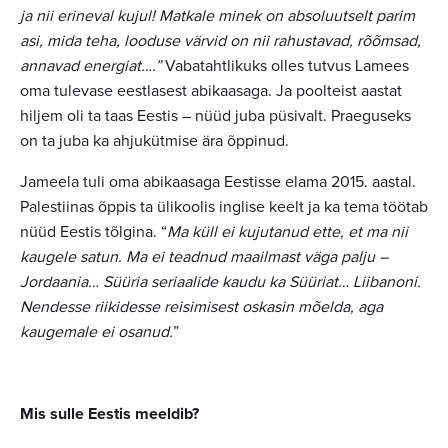
ja nii erineval kujul! Matkale minek on absoluutselt parim
asi, mida teha, looduse värvid on nii rahustavad, rõõmsad,
annavad energiat….”
Vabatahtlikuks olles tutvus Lamees
oma tulevase eestlasest abikaasaga. Ja poolteist aastat
hiljem oli ta taas Eestis
–
nüüd juba püsivalt. Praeguseks
on ta juba ka ahjukütmise ära õppinud.
Jameela tuli oma abikaasaga Eestisse elama 2015. aastal.
Palestiinas õppis ta ülikoolis inglise keelt ja ka tema töötab
nüüd Eestis tõlgina. “
Ma küll ei kujutanud ette, et ma nii
kaugele satun. Ma ei teadnud maailmast väga palju
–
Jordaania… Süüria seriaalide kaudu ka Süüriat… Liibanoni.
Nendesse riikidesse reisimisest oskasin mõelda, aga
kaugemale ei osanud.
”
Mis sulle Eestis meeldib?