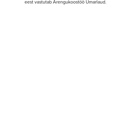
eest vastutab Arengukoostöö Ümarlaud.