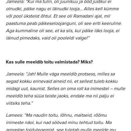
Jameela: “Kui ma tulin, oli juunikuu ja ööd justkui ei
olnudki, päike nagu ei läinudki looja… Alles kell kümme
või pool üksteist õhtul. Et see oli Ramadani ajal, mil
paastuma peab päikeseloojanguni, oli see eriti keeruline.
Aga kummaline oli see, et ka siis, kui päike läks looja, ei
läinud pimedaks, vaid oli pooleldi valge!”
Kas sulle meeldib toitu valmistada? Miks?
Jameela: “Jah! Mulle väga meeldib protsess, milles sa
segad kokku erinevaid aineid nii, et sellest tuleb kokku
midagi uut, kaunist. Selles on oma roll ka inimestel
–
mulle
meeldib teha süüa teiste jaoks, endale ma nii palju ei
viitsiks teha.”
Lamees: “Ma naudin toitu, lõhnu, maitseid, rõõmu
inimeste näol, kui nad söövad minu tehtud toitu. Ma
armastan toidutegemist, see tuletab mulle meelde mu