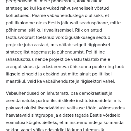
peegeldavad nii meie põhiseadus, kõik riiklikud
strateegiad kui ka arvukad rahvusvaheliselt võetud
kohustused. Peame vabaühendustega oluliseks, et
poliitikaloome oleks Eestis jätkuvalt seaduspärane, mitte
põhinema isiklikul rivaalitsemisel. Riik on antud
taotlusvoorust toetanud võrdõiguslikkusega seotud
projekte juba aastaid, mis näitab selgelt riigipoolset
strateegilist nägemust ja pühendumist. Poliitiline
rahastusotsus nende projektide vastu takistab meie
arengut sidusa ja edasiareneva ühiskonna poole ning loob
liigseid pingeid ja ebakindlust mitte ainult poliitilisel
maastikul, vaid ka vabaühenduste ja riigisektori vahel.
Vabaühendused on lahutamatu osa demokraatiast ja
asendamatuks partneriks riiklikele institutsioonidele, mis
pakuvad olulist lisandväärtust valitsuse tööle, võimestades
haavatavaid sihtgruppe ja aidates tagada Eestis võrdseid
võimalusi kõigile. Selleks, et ministeeriumide ja kolmanda
sektori vahel võiks edaspidigi jätkuda tulemuslik