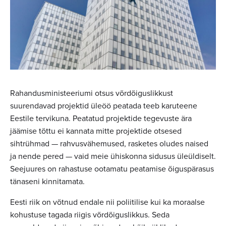
Rahandusministeeriumi otsus võrdõiguslikkust
suurendavad projektid üleöö peatada teeb karuteene
Eestile tervikuna. Peatatud projektide tegevuste ära
jäämise tõttu ei kannata mitte projektide otsesed
sihtrühmad — rahvusvähemused, rasketes oludes naised
ja nende pered — vaid meie ühiskonna sidusus üleüldiselt.
Seejuures on rahastuse ootamatu peatamise õiguspärasus
tänaseni kinnitamata.
Eesti riik on võtnud endale nii poliitilise kui ka moraalse
kohustuse tagada riigis võrdõiguslikkus. Seda