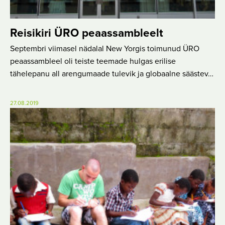
Reisikiri ÜRO peaassambleelt
Septembri viimasel nädalal New Yorgis toimunud ÜRO
peaassambleel oli teiste teemade hulgas erilise
tähelepanu all arengumaade tulevik ja globaalne säästev…
27.08.2019