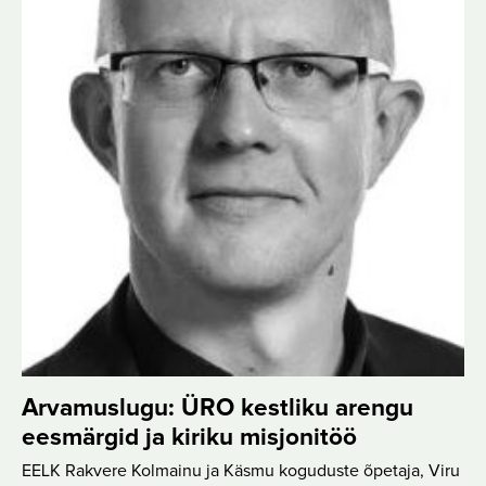
Arvamuslugu: ÜRO kestliku arengu
eesmärgid ja kiriku misjonitöö
EELK Rakvere Kolmainu ja Käsmu koguduste õpetaja, Viru