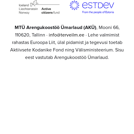
MTÜ Arengukoostöö Ümarlaud (AKÜ)
, Mooni 66,
110620, Tallinn ·
info@terveilm.ee
· Lehe valmimist
rahastas Euroopa Liit, ülal pidamist ja tegevusi toetab
Aktiivsete Kodanike Fond ning Välisministeerium. Sisu
eest vastutab Arengukoostöö Ümarlaud.