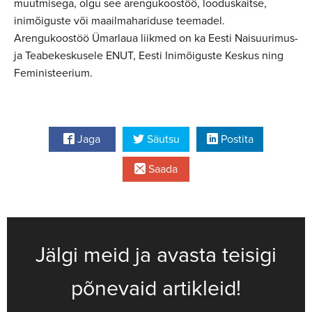
muutmisega, olgu see arengukoostöö, looduskaitse,
inimõiguste või maailmahariduse teemadel.
Arengukoostöö Ümarlaua liikmed on ka Eesti Naisuurimus-
ja Teabekeskusele ENUT, Eesti Inimõiguste Keskus ning
Feministeerium.
Jaga
Säutsu
Postita
Saada
Jälgi meid ja avasta teisigi
põnevaid artikleid!