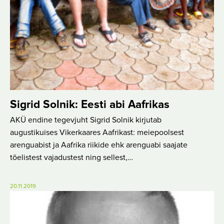
Sigrid Solnik: Eesti abi Aafrikas
AKÜ endine tegevjuht Sigrid Solnik kirjutab
augustikuises Vikerkaares Aafrikast: meiepoolsest
arenguabist ja Aafrika riikide ehk arenguabi saajate
tõelistest vajadustest ning sellest,…
20.11.2019