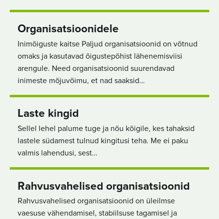
Organisatsioonidele
Inimõiguste kaitse Paljud organisatsioonid on võtnud
omaks ja kasutavad õigustepõhist lähenemisviisi
arengule. Need organisatsioonid suurendavad
inimeste mõjuvõimu, et nad saaksid…
Laste kingid
Sellel lehel palume tuge ja nõu kõigile, kes tahaksid
lastele südamest tulnud kingitusi teha. Me ei paku
valmis lahendusi, sest…
Rahvusvahelised organisatsioonid
Rahvusvahelised organisatsioonid on üleilmse
vaesuse vähendamisel, stabiilsuse tagamisel ja