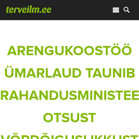
ARENGUKOOSTÖÖ
ÜMARLAUD TAUNIB
RAHANDUSMINISTEE
OTSUST