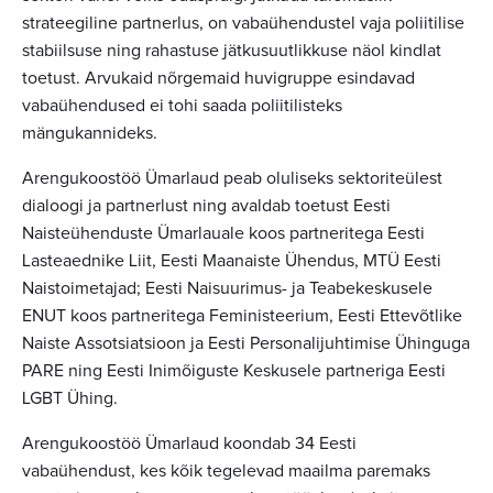
strateegiline partnerlus, on vabaühendustel vaja poliitilise
stabiilsuse ning rahastuse jätkusuutlikkuse näol kindlat
toetust. Arvukaid nõrgemaid huvigruppe esindavad
vabaühendused ei tohi saada poliitilisteks
mängukannideks.
Arengukoostöö Ümarlaud peab oluliseks sektoriteülest
dialoogi ja partnerlust ning avaldab toetust Eesti
Naisteühenduste Ümarlauale koos partneritega Eesti
Lasteaednike Liit, Eesti Maanaiste Ühendus, MTÜ Eesti
Naistoimetajad; Eesti Naisuurimus- ja Teabekeskusele
ENUT koos partneritega Feministeerium, Eesti Ettevõtlike
Naiste Assotsiatsioon ja Eesti Personalijuhtimise Ühinguga
PARE ning Eesti Inimõiguste Keskusele partneriga Eesti
LGBT Ühing.
Arengukoostöö Ümarlaud koondab 34 Eesti
vabaühendust, kes kõik tegelevad maailma paremaks