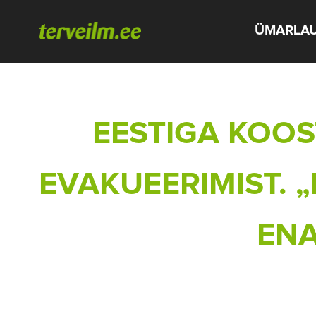
ÜMARLA
EESTIGA KOO
EVAKUEERIMIST. „
ENA