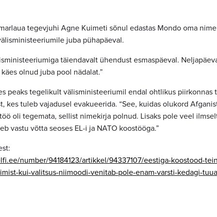
arlaua tegevjuhi Agne Kuimeti sõnul edastas Mondo oma nimeki
lisministeeriumile juba pühapäeval.
isministeeriumiga täiendavalt ühendust esmaspäeval. Neljapäeva
 käes olnud juba pool nädalat.”
s peaks tegelikult välisministeeriumil endal ohtlikus piirkonnas
t, kes tuleb vajadusel evakueerida. “See, kuidas olukord Afganist
ö oli tegemata, sellist nimekirja polnud. Lisaks pole veel ilmsel
leb vastu võtta seoses EL-i ja NATO koostööga.”
st:
elfi.ee/number/94184123/artikkel/94337107/eestiga-koostood-tei
mist-kui-valitsus-niimoodi-venitab-pole-enam-varsti-kedagi-tuu