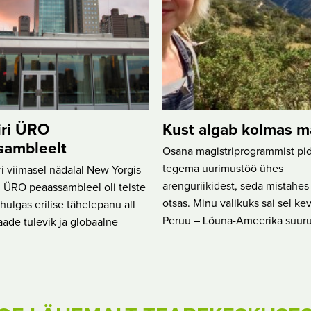
iri ÜRO
Kust algab kolmas m
sambleelt
Osana magistriprogrammist pi
tegema uurimustöö ühes
 viimasel nädalal New Yorgis
arenguriikidest, seda mistahe
 ÜRO peaassambleel oli teiste
otsas. Minu valikuks sai sel ke
ulgas erilise tähelepanu all
Peruu – Lõuna-Ameerika suuru
ade tulevik ja globaalne