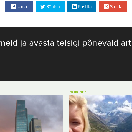
Jaga
Säutsu
Postita
Saada
meid ja avasta teisigi põnevaid art
28.08.2017