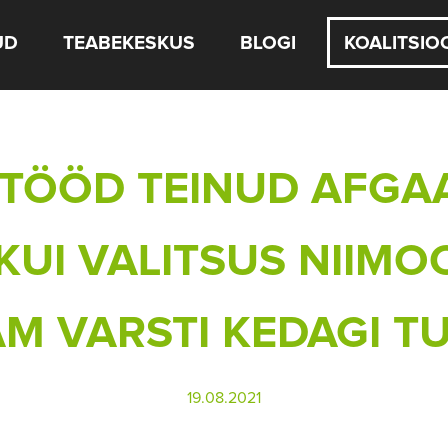
UD
TEABEKESKUS
BLOGI
KOALITSIO
STÖÖD TEINUD AFGA
KUI VALITSUS NIIMO
M VARSTI KEDAGI T
19.08.2021