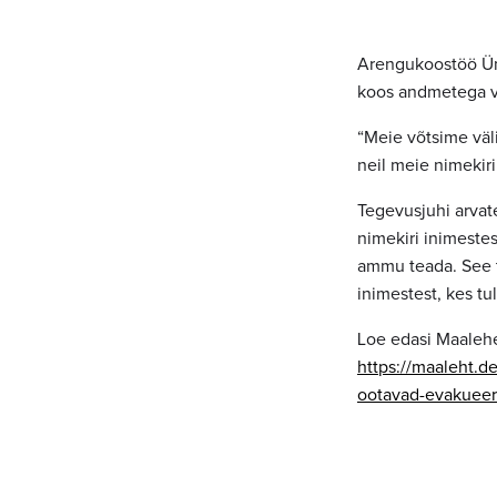
Arengukoostöö Üm
koos andmetega vä
“Meie võtsime väl
neil meie nimekiri
Tegevusjuhi arvate
nimekiri inimestes
ammu teada. See tö
inimestest, kes tu
Loe edasi Maalehe
https://maaleht.d
ootavad-evakueeri