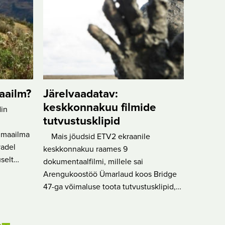
aailm?
Järelvaadatav:
keskkonnakuu filmide
din
tutvustusklipid
s maailma
Mais jõudsid ETV2 ekraanile
vadel
keskkonnakuu raames 9
selt…
dokumentaalfilmi, millele sai
Arengukoostöö Ümarlaud koos Bridge
47-ga võimaluse toota tutvustusklipid,…