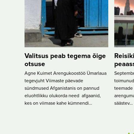
Valitsus peab tegema õige
Reisik
otsuse
peaas
Agne Kuimet Arengukoostöö Ümarlaua
Septembri
tegevjuht Viimaste päevade
toimunud
sündmused Afganistanis on pannud
teemade h
eluohtlikku olukorda need afgaanid,
arenguma
kes on viimase kahe kümnendi…
säästev…