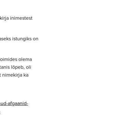
rja inimestest
seks istungiks on
 toimides olema
anis lõpeb, oli
t nimekirja ka
nud-afgaanid-
a