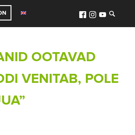
ON
ANID OOTAVAD
ODI VENITAB, POLE
UUA”