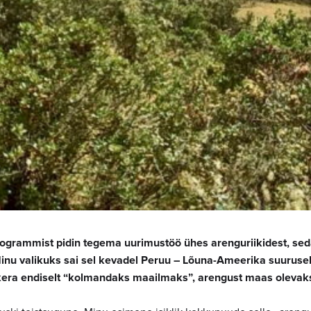
ogrammist pidin tegema uurimustöö ühes arenguriikidest, se
nu valikuks sai sel kevadel Peruu – Lõuna-Ameerika suuruselt 
era endiselt “kolmandaks maailmaks”, arengust maas olevaks