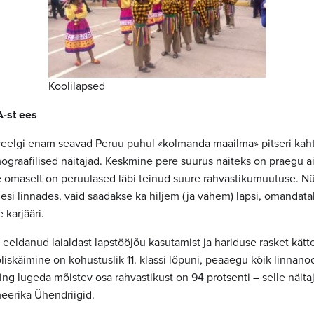
Koolilapsed
A-st ees
elgi enam seavad Peruu puhul «kolmanda maailma» pitseri kahtl
ograafilised näitajad. Keskmine pere suurus näiteks on praegu ai
omaselt on peruulased läbi teinud suure rahvastikumuutuse. N
esi linnades, vaid saadakse ka hiljem (ja vähem) lapsi, omandata
 karjääri.
 eeldanud laialdast
lapstööjõu
kasutamist ja hariduse rasket kätt
liskäimine on kohustuslik 11. klassi lõpuni, peaaegu kõik linnan
ing lugeda mõistev osa rahvastikust on 94 protsenti – selle näita
meerika Ühendriigid.