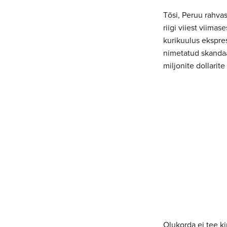
Tõsi, Peruu rahva
riigi viiest viimas
kurikuulus ekspre
nimetatud skandaal
miljonite dollarit
Olukorda ei tee k