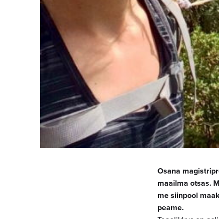
Osana magistripr
maailma otsas. Mi
me siinpool maak
peame.