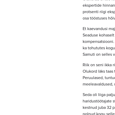
ekspertide hinnang
protsenti riigi e
osa tööstuses hõiv
Et kaevandusi maja
Seaduse kohaselt 
kompensatsiooni. 
ka tohututes kogus
Samuti on selles 
Riik on seni ikka
Olukord läks taas 
Peruulased, tuntud
meeleavaldused, m
Seda oli liiga pal
haridustöötajate s
kestnud juba 32 pä
polnud kogu selle 