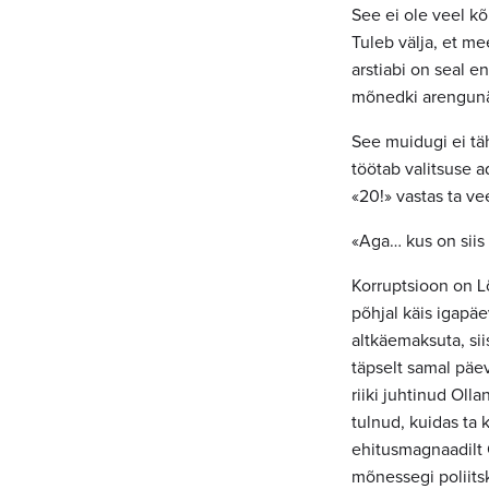
See ei ole veel kõ
Tuleb välja, et me
arstiabi on seal e
mõnedki arengunäi
See muidugi ei täh
töötab valitsuse a
«20!» vastas ta v
«Aga… kus on siis 
Korruptsioon on L
põhjal käis igapäe
altkäemaksuta, sii
täpselt samal päev
riiki juhtinud Oll
tulnud, kuidas ta
ehitusmagnaadilt 
mõnessegi poliits