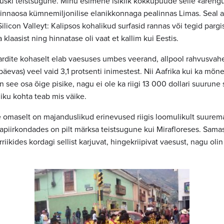
juski teistsugune. Minu esimene isiklik kokkupuude selle «
arengu
s linnaosa kümnemiljonilise elanikkonnaga pealinnas Limas. Seal 
icon Valleyt: Kalipsos kohalikud surfasid rannas või tegid pargis 
 klaasist ning hinnatase oli vaat et kallim kui Eestis.
rdite kohaselt elab vaesuses umbes veerand, allpool rahvusvahel
 päevas) veel vaid 3,1 protsenti inimestest. Nii Aafrika kui ka mõ
on see osa õige pisike, nagu ei ole ka riigi 13 000 dollari suurun
ku kohta teab mis väike.
omaselt on majanduslikud erinevused riigis loomulikult suurema
piirkondades on pilt märksa teistsugune kui Mirafloreses. Sam
iikides kordagi sellist karjuvat, hingekriipivat vaesust, nagu o