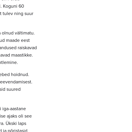
l. Koguni 60
t tulev ning suur
 olnud vältimatu.
tud maade eest
vandused raiskavad
tavad maastikke.
htlemine.
eebed hoidnud.
e leevendamisest.
sid suured
i iga-aastane
se ajaks oli see
ra. Ükski laps
 ja põristasid