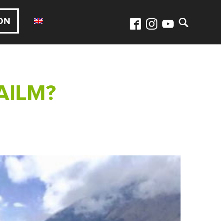
ON
AILM?