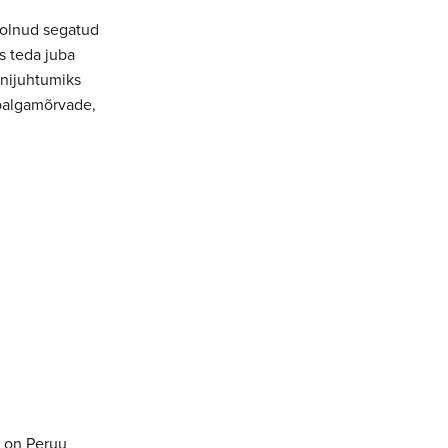
 olnud segatud
as teda juba
onijuhtumiks
– palgamõrvade,
t on Peruu