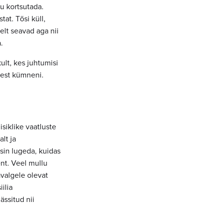
mu kortsutada.
at. Tõsi küll,
elt seavad aga nii
.
ult, kes juhtumisi
ühest kümneni.
siklike vaatluste
lt ja
isin lugeda, kuidas
ent. Veel mullu
avalgele olevat
ilia
ässitud nii