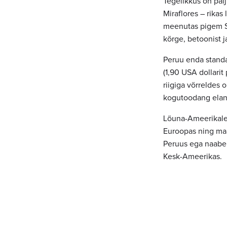
Tegelikkus on pal
Miraflores – rika
meenutas pigem Sil
kõrge, betoonist ja
Peruu enda standa
(1,90 USA dollarit
riigiga võrreldes 
kogutoodang elani
Lõuna-Ameerikale 
Euroopas ning maa
Peruus ega naaberr
Kesk-Ameerikas.