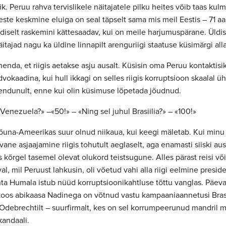
ik. Peruu rahva tervislikele näitajatele pilku heites võib taas kul
este keskmine eluiga on seal täpselt sama mis meil Eestis – 71 aast
ndiselt raskemini kättesaadav, kui on meile harjumuspärane. Üldis
tajad nagu ka üldine linnapilt
arenguriigi
staatuse küsimärgi alla
enda, et riigis aetakse asju ausalt. Küsisin oma Peruu kontaktisik
dvokaadina, kui hull ikkagi on selles riigis korruptsioon skaalal 
eendunult, enne kui olin küsimuse lõpetada jõudnud.
Venezuela?» –«50!» – «Ning sel juhul Brasiilia?» – «100!»
õuna-Ameerikas suur olnud niikaua, kui keegi mäletab. Kui minu i
vane asjaajamine riigis tohutult aeglaselt, aga enamasti siiski ausa
s kõrgel tasemel olevat olukord teistsugune. Alles pärast reisi võ
al, mil Peruust lahkusin, oli võetud vahi alla riigi eelmine presid
anta Humala istub nüüd korruptsioonikahtluse tõttu vanglas. Päev
 koos abikaasa Nadinega on võtnud vastu kampaaniaannetusi Brasi
Ode­brechtilt – suurfirmalt, kes on sel korrumpeerunud mandril m
kandaali.