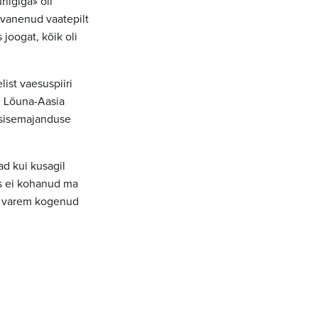
riigiga
» oli
avanenud vaatepilt
joogat, kõik oli
ist vaesuspiiri
ne Lõuna-Aasia
e sisemajanduse
d kui kusagil
as ei kohanud ma
lin varem kogenud