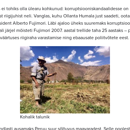
s ei tohiks olla ülearu kohkunud: korruptsiooniskandaalidesse on
est riigijuhist neli. Vanglas, kuhu Ollanta Humala just saadeti, oot
sident Alberto Fujimori. Läbi ajaloo üheks suuremaks korruptsio
i järjel mõisteti Fujimori 2007. aastal trellide taha 25 aastaks 
e väärtuses riigiraha varastamise ning ebaausate poliitvõtete eest.
Kohalik talunik
indlasti ausamaks Peruu suur sõltuvus maavaradest. Selle pooles