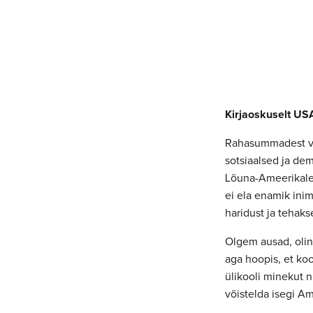
Kirjaoskuselt US
Rahasummadest ve
sotsiaalsed ja dem
Lõuna-Ameerikale 
ei ela enamik inim
haridust ja tehakse
Olgem ausad, olin
aga hoopis, et koo
ülikooli minekut n
võistelda isegi A