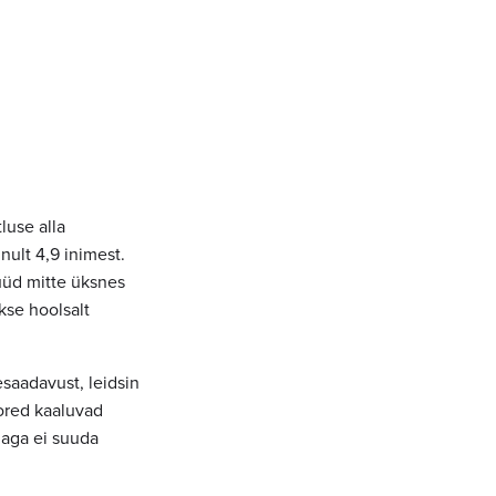
use alla
nult 4,9 inimest.
üüd mitte üksnes
kse hoolsalt
esaadavust, leidsin
oored kaaluvad
jaga ei suuda