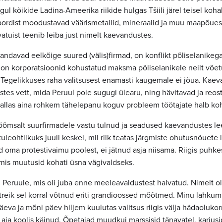
ul kõikide Ladina-Ameerika riikide hulgas Tšiili järel teisel koha
kspordist moodustavad väärismetallid, mineraalid ja muu maapõues
atuist teenib leiba just nimelt kaevandustes.
ndavad eelkõige suured (välis)firmad, on konflikt põliselanikega
on korporatsioonid kohustatud maksma põliselanikele neilt võe
Tegelikkuses raha valitsusest enamasti kaugemale ei jõua. Kae
tes vett, mida Peruul pole sugugi ülearu, ning hävitavad ja reos
vallas aina rohkem tähelepanu koguv probleem töötajate halb ko
 rõõmsalt suurfirmadele vastu tulnud ja seadused kaevandustes l
tuleohtlikuks juuli keskel, mil riik teatas järgmiste ohutusnõuet
 oma protestivaimu poolest, ei jätnud asja niisama. Riigis puhke
is muutusid kohati üsna vägivaldseks.
ju Peruule, mis oli juba enne meeleavaldustest halvatud. Nimelt ol
treik sel korral võtnud eriti grandioossed mõõtmed. Minu lahkumi
eva ja mõni päev hiljem kuulutas valitsus riigis välja hädaolukor
aja koolis käinud. Õpetajad muudkui marssisid tänavatel, karjusid