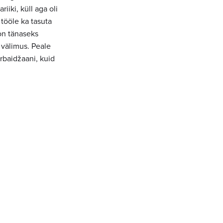
iki, küll aga oli
 tööle ka tasuta
 on tänaseks
välimus. Peale
rbaidžaani, kuid