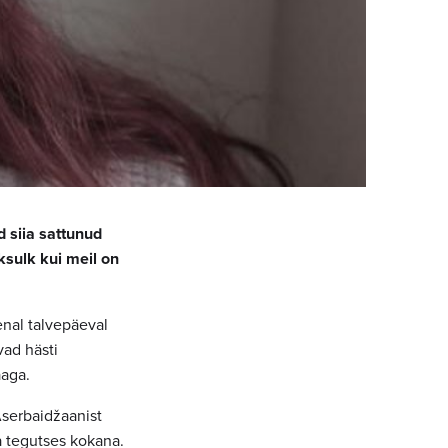
d siia sattunud
sulk kui meil on
enal talvepäeval
vad hästi
aaga.
Aserbaidžaanist
a tegutses kokana.