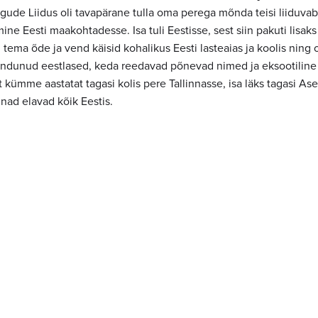
ude Liidus oli tavapärane tulla oma perega mõnda teisi liiduvabari
ne Eesti maakohtadesse. Isa tuli Eestisse, sest siin pakuti lisaks
ng tema õde ja vend käisid kohalikus Eesti lasteaias ja koolis ning
ndunud eestlased, keda reedavad põnevad nimed ja eksootiline 
kümme aastatat tagasi kolis pere Tallinnasse, isa läks tagasi Ase
ad elavad kõik Eestis.