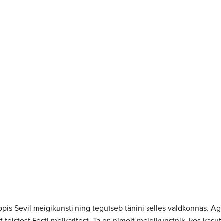
pis Sevil meigikunsti ning tegutseb tänini selles valdkonnas. Ag
st teistest Eesti meikaritest. Ta on nimelt meigikunstnik, kes kas