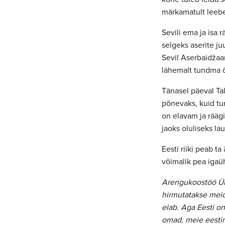
märkamatult leeb
Sevili ema ja isa r
selgeks aserite ju
Sevil Aserbaidžaan
lähemalt tundma 
Tänasel päeval Tal
põnevaks, kuid tu
on elavam ja räägi
jaoks oluliseks la
Eesti riiki peab t
võimalik pea igaü
Arengukoostöö Üma
hirmutatakse meid 
elab. Aga Eesti on
omad, meie eesti