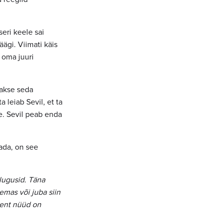
seri keele sai
ägi. Viimati käis
 oma juuri
takse seda
leiab Sevil, et ta
le. Sevil peab enda
tada, on see
lugusid. Täna
lemas või juba siin
, ent nüüd on