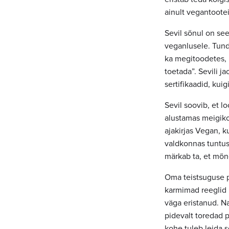
ainult vegantootei
Sevil sõnul on see
veganlusele. Tundu
ka megitoodetes, 
toetada”. Sevili 
sertifikaadid, ku
Sevil soovib, et 
alustamas meigiko
ajakirjas Vegan, k
valdkonnas tuntus
märkab ta, et mõn
Oma teistsuguse pä
karmimad reeglid k
väga eristanud. Na
pidevalt toredad p
kohe tuleb leida 