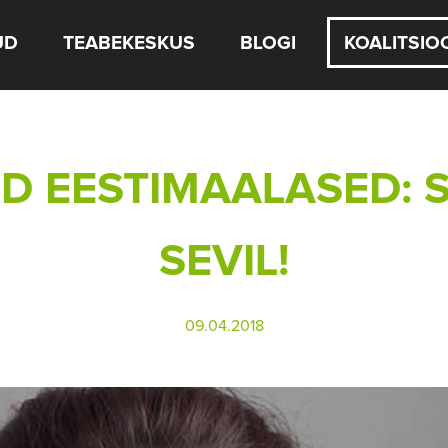
UD
TEABEKESKUS
BLOGI
KOALITSIO
ED EESTIMAALASED:
SEVIL!
09.04.2018