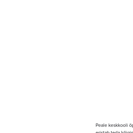
Peale keskkooli õp
eristab teda kõigi