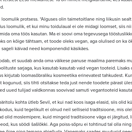
d.
 loomulik protsess. “Alguses olin taimetoitlane ning liikusin sealt
s loomulik, et kui minu toidulaual ei ole midagi loomset, siis n
mida oma töös kasutan. Ma ei soovi oma tegevusega tööstuslikk
jaoks on kõige tähtsam, et toode oleks vegan, aga olulised on ka
igi sageli käivad need komponendid käsikäes.
loodab, et suudab anda oma väikese panuse maailma paremaks mu
olituste sarjaga, kus kasutab kasutab vaid vegan tooteid. Lisaks
us kirjutab loomasõbraliku kosmeetika erinevatest tahkudest. Kun
t kogunud, siis tihti otsitakse teda just nende toodete pärast ü
ed uued tulijad valdkonnas soovivad samuti vegantooteid kasut
ritolu kohta ütleb Sevil, et kui nad koos isaga elasid, siis olid 
odus, kuid tegelikult ei olnud neil selliseid traditsioone, mis ol
d olid moslemipere, kuid mingeid traditsioone väga ei järgitud, li
eod, kus söödi šašlõkki. Aga poiss-sõpru ei tohtinud tal olla ning
see õige ning temaga abielluda. Vanemaks saades muutusid need