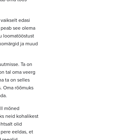
 vaikselt edasi
ii peab see olema
u loomatööstust
 ökomärgid ja muud
utmisse. Ta on
 on tal oma veerg
a ta on selles
les. Oma rõõmuks
ada.
küll mõned
eks neid kohalikest
htsalt olid
 pere eeldas, et
 reeglid