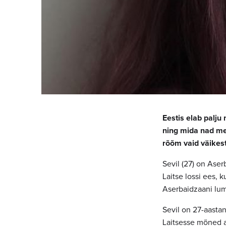
Eestis elab palju
ning mida nad me
rõõm vaid väikest 
Sevil (27) on Aser
Laitse lossi ees, 
Aserbaidzaani lum
Sevil on 27-aasta
Laitsesse mõned a