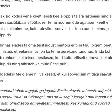
emaks.
ääkisid kodus vene keelt, eesti keele õppis ta ära lasteaias ning a
ures šašlõkibaaris töötades. Tema noorem õde aga aseri keelt ei rä
is, kui kolmene, kuid tulevikus sooviks ta sinna uuesti minna, et
õppida.
linnas elades ta oma teistsugust päritolu eriti ei taju, pigem pee
nnistab, et eelarvamusi on ka tema perekond tundnud. Enda kohta 
b rohkem, kui teised eestlased, kuid kultuuriliselt erinevust ei o
ulupidu ning tähistab ka muid Eesti pühi.
a ägedaks! Me oleme nii väikesed, et kui soovid siin midagi saavu
hel!
rlaud tahab lugejatega jagada Eestis elavate inimeste kirjusid 
sageli “uue” ja “võõraga”, mis on kusagilt kaugelt piiri tagant tu
 alati olnud segu erinevatest inimestest, kes kunagi olid võõrad
maalased.