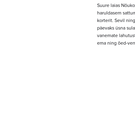
Suure laias Nõukog
haruldasem sattumi
korterit. Sevil ni
päevaks üsna sula
vanemate lahutust 
ema ning õed-venn