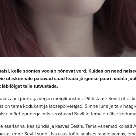
 naisi, kelle soontes voolab põnevat verd. Kuidas on need naise
ie ühiskonnale pakuvad saad teada järgmise paari nädala jook
läbilõiget teile tutvustada.
baidžaani juurtega vegan meigikunstnik. Pildistame Sevili ühel k
kus on tema kodukant ja lapsepõlverajad. Siinne lumi ja talv haagi
iste mäetippudega, mis seostuvad Sevilile tema etnilise kodum
ne aserlanna, kes sündis ja kasvas Eestis. Tema vanemad kolisid 
astat enne Sevili sündi, isa asus tööle sealses raadiojaamas, em