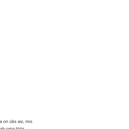
a on üks asi, mis
utab oma töös