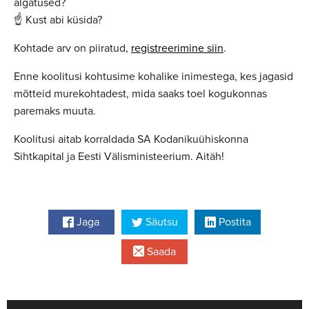
algatused?
☝️ Kust abi küsida?
Kohtade arv on piiratud,
registreerimine siin
.
Enne koolitusi kohtusime kohalike inimestega, kes jagasid
mõtteid murekohtadest, mida saaks toel kogukonnas
paremaks muuta.
Koolitusi aitab korraldada SA Kodanikuühiskonna
Sihtkapital ja Eesti Välisministeerium. Aitäh!
Jaga
Säutsu
Postita
Saada