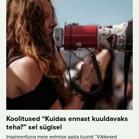
Koolitused “Kuidas ennast kuuldavaks
teha?” sel sügisel
Inspireerituna meie eelmise aasta tuurist “Väikesed