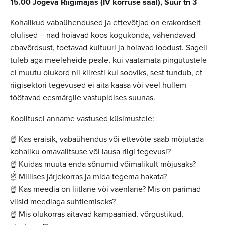
15.00 Jõgeva Riigimajas (IV korruse saal), Suur tn 3
Kohalikud vabaühendused ja ettevõtjad on erakordselt
olulised – nad hoiavad koos kogukonda, vähendavad
ebavõrdsust, toetavad kultuuri ja hoiavad loodust. Sageli
tuleb aga meeleheide peale, kui vaatamata pingutustele
ei muutu olukord nii kiiresti kui sooviks, sest tundub, et
riigisektori tegevused ei aita kaasa või veel hullem –
töötavad eesmärgile vastupidises suunas.
Koolitusel anname vastused küsimustele:
☝️ Kas eraisik, vabaühendus või ettevõte saab mõjutada
kohaliku omavalitsuse või lausa riigi tegevusi?
☝️ Kuidas muuta enda sõnumid võimalikult mõjusaks?
☝️ Millises järjekorras ja mida tegema hakata?
☝️ Kas meedia on liitlane või vaenlane? Mis on parimad
viisid meediaga suhtlemiseks?
☝️ Mis olukorras aitavad kampaaniad, võrgustikud,