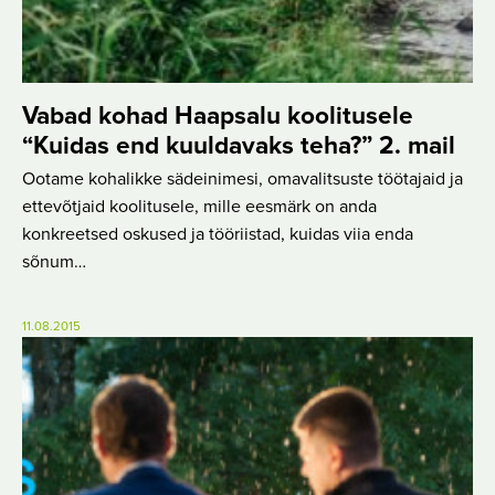
Vabad kohad Haapsalu koolitusele
“Kuidas end kuuldavaks teha?” 2. mail
Ootame kohalikke sädeinimesi, omavalitsuste töötajaid ja
ettevõtjaid koolitusele, mille eesmärk on anda
konkreetsed oskused ja tööriistad, kuidas viia enda
sõnum…
11.08.2015