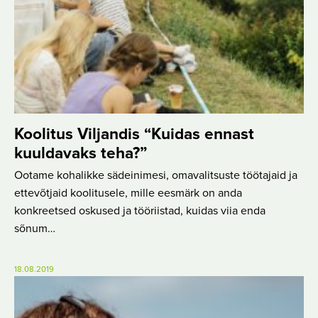
Koolitus Viljandis “Kuidas ennast
kuuldavaks teha?”
Ootame kohalikke sädeinimesi, omavalitsuste töötajaid ja
ettevõtjaid koolitusele, mille eesmärk on anda
konkreetsed oskused ja tööriistad, kuidas viia enda
sõnum…
18.08.2019