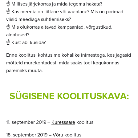
☝️ Millises järjekorras ja mida tegema hakata?
☝️ Kas meedia on liitlane või vaenlane? Mis on parimad
viisid meediaga suhtlemiseks?
☝️ Mis olukorras aitavad kampaaniad, võrgustikud,
algatused?
☝️ Kust abi küsida?
Enne koolitusi kohtusime kohalike inimestega, kes jagasid
mõtteid murekohtadest, mida saaks toel kogukonnas
paremaks muuta.
SÜGISENE KOOLITUSKAVA:
11. september 2019 –
Kuressaare
koolitus
18. september 2019 –
Võru
koolitus