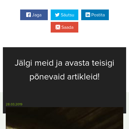
Jaga
Säutsu
Postita
Saada
Jälgi meid ja avasta teisigi
põnevaid artikleid!
28.03.2019