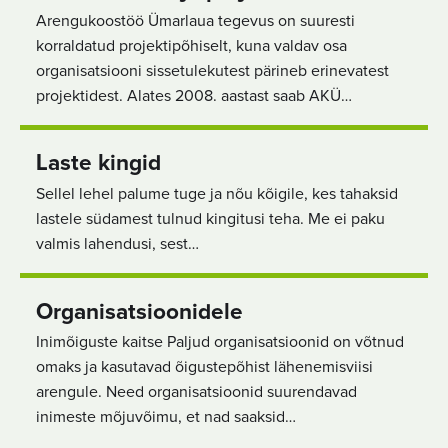
Arengukoostöö Ümarlaua tegevus on suuresti
korraldatud projektipõhiselt, kuna valdav osa
organisatsiooni sissetulekutest pärineb erinevatest
projektidest. Alates 2008. aastast saab AKÜ…
Laste kingid
Sellel lehel palume tuge ja nõu kõigile, kes tahaksid
lastele südamest tulnud kingitusi teha. Me ei paku
valmis lahendusi, sest…
Organisatsioonidele
Inimõiguste kaitse Paljud organisatsioonid on võtnud
omaks ja kasutavad õigustepõhist lähenemisviisi
arengule. Need organisatsioonid suurendavad
inimeste mõjuvõimu, et nad saaksid…