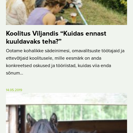
Koolitus Viljandis “Kuidas ennast
kuuldavaks teha?”
Ootame kohalikke sädeinimesi, omavalitsuste töötajaid ja
ettevõtjaid koolitusele, mille eesmärk on anda
konkreetsed oskused ja tööriistad, kuidas viia enda
sõnum…
14.05.2019