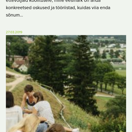
ettevõtjaid koolitusele, mille eesmärk on anda
konkreetsed oskused ja tööriistad, kuidas viia enda
sõnum…
27.03.2019