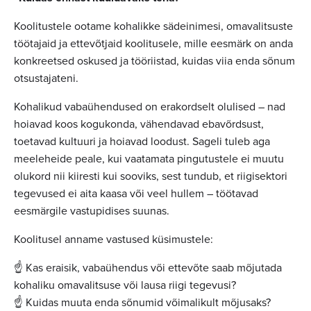
Koolitustele ootame kohalikke sädeinimesi, omavalitsuste
töötajaid ja ettevõtjaid koolitusele, mille eesmärk on anda
konkreetsed oskused ja tööriistad, kuidas viia enda sõnum
otsustajateni.
Kohalikud vabaühendused on erakordselt olulised – nad
hoiavad koos kogukonda, vähendavad ebavõrdsust,
toetavad kultuuri ja hoiavad loodust. Sageli tuleb aga
meeleheide peale, kui vaatamata pingutustele ei muutu
olukord nii kiiresti kui sooviks, sest tundub, et riigisektori
tegevused ei aita kaasa või veel hullem – töötavad
eesmärgile vastupidises suunas.
Koolitusel anname vastused küsimustele:
☝️ Kas eraisik, vabaühendus või ettevõte saab mõjutada
kohaliku omavalitsuse või lausa riigi tegevusi?
☝️ Kuidas muuta enda sõnumid võimalikult mõjusaks?