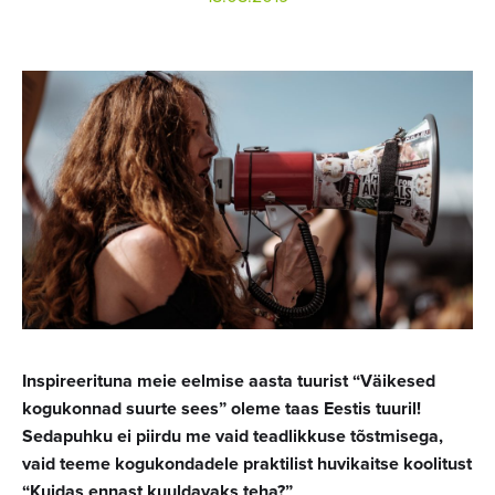
Inspireerituna meie eelmise aasta tuurist “Väikesed
kogukonnad suurte sees” oleme taas Eestis tuuril!
Sedapuhku ei piirdu me vaid teadlikkuse tõstmisega,
vaid teeme kogukondadele praktilist huvikaitse koolitust
“Kuidas ennast kuuldavaks teha?”