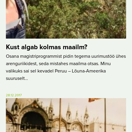
Kust algab kolmas maailm?
Osana magistriprogrammist pidin tegema uurimustöö ühes
arenguriikidest, seda mistahes maailma otsas. Minu
valikuks sai sel kevadel Peruu – Lõuna-Ameerika
suuruselt…
28.12.2017