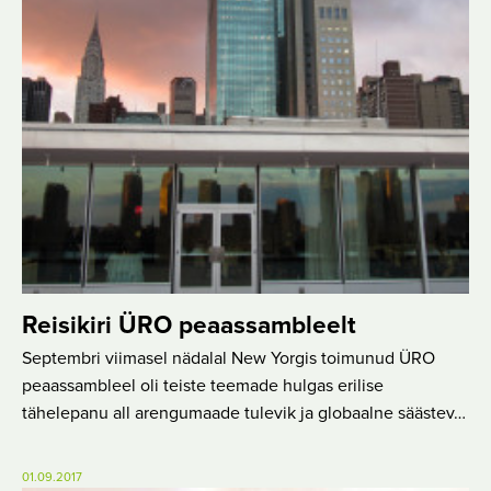
Reisikiri ÜRO peaassambleelt
Septembri viimasel nädalal New Yorgis toimunud ÜRO
peaassambleel oli teiste teemade hulgas erilise
tähelepanu all arengumaade tulevik ja globaalne säästev…
01.09.2017