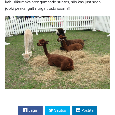
kahjulikumaks arengumaade suhtes, siis kas just seda
jooki peaks igalt nurgalt osta saama?
Jaga
Säutsu
Postita