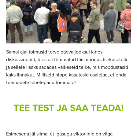
Samal ajal toimusid terve päeva jooksul kinos
diskussioonid, üles oli tõmmatud täismõõdus tsirkusetelk
ja sellele lisaks sadades väikeseid telke, mis moodustasid
kaks linnakut. Milliseid nippe kasutasid osalejad, et enda
teemadele tähelepanu tõmmata?
TEE TEST JA SAA TEADA!
Esimesena jäi silma, et igasugu viktoriinid on väga