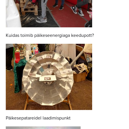
Kuidas toimib päikeseenergiaga keedupott?
Päikesepatareidel laadimispunkt