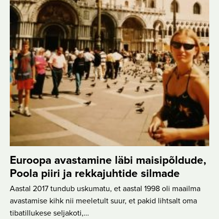
Euroopa avastamine läbi maisipõldude,
Poola piiri ja rekkajuhtide silmade
Aastal 2017 tundub uskumatu, et aastal 1998 oli maailma
avastamise kihk nii meeletult suur, et pakid lihtsalt oma
tibatillukese seljakoti,…