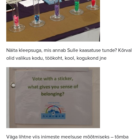
Näita kleepsuga, mis annab Sulle kaasatuse tunde? Kõrval
olid valikus kodu, töökoht, kool, kogukond jne
Väga lihtne viis inimeste meelsuse mõõtmiseks – tõmba