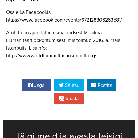
Osale ka Facebookis:
https://www.facebook.com/events/672128306263581/
Arutelu on ajendatud esmakordsest Maailma
Humanitaartippkohtumisest, mis toimub 2016. a. mais
Istanbulis. Lisainfo:
http://www.worldhumanitariansummit.org/
Jaga
Säutsu
Postita
Saada
Jälgi meid ja avasta teisigi