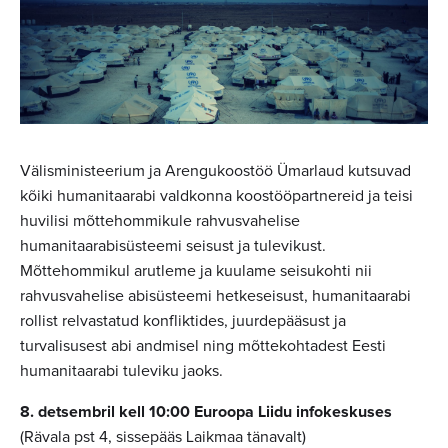
Välisministeerium ja Arengukoostöö Ümarlaud kutsuvad
kõiki humanitaarabi valdkonna koostööpartnereid ja teisi
huvilisi mõttehommikule rahvusvahelise
humanitaarabisüsteemi seisust ja tulevikust.
Mõttehommikul arutleme ja kuulame seisukohti nii
rahvusvahelise abisüsteemi hetkeseisust, humanitaarabi
rollist relvastatud konfliktides, juurdepääsust ja
turvalisusest abi andmisel ning mõttekohtadest Eesti
humanitaarabi tuleviku jaoks.
8. detsembril kell 10:00 Euroopa Liidu infokeskuses
(Rävala pst 4, sissepääs Laikmaa tänavalt)