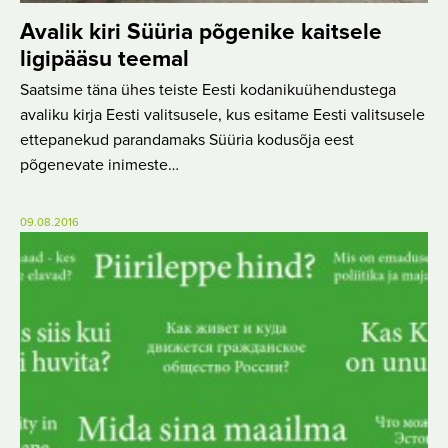
Avalik kiri Süüria põgenike kaitsele
ligipääsu teemal
Saatsime täna ühes teiste Eesti kodanikuühendustega
avaliku kirja Eesti valitsusele, kus esitame Eesti valitsusele
ettepanekud parandamaks Süüria kodusõja eest
põgenevate inimeste…
09.08.2016