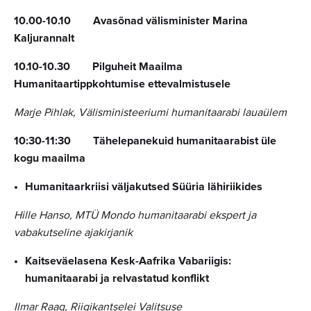
10.00-10.10 Avasõnad välisminister Marina
Kaljurannalt
10.10-10.30 Pilguheit Maailma
Humanitaartippkohtumise ettevalmistusele
Marje Pihlak, Välisministeeriumi humanitaarabi lauaülem
10:30-11:30 Tähelepanekuid humanitaarabist üle
kogu maailma
Humanitaarkriisi väljakutsed Süüria lähiriikides
Hille Hanso, MTÜ Mondo humanitaarabi ekspert ja
vabakutseline ajakirjanik
Kaitseväelasena Kesk-Aafrika Vabariigis:
humanitaarabi ja relvastatud konflikt
Ilmar Raag, Riigikantselei Valitsuse