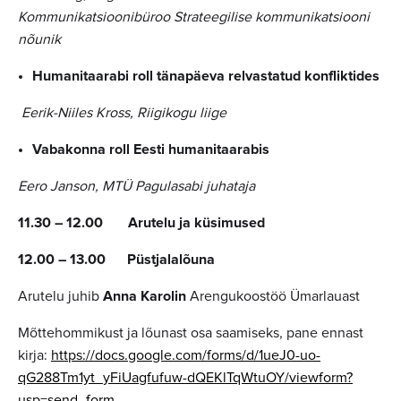
Kommunikatsioonibüroo Strateegilise kommunikatsiooni
nõunik
Humanitaarabi roll tänapäeva relvastatud konfliktides
Eerik-Niiles Kross, Riigikogu liige
Vabakonna roll Eesti humanitaarabis
Eero Janson, MTÜ Pagulasabi juhataja
11.30 – 12.00 Arutelu ja küsimused
12.00 – 13.00 Püstjalalõuna
Arutelu juhib
Anna Karolin
Arengukoostöö Ümarlauast
Mõttehommikust ja lõunast osa saamiseks, pane ennast
kirja:
https://docs.google.com/forms/d/1ueJ0-uo-
qG288Tm1yt_yFiUagfufuw-dQEKlTqWtuOY/viewform?
usp=send_form