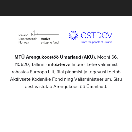
MTÜ Arengukoostöö Ümarlaud (AKÜ)
, Mooni 66,
110620, Tallinn ·
info@terveilm.ee
· Lehe valmimist
rahastas Euroopa Liit, ülal pidamist ja tegevusi toetab
Aktiivsete Kodanike Fond ning Välisministeerium. Sisu
eest vastutab Arengukoostöö Ümarlaud.