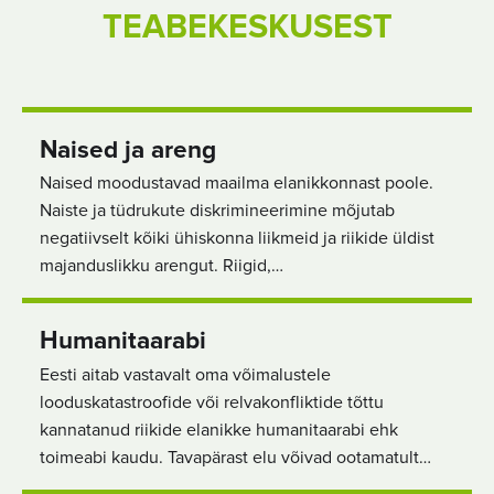
TEABEKESKUSEST
Naised ja areng
Naised moodustavad maailma elanikkonnast poole.
Naiste ja tüdrukute diskrimineerimine mõjutab
negatiivselt kõiki ühiskonna liikmeid ja riikide üldist
majanduslikku arengut. Riigid,…
Humanitaarabi
Eesti aitab vastavalt oma võimalustele
looduskatastroofide või relvakonfliktide tõttu
kannatanud riikide elanikke humanitaarabi ehk
toimeabi kaudu. Tavapärast elu võivad ootamatult…