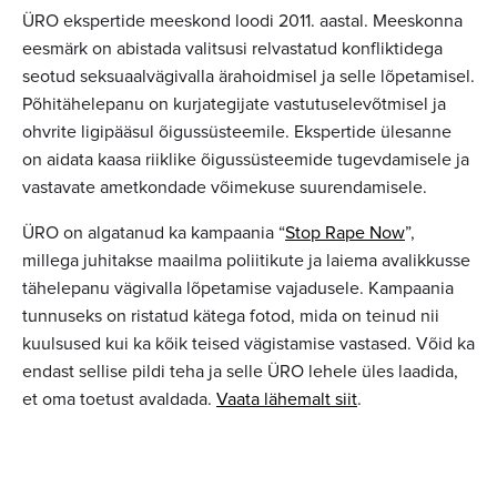
ÜRO ekspertide meeskond loodi 2011. aastal. Meeskonna
eesmärk on abistada valitsusi relvastatud konfliktidega
seotud seksuaalvägivalla ärahoidmisel ja selle lõpetamisel.
Põhitähelepanu on kurjategijate vastutuselevõtmisel ja
ohvrite ligipääsul õigussüsteemile. Ekspertide ülesanne
on aidata kaasa riiklike õigussüsteemide tugevdamisele ja
vastavate ametkondade võimekuse suurendamisele.
ÜRO on algatanud ka kampaania “
Stop Rape Now
”,
millega juhitakse maailma poliitikute ja laiema avalikkusse
tähelepanu vägivalla lõpetamise vajadusele. Kampaania
tunnuseks on ristatud kätega fotod, mida on teinud nii
kuulsused kui ka kõik teised vägistamise vastased. Võid ka
endast sellise pildi teha ja selle ÜRO lehele üles laadida,
et oma toetust avaldada.
Vaata lähemalt siit
.