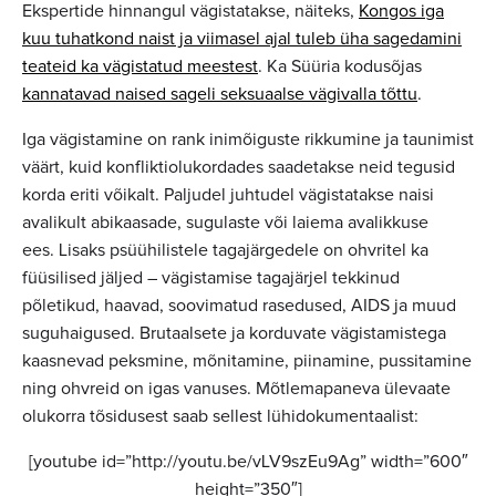
Ekspertide hinnangul vägistatakse, näiteks,
Kongos iga
kuu tuhatkond naist ja viimasel ajal tuleb üha sagedamini
teateid ka vägistatud meestest
. Ka Süüria kodusõjas
kannatavad naised sageli seksuaalse vägivalla tõttu
.
Iga vägistamine on rank inimõiguste rikkumine ja taunimist
väärt, kuid konfliktiolukordades saadetakse neid tegusid
korda eriti võikalt. Paljudel juhtudel vägistatakse naisi
avalikult abikaasade, sugulaste või laiema avalikkuse
ees. Lisaks psüühilistele tagajärgedele on ohvritel ka
füüsilised jäljed – vägistamise tagajärjel tekkinud
põletikud, haavad, soovimatud rasedused, AIDS ja muud
suguhaigused. Brutaalsete ja korduvate vägistamistega
kaasnevad peksmine, mõnitamine, piinamine, pussitamine
ning ohvreid on igas vanuses. Mõtlemapaneva ülevaate
olukorra tõsidusest saab sellest lühidokumentaalist:
[youtube id=”http://youtu.be/vLV9szEu9Ag” width=”600″
height=”350″]