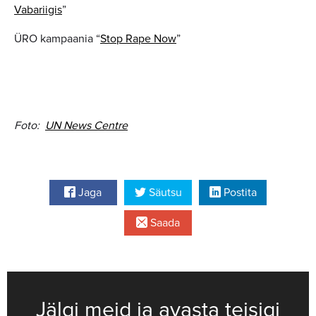
Vabariigis
”
ÜRO kampaania “
Stop Rape Now
”
Foto:
UN News Centre
Jaga
Säutsu
Postita
Saada
Jälgi meid ja avasta teisigi