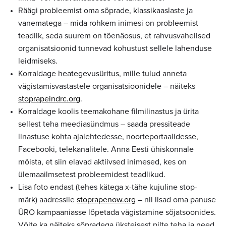
Räägi probleemist oma sõprade, klassikaaslaste ja
vanematega – mida rohkem inimesi on probleemist
teadlik, seda suurem on tõenäosus, et rahvusvahelised
organisatsioonid tunnevad kohustust sellele lahenduse
leidmiseks.
Korraldage heategevusüritus, mille tulud anneta
vägistamisvastastele organisatsioonidele – näiteks
stoprapeindrc.org
.
Korraldage koolis teemakohane filmilinastus ja ürita
sellest teha meediasündmus – saada pressiteade
linastuse kohta ajalehtedesse, noorteportaalidesse,
Facebooki, telekanalitele. Anna Eesti ühiskonnale
mõista, et siin elavad aktiivsed inimesed, kes on
ülemaailmsetest probleemidest teadlikud.
Lisa foto endast (tehes kätega x-tähe kujuline stop-
märk) aadressile
stoprapenow.org
– nii lisad oma panuse
ÜRO kampaaniasse lõpetada vägistamine sõjatsoonides.
Võite ka näiteks sõpradega üksteisest pilte teha ja need