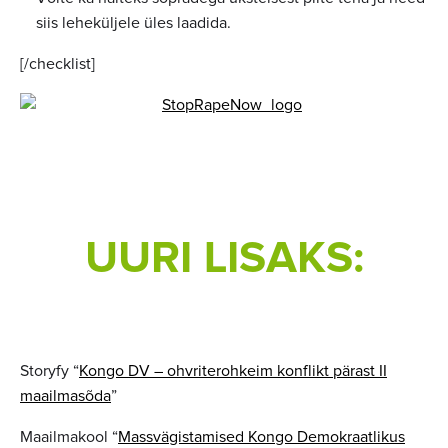
siis leheküljele üles laadida.
[/checklist]
UURI LISAKS:
Storyfy “
Kongo DV – ohvriterohkeim konflikt pärast II
maailmasõda
”
Maailmakool “
Massvägistamised Kongo Demokraatlikus