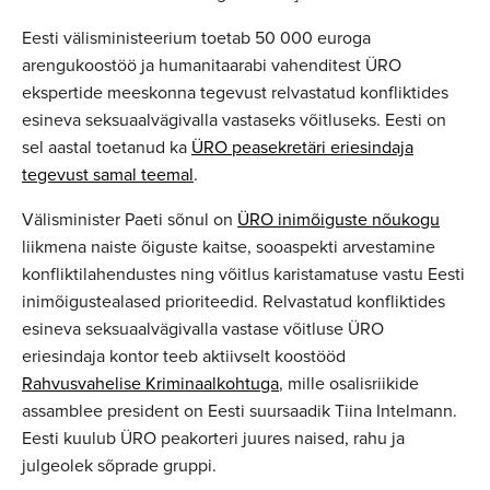
Eesti välisministeerium toetab 50 000 euroga
arengukoostöö ja humanitaarabi vahenditest ÜRO
ekspertide meeskonna tegevust relvastatud konfliktides
esineva seksuaalvägivalla vastaseks võitluseks. Eesti on
sel aastal toetanud ka
ÜRO peasekretäri eriesindaja
tegevust samal teemal
.
Välisminister Paeti sõnul on
ÜRO inimõiguste nõukogu
liikmena naiste õiguste kaitse, sooaspekti arvestamine
konfliktilahendustes ning võitlus karistamatuse vastu Eesti
inimõigustealased prioriteedid. Relvastatud konfliktides
esineva seksuaalvägivalla vastase võitluse ÜRO
eriesindaja kontor teeb aktiivselt koostööd
Rahvusvahelise Kriminaalkohtuga
, mille osalisriikide
assamblee president on Eesti suursaadik Tiina Intelmann.
Eesti kuulub ÜRO peakorteri juures naised, rahu ja
julgeolek sõprade gruppi.