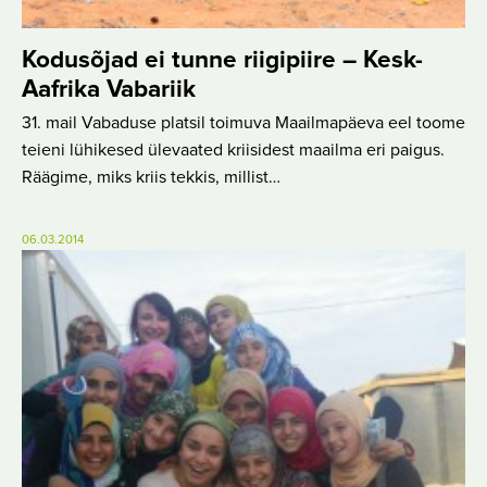
Kodusõjad ei tunne riigipiire – Kesk-
Aafrika Vabariik
31. mail Vabaduse platsil toimuva Maailmapäeva eel toome
teieni lühikesed ülevaated kriisidest maailma eri paigus.
Räägime, miks kriis tekkis, millist…
06.03.2014