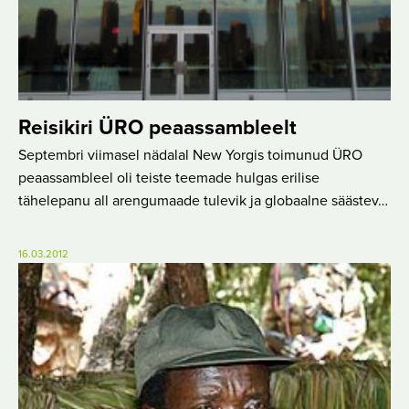
Reisikiri ÜRO peaassambleelt
Septembri viimasel nädalal New Yorgis toimunud ÜRO
peaassambleel oli teiste teemade hulgas erilise
tähelepanu all arengumaade tulevik ja globaalne säästev…
16.03.2012