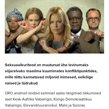
Seksuaalkuriteod on muutunud üha levinumaks
sõjarelvaks maailma kuumimates konfliktipunktides,
mille tõttu kannatavad miljonid inimesed, eelkõige
naised ja tüdrukud.
ÜRO andmeil leidsid eelmisel aasta rängimad rikkumised
aset Kesk-Aafrika Vabariigis, Kongo Demokraatlikus
Vabariigis, Elevandiluurannikul, Malis ja Süürias.