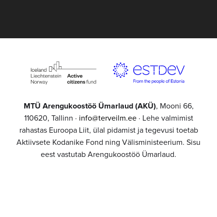
MTÜ Arengukoostöö Ümarlaud (AKÜ)
, Mooni 66,
110620, Tallinn ·
info@terveilm.ee
· Lehe valmimist
rahastas Euroopa Liit, ülal pidamist ja tegevusi toetab
Aktiivsete Kodanike Fond ning Välisministeerium. Sisu
eest vastutab Arengukoostöö Ümarlaud.